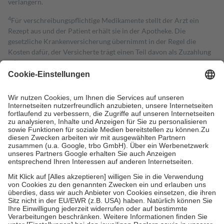
verlängern.
4
Für verschreibungspflichtige Medikamente stellt der Arzt ein
Rezept aus und der Patient erhält sie in der Apotheke. Die
gesetzliche Krankenversicherung übernimmt in der Regel die
Kosten dafür, der Versicherte trägt einen Teil davon als Zuzahlung
mit.
Grundsätzlich leisten Mitglieder Zuzahlungen in Höhe von zehn
Prozent des Abgabepreises,
mindestens
jedoch
fünf Euro
und
höchstens zehn Euro.
Es sind jedoch nie mehr als die tatsächlichen
Kosten der Leistung zu entrichten.
Diese Regeln gelten grundsätzlich auch für Online-Apotheken.
Bei Heilmitteln und häuslicher Krankenpflege beträgt die
Zuzahlung zehn Prozent der Kosten sowie zehn Euro je
Verordnung.
Um das Engagement der Versicherten für ihre eigene Gesundheit zu
stärken und die besondere Stellung der Familie zu unterstützen,
fallen
keine Zuzahlungen
an bei:
• Kindern und Jugendlichen bis zum vollendeten 18. Lebensjahr
mit Ausnahme der Fahrkosten
• Untersuchungen zur Vorsorge und Früherkennung, die von der
GKV getragen werden