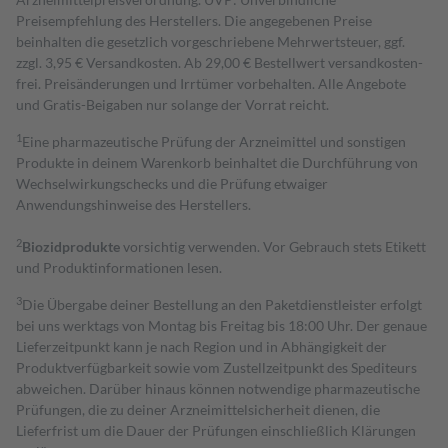
Preisempfehlung des Herstellers. Die angegebenen Preise
beinhalten die gesetzlich vorgeschriebene Mehrwertsteuer, ggf.
zzgl. 3,95 € Versandkosten. Ab 29,00 € Bestell­wert versand­kosten­
frei. Preisänderungen und Irrtümer vorbehalten. Alle Angebote
und Gratis-Beigaben nur solange der Vorrat reicht.
1
Eine pharmazeutische Prüfung der Arzneimittel und sonstigen
Produkte in deinem Warenkorb beinhaltet die Durchführung von
Wechselwirkungschecks und die Prüfung etwaiger
Anwendungshinweise des Herstellers.
2
Biozidprodukte
vorsichtig verwenden. Vor Gebrauch stets Etikett
und Produktinformationen lesen.
3
Die Übergabe deiner Bestellung an den Paketdienstleister erfolgt
bei uns werktags von Montag bis Freitag bis 18:00 Uhr. Der genaue
Lieferzeitpunkt kann je nach Region und in Abhängigkeit der
Produktverfügbarkeit sowie vom Zustellzeitpunkt des Spediteurs
abweichen. Darüber hinaus können notwendige pharmazeutische
Prüfungen, die zu deiner Arzneimittelsicherheit dienen, die
Lieferfrist um die Dauer der Prüfungen einschließlich Klärungen