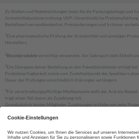
Zu Risiken und Nebenwirkungen lesen Sie die Packungsbeilage und fra
Arzneimittelpreisverordnung. UVP: Unverbindliche Preisempfehlung de
Bestell­wert versand­kosten­frei. Preisänderungen und Irrtümer vorbeh
1
Eine pharmazeutische Prüfung der Arzneimittel und sonstigen Pro
Herstellers.
2
Biozidprodukte
vorsichtig verwenden. Vor Gebrauch stets Etikett u
3
Die Übergabe deiner Bestellung an den Paketdienstleister erfolgt bei
Produktverfügbarkeit sowie vom Zustellzeitpunkt des Spediteurs abwe
Dauer der Prüfungen einschließlich Klärungen verlängern.
4
Für verschreibungspflichtige Medikamente stellt der Arzt ein Rezept 
trägt einen Teil davon als Zuzahlung mit.
Grundsätzlich leisten Mitglieder Zuzahlungen in Höhe von zehn Proz
zu entrichten.
Diese Regeln gelten grundsätzlich auch für Online-Apotheken.
Bei Heilmitteln und häuslicher Krankenpflege beträgt die Zuzahlung 
Um das Engagement der Versicherten für ihre eigene Gesundheit zu stä
• Kindern und Jugendlichen bis zum vollendeten 18. Lebensjahr mit