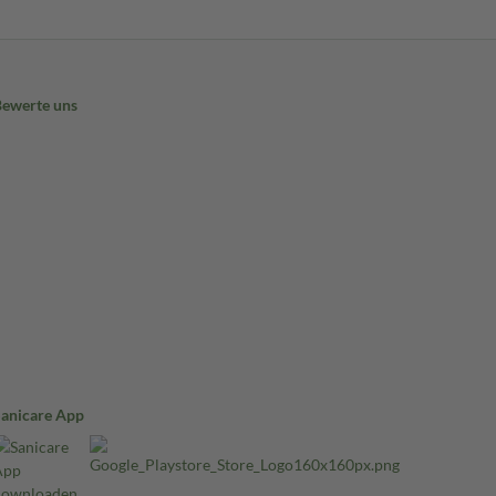
Bewerte uns
Sanicare App