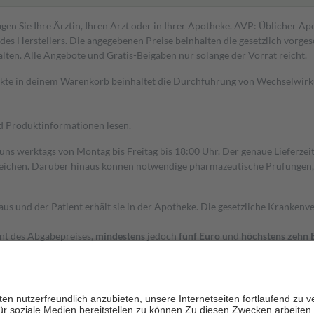
gen Sie Ihre Ärztin, Ihren Arzt oder in Ihrer Apotheke. AVP: Üblicher A
s Herstellers. Die angegebenen Preise beinhalten die gesetzlich vorgesc
alten. Alle Angebote und Gratis-Beigaben nur solange der Vorrat reicht.
dukte in deinem Warenkorb beinhaltet die Durchführung von Wechselwir
nd Produktinformationen lesen.
 uns werktags von Montag bis Freitag bis 18:00 Uhr. Der genaue Lieferze
ichen. Darüber hinaus können notwendige pharmazeutische Prüfungen, die
aus und der Patient erhält sie in der Apotheke. Die gesetzliche Krankenv
ent des Abgabepreises,
mindestens
jedoch
fünf Euro
und
höchstens zehn 
zehn Prozent der Kosten sowie zehn Euro je Verordnung.
rken und die besondere Stellung der Familie zu unterstützen, fallen
kein
 Ausnahme der Fahrkosten