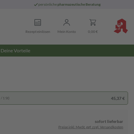
persönliche
pharmazeutische Beratung
Rezept einlösen
Mein Konto
0,00 €
Deine Vorteile
45,37 €
/ 1 St)
sofort lieferbar
Preise inkl. MwSt. ggf. zzgl. Versandkosten