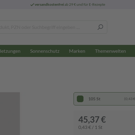
versandkostenfrei
ab 29 € und für E-Rezepte
letzungen
Sonnenschutz
Marken
Themenwelten
105 St
(0,43 € 
45,37 €
0,43 € / 1 St