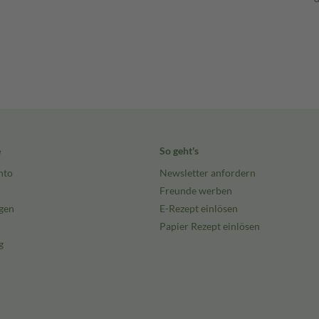
e
So geht's
nto
Newsletter anfordern
Freunde werben
gen
E-Rezept einlösen
Papier Rezept einlösen
g