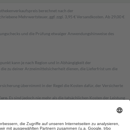
pothekenverkaufspreis berechnet nach der
hriebene Mehrwertsteuer, ggf. zzgl. 3,95 € Versandkosten. Ab 29,00 €
kungschecks und die Prüfung etwaiger Anwendungshinweise des
itpunkt kann je nach Region und in Abhängigkeit der
 zu deiner Arzneimittelsicherheit dienen, die Lieferfrist um die
ersicherung übernimmt in der Regel die Kosten dafür, der Versicherte
Euro.
Es sind jedoch nie mehr als die tatsächlichen Kosten der Leistung
e Zuzahlungen
an bei: