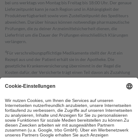
bei uns werktags von Montag bis Freitag bis 18:00 Uhr. Der genaue
Lieferzeitpunkt kann je nach Region und in Abhängigkeit der
Produktverfügbarkeit sowie vom Zustellzeitpunkt des Spediteurs
abweichen. Darüber hinaus können notwendige pharmazeutische
Prüfungen, die zu deiner Arzneimittelsicherheit dienen, die
Lieferfrist um die Dauer der Prüfungen einschließlich Klärungen
verlängern.
4
Für verschreibungspflichtige Medikamente stellt der Arzt ein
Rezept aus und der Patient erhält sie in der Apotheke. Die
gesetzliche Krankenversicherung übernimmt in der Regel die
Kosten dafür, der Versicherte trägt einen Teil davon als Zuzahlung
mit.
Grundsätzlich leisten Mitglieder Zuzahlungen in Höhe von zehn
Prozent des Abgabepreises,
mindestens
jedoch
fünf Euro
und
höchstens zehn Euro.
Es sind jedoch nie mehr als die tatsächlichen
Kosten der Leistung zu entrichten.
Diese Regeln gelten grundsätzlich auch für Online-Apotheken.
Bei Heilmitteln und häuslicher Krankenpflege beträgt die
Zuzahlung zehn Prozent der Kosten sowie zehn Euro je
Verordnung.
Um das Engagement der Versicherten für ihre eigene Gesundheit zu