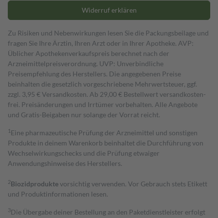
Widerruf erklären
Zu Risiken und Nebenwirkungen lesen Sie die Packungsbeilage und
fragen Sie Ihre Ärztin, Ihren Arzt oder in Ihrer Apotheke. AVP:
Üblicher Apothekenverkaufspreis berechnet nach der
Arzneimittelpreisverordnung. UVP: Unverbindliche
Preisempfehlung des Herstellers. Die angegebenen Preise
beinhalten die gesetzlich vorgeschriebene Mehrwertsteuer, ggf.
zzgl. 3,95 € Versandkosten. Ab 29,00 € Bestell­wert versand­kosten­
frei. Preisänderungen und Irrtümer vorbehalten. Alle Angebote
und Gratis-Beigaben nur solange der Vorrat reicht.
1
Eine pharmazeutische Prüfung der Arzneimittel und sonstigen
Produkte in deinem Warenkorb beinhaltet die Durchführung von
Wechselwirkungschecks und die Prüfung etwaiger
Anwendungshinweise des Herstellers.
2
Biozidprodukte
vorsichtig verwenden. Vor Gebrauch stets Etikett
und Produktinformationen lesen.
3
Die Übergabe deiner Bestellung an den Paketdienstleister erfolgt