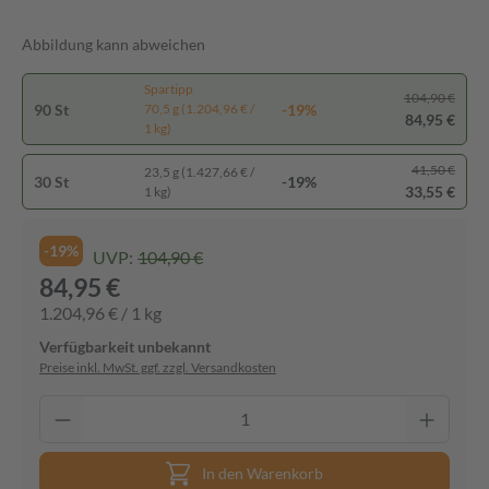
Abbildung kann abweichen
Spartipp
104,90 €
90 St
-19%
70,5 g (1.204,96 € /
84,95 €
1 kg)
41,50 €
23,5 g (1.427,66 € /
30 St
-19%
33,55 €
1 kg)
-19%
UVP:
104,90 €
84,95 €
1.204,96 € / 1 kg
Verfügbarkeit unbekannt
Preise inkl. MwSt. ggf. zzgl. Versandkosten
In den Warenkorb