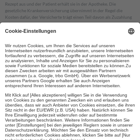
Rezept aus und der Patient erhält sie in der Apotheke. Die
gesetzliche Krankenversicherung übernimmt in der Regel die
Kosten dafür, der Versicherte trägt einen Teil davon als Zuzahlung
mit.
Grundsätzlich leisten Mitglieder Zuzahlungen in Höhe von zehn
Prozent des Abgabepreises,
mindestens
jedoch
fünf Euro
und
höchstens zehn Euro.
Es sind jedoch nie mehr als die tatsächlichen
Kosten der Leistung zu entrichten.
Diese Regeln gelten grundsätzlich auch für Online-Apotheken.
Bei Heilmitteln und häuslicher Krankenpflege beträgt die
Zuzahlung zehn Prozent der Kosten sowie zehn Euro je
Verordnung.
Um das Engagement der Versicherten für ihre eigene Gesundheit zu
stärken und die besondere Stellung der Familie zu unterstützen,
fallen
keine Zuzahlungen
an bei:
• Kindern und Jugendlichen bis zum vollendeten 18. Lebensjahr
mit Ausnahme der Fahrkosten
• Untersuchungen zur Vorsorge und Früherkennung, die von der
GKV getragen werden
• empfohlenen Schutzimpfungen
• Harn- und Blutteststreifen