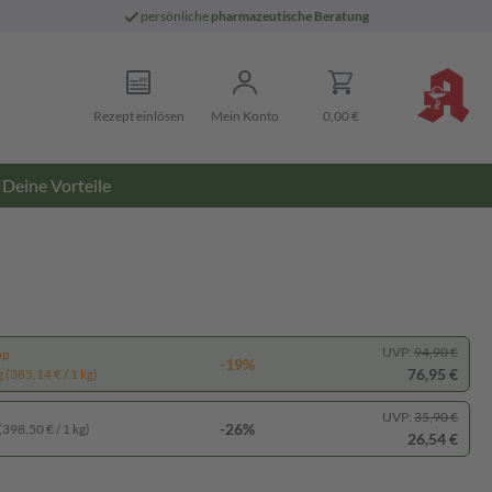
persönliche
pharmazeutische Beratung
Rezept einlösen
Mein Konto
0,00 €
Deine Vorteile
UVP:
94,90 €
pp
-19%
76,95 €
 (385,14 € / 1 kg)
UVP:
35,90 €
-26%
(398,50 € / 1 kg)
26,54 €