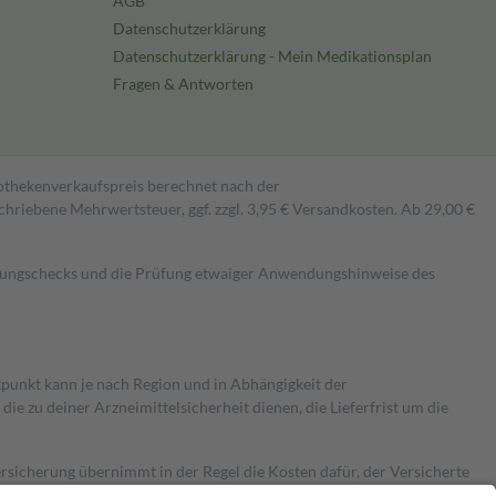
AGB
Datenschutzerklärung
Datenschutzerklärung - Mein Medikationsplan
Fragen & Antworten
pothekenverkaufspreis berechnet nach der
hriebene Mehrwertsteuer, ggf. zzgl. 3,95 € Versandkosten. Ab 29,00 €
kungschecks und die Prüfung etwaiger Anwendungshinweise des
itpunkt kann je nach Region und in Abhängigkeit der
 zu deiner Arzneimittelsicherheit dienen, die Lieferfrist um die
ersicherung übernimmt in der Regel die Kosten dafür, der Versicherte