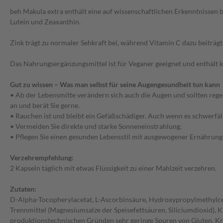
beh Makula extra enthält eine auf wissenschaftlichen Erkenntnissen
Lutein und Zeaxanthin.
Zink trägt zu normaler Sehkraft bei, während Vitamin C dazu beiträgt,
Das Nahrungsergänzungsmittel ist für Veganer geeignet und enthält k
Gut zu wissen – Was man selbst für seine Augengesundheit tun kann
• Ab der Lebensmitte verändern sich auch die Augen und sollten reg
an und berät Sie gerne.
• Rauchen ist und bleibt ein Gefäßschädiger. Auch wenn es schwerfäl
• Vermeiden Sie direkte und starke Sonneneinstrahlung.
• Pflegen Sie einen gesunden Lebensstil mit ausgewogener Ernährun
Verzehrempfehlung:
2 Kapseln täglich mit etwas Flüssigkeit zu einer Mahlzeit verzehren.
Zutaten:
D-Alpha-Tocopherylacetat, L-Ascorbinsäure, Hydroxypropylmethylcell
Trennmittel (Magnesiumsalze der Speisefettsäuren, Siliciumdioxid), 
produktionstechnischen Gründen sehr geringe Spuren von Gluten, Kreb