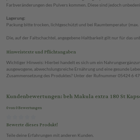
Farbveränderungen des Pulvers kommen. Diese sind jedoch unbedenk
Lagerung:
Packung bitte trocken, lichtgeschützt und bei Raumtemperatur (max. 
Die, auf der Faltschachtel, angegebene Haltbarkeit gilt nur für das 
Hinweistexte und Pflichtangaben
Wichtiger Hinweis: Hierbei handelt es sich um ein Nahrungsergänzun
ausgewogene, abwechslungsreiche Ernährung und eine gesunde Lebens
Zusammensetzung des Produktes? Unter der Rufnummer 05424 6 470 1
Kundenbewertungen: beh Makula extra 180 St Kaps
0 von 0 Bewertungen
Bewerte dieses Produkt!
Teile deine Erfahrungen mit anderen Kunden.