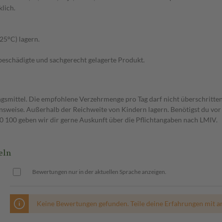
lich.
25°C) lagern.
unbeschädigte und sachgerecht gelagerte Produkt.
gsmittel. Die empfohlene Verzehrmenge pro Tag darf nicht überschritten
weise. Außerhalb der Reichweite von Kindern lagern. Benötigst du vor 
00 geben wir dir gerne Auskunft über die Pflichtangaben nach LMIV.
eln
Bewertungen nur in der aktuellen Sprache anzeigen.
Keine Bewertungen gefunden. Teile deine Erfahrungen mit a