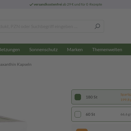
versandkostenfrei
ab 29 € und für E-Rezepte
letzungen
Sonnenschutz
Marken
Themenwelten
eaxanthin Kapseln
Sparti
180 St
199,8 g
60 St
66,6 g 