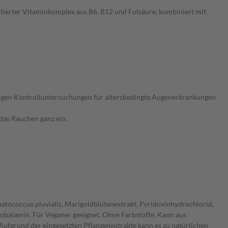
ntierter Vitaminkomplex aus B6, B12 und Folsäure, kombiniert mit
ndigen Kontrolluntersuchungen für altersbedingte Augenerkrankungen
das Rauchen ganz ein.
atococcus pluvialis, Marigoldblütenextrakt, Pyridoxinhydrochlorid,
cobalamin. Für Veganer geeignet. Ohne Farbstoffe. Kann aus
Aufgrund der eingesetzten Pflanzenextrakte kann es zu natürlichen