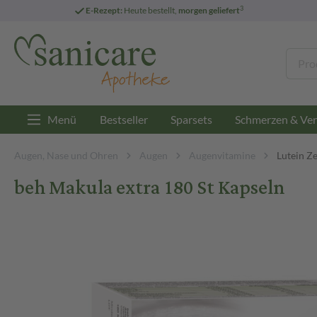
3
E-Rezept:
Heute bestellt,
morgen geliefert
Menü
Bestseller
Sparsets
Schmerzen & Ver
Augen, Nase und Ohren
Augen
Augenvitamine
Lutein Z
beh Makula extra 180 St Kapseln