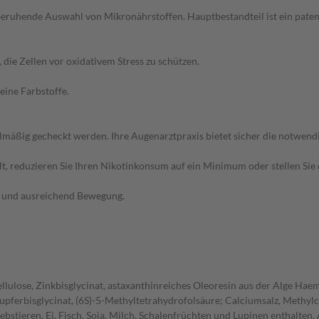
 beruhende Auswahl von Mikronährstoffen. Hauptbestandteil ist ein pate
 die Zellen vor oxidativem Stress zu schützen.
eine Farbstoffe.
elmäßig gecheckt werden. Ihre Augenarztpraxis bietet sicher die notwe
lt, reduzieren Sie Ihren Nikotinkonsum auf ein Minimum oder stellen Sie 
g und ausreichend Bewegung.
ulose, Zinkbisglycinat, astaxanthinreiches Oleoresin aus der Alge Haem
Kupferbisglycinat, (6S)-5-Methyltetrahydrofolsäure; Calciumsalz, Methyl
stieren, Ei, Fisch, Soja, Milch, Schalenfrüchten und Lupinen enthalten. 