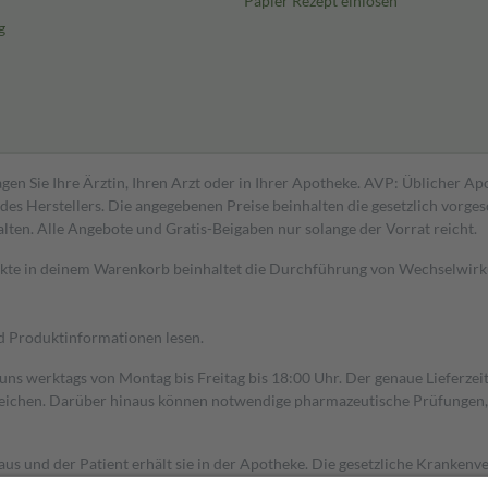
Papier Rezept einlösen
g
gen Sie Ihre Ärztin, Ihren Arzt oder in Ihrer Apotheke. AVP: Üblicher A
s Herstellers. Die angegebenen Preise beinhalten die gesetzlich vorgesc
alten. Alle Angebote und Gratis-Beigaben nur solange der Vorrat reicht.
dukte in deinem Warenkorb beinhaltet die Durchführung von Wechselwir
nd Produktinformationen lesen.
 uns werktags von Montag bis Freitag bis 18:00 Uhr. Der genaue Lieferze
ichen. Darüber hinaus können notwendige pharmazeutische Prüfungen, die
aus und der Patient erhält sie in der Apotheke. Die gesetzliche Krankenv