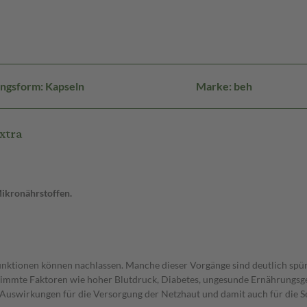
ngsform: Kapseln
Marke: beh
xtra
Mikronährstoffen.
ktionen können nachlassen. Manche dieser Vorgänge sind deutlich spürb
stimmte Faktoren wie hoher Blutdruck, Diabetes, ungesunde Ernährung
Auswirkungen für die Versorgung der Netzhaut und damit auch für die Se