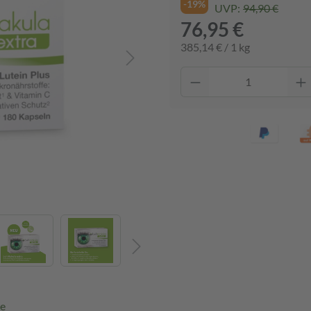
-19%
UVP:
94,90 €
76,95 €
385,14 € / 1 kg
re