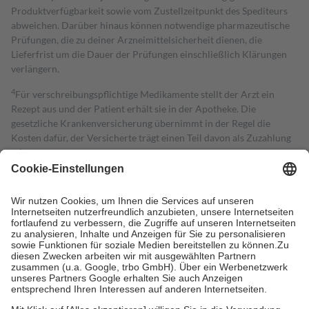
Produktverfügbarkeit sowie vom Zustellzeitpunkt des Spediteurs
abweichen. Darüber hinaus können notwendige pharmazeutische
Prüfungen, die zu deiner Arzneimittelsicherheit dienen, die
Lieferfrist um die Dauer der Prüfungen einschließlich Klärungen
verlängern.
4
Für verschreibungspflichtige Medikamente stellt der Arzt ein
Rezept aus und der Patient erhält sie in der Apotheke. Die
gesetzliche Krankenversicherung übernimmt in der Regel die
Kosten dafür, der Versicherte trägt einen Teil davon als Zuzahlung
mit.
Grundsätzlich leisten Mitglieder Zuzahlungen in Höhe von zehn
Prozent des Abgabepreises,
mindestens
jedoch
fünf Euro
und
höchstens zehn Euro.
Es sind jedoch nie mehr als die tatsächlichen
Kosten der Leistung zu entrichten.
Diese Regeln gelten grundsätzlich auch für Online-Apotheken.
Bei Heilmitteln und häuslicher Krankenpflege beträgt die
Zuzahlung zehn Prozent der Kosten sowie zehn Euro je
Verordnung.
Um das Engagement der Versicherten für ihre eigene Gesundheit zu
stärken und die besondere Stellung der Familie zu unterstützen,