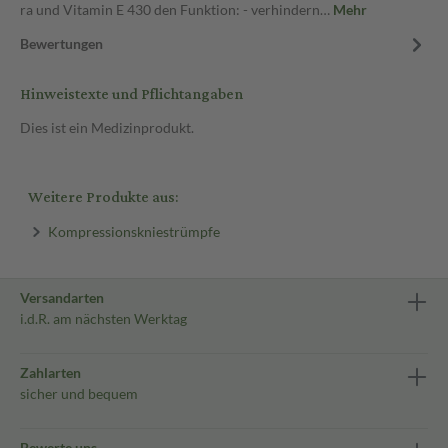
ra und Vit­amin E 430 den Funk­ti­on: - ver­hin­dern…
Mehr
Bewertungen
Hinweistexte und Pflichtangaben
Dies ist ein Medizinprodukt.
Weitere Produkte aus:
Kompressionskniestrümpfe
Versandarten
i.d.R. am nächsten Werktag
Zahlarten
sicher und bequem
Bewerte uns