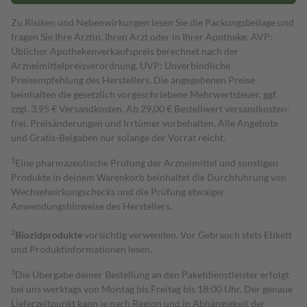
Zu Risiken und Nebenwirkungen lesen Sie die Packungsbeilage und
fragen Sie Ihre Ärztin, Ihren Arzt oder in Ihrer Apotheke. AVP:
Üblicher Apothekenverkaufspreis berechnet nach der
Arzneimittelpreisverordnung. UVP: Unverbindliche
Preisempfehlung des Herstellers. Die angegebenen Preise
beinhalten die gesetzlich vorgeschriebene Mehrwertsteuer, ggf.
zzgl. 3,95 € Versandkosten. Ab 29,00 € Bestell­wert versand­kosten­
frei. Preisänderungen und Irrtümer vorbehalten. Alle Angebote
und Gratis-Beigaben nur solange der Vorrat reicht.
1
Eine pharmazeutische Prüfung der Arzneimittel und sonstigen
Produkte in deinem Warenkorb beinhaltet die Durchführung von
Wechselwirkungschecks und die Prüfung etwaiger
Anwendungshinweise des Herstellers.
2
Biozidprodukte
vorsichtig verwenden. Vor Gebrauch stets Etikett
und Produktinformationen lesen.
3
Die Übergabe deiner Bestellung an den Paketdienstleister erfolgt
bei uns werktags von Montag bis Freitag bis 18:00 Uhr. Der genaue
Lieferzeitpunkt kann je nach Region und in Abhängigkeit der