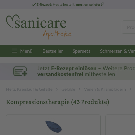
3
E-Rezept:
Heute bestellt,
morgen geliefert
Menü
Bestseller
Sparsets
Schmerzen & Ver
Herz, Kreislauf & Gefäße
Gefäße
Venen & Krampfadern
Kompressionstherapie
(43 Produkte)