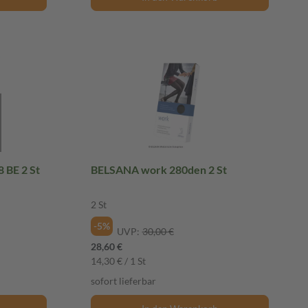
 BE 2 St
BELSANA work 280den 2 St
2 St
-5%
UVP:
30,00 €
28,60 €
14,30 € / 1 St
sofort lieferbar