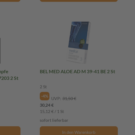
mpfe
BEL MED ALOE AD M 39-41 BE 2 St
7203 2 St
2 St
-4%
UVP:
31,50 €
30,24 €
15,12 € / 1 St
sofort lieferbar
In den Warenkorb