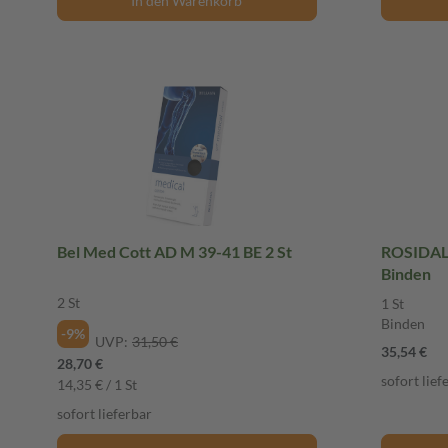
In den Warenkorb
Bel Med Cott AD M 39-41 BE 2 St
ROSIDAL 
Binden
2 St
1 St
Binden
-9%
UVP:
31,50 €
35,54 €
28,70 €
sofort lief
14,35 € / 1 St
sofort lieferbar