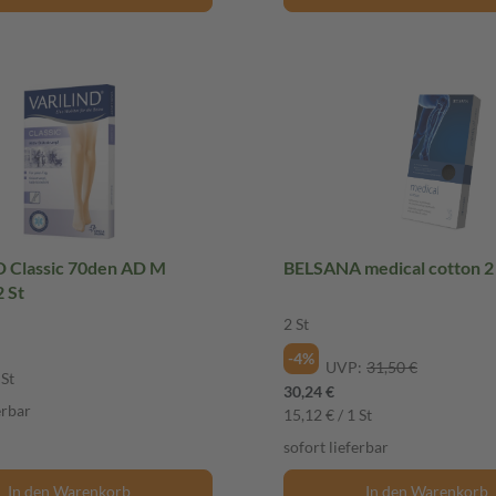
 Classic 70den AD M
BELSANA medical cotton 
 St
2 St
-4%
UVP:
31,50 €
 St
30,24 €
erbar
15,12 € / 1 St
sofort lieferbar
In den Warenkorb
In den Warenkorb