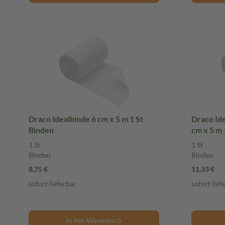
Draco Idealbinde 6 cm x 5 m 1 St
Draco Ide
Binden
cm x 5 m 
1 St
1 St
Binden
Binden
8,75 €
11,33 €
sofort lieferbar
sofort lief
In den Warenkorb