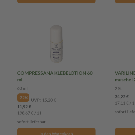
COMPRESSANA KLEBELOTION 60
VARILIND
ml
muschel 2
60 ml
2 St
34,22 €
-22%
UVP:
15,20 €
17,11 € / 1
11,92 €
sofort lief
198,67 € / 1 l
sofort lieferbar
In den Warenkorb