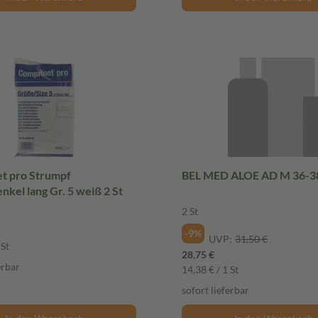
umpf
BEL MED ALOE AD M 36-38
kel lang Gr. 5 weiß 2 St
2 St
-9%
UVP:
31,50 €
 St
28,75 €
erbar
14,38 € / 1 St
sofort lieferbar