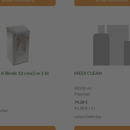
In den Warenkorb
In den Warenkorb
K Binde 12 cmx5 m 1 St
MEDI CLEAN
6X200 ml
Flaschen
74,28 €
61,90 € / 1 l
erbar
sofort lieferbar