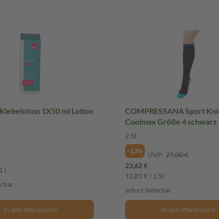
Klebelotion 1X50 ml Lotion
COMPRESSANA Sport Kni
Coolmax Größe 4 schwarz 
2 St
-13%
UVP:
27,00 €
23,62 €
1 l
11,81 € / 1 St
erbar
sofort lieferbar
In den Warenkorb
In den Warenkorb