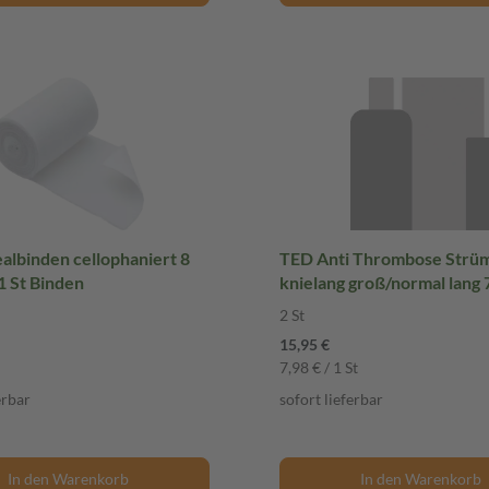
albinden cellophaniert 8
TED Anti Thrombose Strü
1 St Binden
knielang groß/normal lang 
2 St
15,95 €
7,98 € / 1 St
erbar
sofort lieferbar
In den Warenkorb
In den Warenkorb