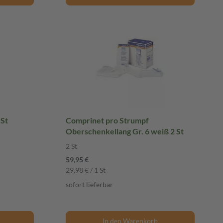
2 St
Comprinet pro Strumpf
Oberschenkellang Gr. 6 weiß 2 St
2 St
59,95 €
29,98 € / 1 St
sofort lieferbar
In den Warenkorb