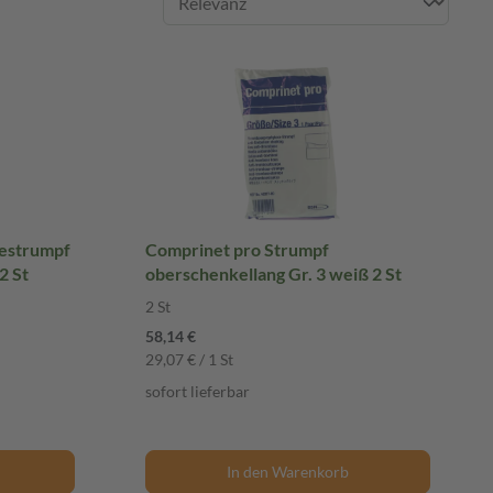
estrumpf
Comprinet pro Strumpf
2 St
oberschenkellang Gr. 3 weiß 2 St
2 St
58,14 €
29,07 € / 1 St
sofort lieferbar
In den Warenkorb