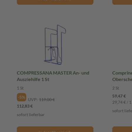
COMPRESSANA MASTER An- und
Comprinet pro Str
Ausziehilfe 1 St
Oberschen
1 St
2 St
59,47 €
-5%
UVP:
119,00 €
29,74 € / 1
112,83 €
sofort lief
sofort lieferbar