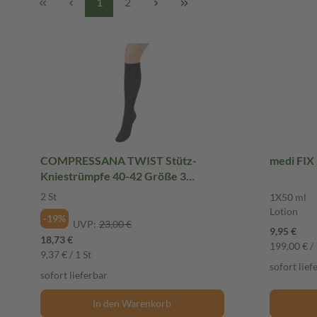
1
2
COMPRESSANA TWIST Stütz-
medi FIX 
Kniestrümpfe 40-42 Größe 3
schwarz 2 St
2 St
1X50 ml
Lotion
-19%
UVP:
23,00 €
9,95 €
18,73 €
199,00 € / 
9,37 € / 1 St
sofort lief
sofort lieferbar
In den Warenkorb