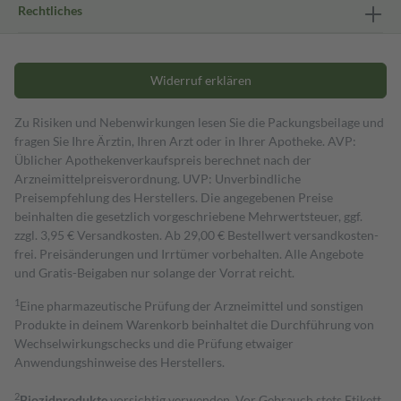
Rechtliches
Widerruf erklären
Zu Risiken und Nebenwirkungen lesen Sie die Packungsbeilage und
fragen Sie Ihre Ärztin, Ihren Arzt oder in Ihrer Apotheke. AVP:
Üblicher Apothekenverkaufspreis berechnet nach der
Arzneimittelpreisverordnung. UVP: Unverbindliche
Preisempfehlung des Herstellers. Die angegebenen Preise
beinhalten die gesetzlich vorgeschriebene Mehrwertsteuer, ggf.
zzgl. 3,95 € Versandkosten. Ab 29,00 € Bestell­wert versand­kosten­
frei. Preisänderungen und Irrtümer vorbehalten. Alle Angebote
und Gratis-Beigaben nur solange der Vorrat reicht.
1
Eine pharmazeutische Prüfung der Arzneimittel und sonstigen
Produkte in deinem Warenkorb beinhaltet die Durchführung von
Wechselwirkungschecks und die Prüfung etwaiger
Anwendungshinweise des Herstellers.
2
Biozidprodukte
vorsichtig verwenden. Vor Gebrauch stets Etikett