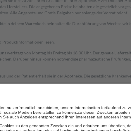
gen Sie Ihre Ärztin, Ihren Arzt oder in Ihrer Apotheke. AVP: Üblicher A
s Herstellers. Die angegebenen Preise beinhalten die gesetzlich vorgesc
alten. Alle Angebote und Gratis-Beigaben nur solange der Vorrat reicht.
dukte in deinem Warenkorb beinhaltet die Durchführung von Wechselwir
nd Produktinformationen lesen.
 uns werktags von Montag bis Freitag bis 18:00 Uhr. Der genaue Lieferze
ichen. Darüber hinaus können notwendige pharmazeutische Prüfungen, die
aus und der Patient erhält sie in der Apotheke. Die gesetzliche Krankenv
ent des Abgabepreises,
mindestens
jedoch
fünf Euro
und
höchstens zehn 
zehn Prozent der Kosten sowie zehn Euro je Verordnung.
rken und die besondere Stellung der Familie zu unterstützen, fallen
kein
 Ausnahme der Fahrkosten
 getragen werden