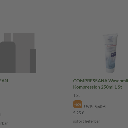
EAN
COMPRESSANA Waschmitt
Kompression 250ml 1 St
1 St
-6%
UVP:
5,60 €
5,25 €
l
sofort lieferbar
erbar