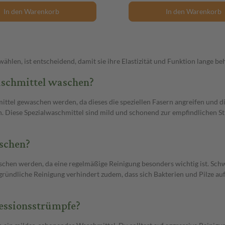
In den Warenkorb
In den Warenkorb
hlen, ist entscheidend, damit sie ihre Elastizität und Funktion lange beh
schmittel waschen?
tel gewaschen werden, da dieses die speziellen Fasern angreifen und di
 Diese Spezialwaschmittel sind mild und schonend zur empfindlichen Stru
schen?
chen werden, da eine regelmäßige Reinigung besonders wichtig ist. Sc
e gründliche Reinigung verhindert zudem, dass sich Bakterien und Pilze
ressionsstrümpfe?