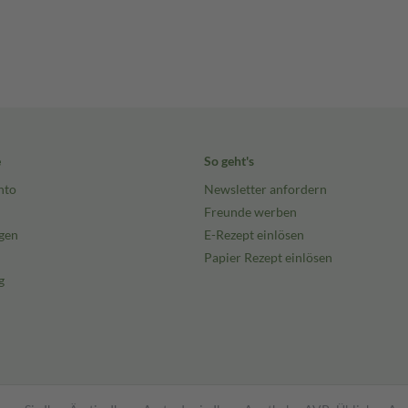
e
So geht's
nto
Newsletter anfordern
Freunde werben
gen
E-Rezept einlösen
Papier Rezept einlösen
g