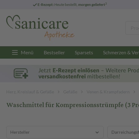
3
E-Rezept:
Heute bestellt,
morgen geliefert
Menü
Bestseller
Sparsets
Schmerzen & Ver
Herz, Kreislauf & Gefäße
Gefäße
Venen & Krampfadern
Waschmittel für Kompressionsstrümpfe
(3 P
Hersteller
Darreichungs