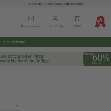
persönliche
pharmazeutische Beratung
Rezept einlösen
Mein Konto
0,00 €
Deine Vorteile