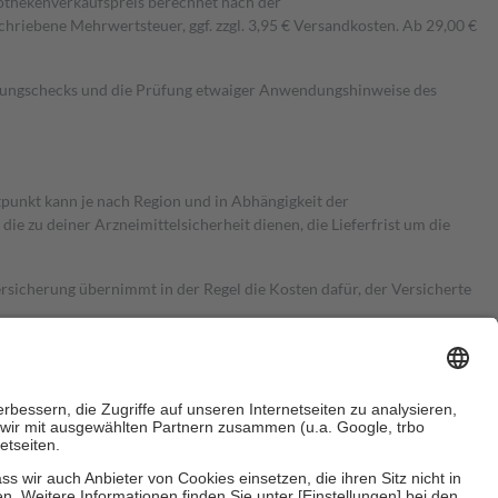
pothekenverkaufspreis berechnet nach der
hriebene Mehrwertsteuer, ggf. zzgl. 3,95 € Versandkosten. Ab 29,00 €
kungschecks und die Prüfung etwaiger Anwendungshinweise des
itpunkt kann je nach Region und in Abhängigkeit der
 zu deiner Arzneimittelsicherheit dienen, die Lieferfrist um die
ersicherung übernimmt in der Regel die Kosten dafür, der Versicherte
Euro.
Es sind jedoch nie mehr als die tatsächlichen Kosten der Leistung
e Zuzahlungen
an bei: