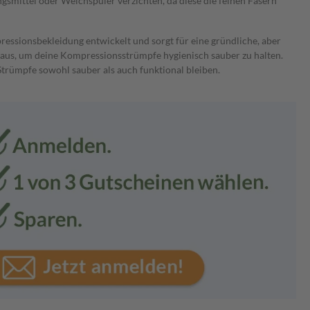
gsmittel oder Weichspüler verzichten, da diese die feinen Fasern
ressionsbekleidung entwickelt und sorgt für eine gründliche, aber
ht aus, um deine Kompressionsstrümpfe hygienisch sauber zu halten.
Strümpfe sowohl sauber als auch funktional bleiben.