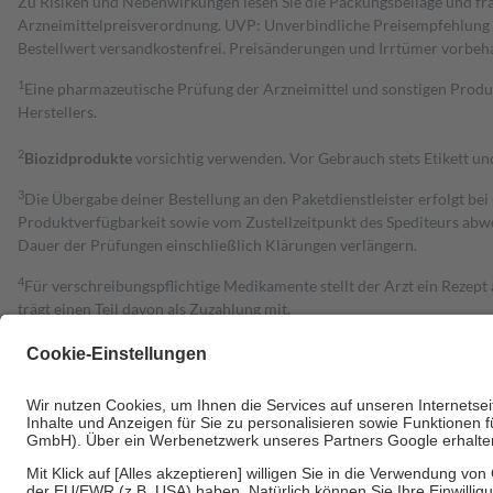
Zu Risiken und Nebenwirkungen lesen Sie die Packungsbeilage und fra
Arzneimittelpreisverordnung. UVP: Unverbindliche Preisempfehlung de
Bestell­wert versand­kosten­frei. Preisänderungen und Irrtümer vorbeh
1
Eine pharmazeutische Prüfung der Arzneimittel und sonstigen Pro
Herstellers.
2
Biozidprodukte
vorsichtig verwenden. Vor Gebrauch stets Etikett u
3
Die Übergabe deiner Bestellung an den Paketdienstleister erfolgt bei
Produktverfügbarkeit sowie vom Zustellzeitpunkt des Spediteurs abwe
Dauer der Prüfungen einschließlich Klärungen verlängern.
4
Für verschreibungspflichtige Medikamente stellt der Arzt ein Rezept 
trägt einen Teil davon als Zuzahlung mit.
Grundsätzlich leisten Mitglieder Zuzahlungen in Höhe von zehn Proz
zu entrichten.
Diese Regeln gelten grundsätzlich auch für Online-Apotheken.
Bei Heilmitteln und häuslicher Krankenpflege beträgt die Zuzahlung 
Um das Engagement der Versicherten für ihre eigene Gesundheit zu stä
• Kindern und Jugendlichen bis zum vollendeten 18. Lebensjahr mit
• Untersuchungen zur Vorsorge und Früherkennung, die von der GKV