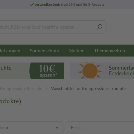
versandkostenfrei
ab 29 € und für E-Rezepte
letzungen
Sonnenschutz
Marken
Themenwelten
Kompressionstherapie
Waschmittel für Kompressionsstrümpfe
rodukte)
form
Preis