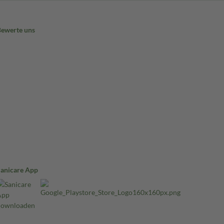
Bewerte uns
Sanicare App