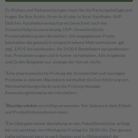
Zu Risiken und Nebenwirkungen lesen Sie die Packungsbeilage und
fragen Sie Ihre Ärztin, Ihren Arzt oder in Ihrer Apotheke. AVP:
Üblicher Apothekenverkaufspreis berechnet nach der
Arzneimittelpreisverordnung. UVP: Unverbindliche
Preisempfehlung des Herstellers. Die angegebenen Preise
beinhalten die gesetzlich vorgeschriebene Mehrwertsteuer, ggf.
zzgl. 3,95 € Versandkosten. Ab 29,00 € Bestell­wert versand­kosten­
frei. Preisänderungen und Irrtümer vorbehalten. Alle Angebote
und Gratis-Beigaben nur solange der Vorrat reicht.
1
Eine pharmazeutische Prüfung der Arzneimittel und sonstigen
Produkte in deinem Warenkorb beinhaltet die Durchführung von
Wechselwirkungschecks und die Prüfung etwaiger
Anwendungshinweise des Herstellers.
2
Biozidprodukte
vorsichtig verwenden. Vor Gebrauch stets Etikett
und Produktinformationen lesen.
3
Die Übergabe deiner Bestellung an den Paketdienstleister erfolgt
bei uns werktags von Montag bis Freitag bis 18:00 Uhr. Der genaue
Lieferzeitpunkt kann je nach Region und in Abhängigkeit der