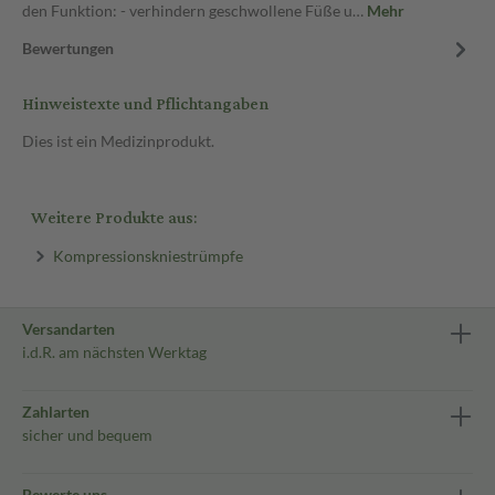
den Funk­ti­on: - ver­hin­dern ge­schwol­le­ne Fü­ße u…
Mehr
Bewertungen
Hinweistexte und Pflichtangaben
Dies ist ein Medizinprodukt.
Weitere Produkte aus:
Kompressionskniestrümpfe
Versandarten
i.d.R. am nächsten Werktag
Zahlarten
sicher und bequem
Bewerte uns