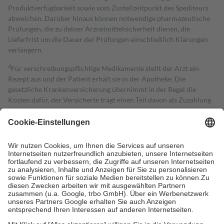
Produktverfügbarkeit sowie vom Zustellzeitpunkt des Spediteurs
abweichen. Darüber hinaus können notwendige pharmazeutische
Prüfungen, die zu deiner Arzneimittelsicherheit dienen, die
Lieferfrist um die Dauer der Prüfungen einschließlich Klärungen
verlängern.
4
Für verschreibungspflichtige Medikamente stellt der Arzt ein
Rezept aus und der Patient erhält sie in der Apotheke. Die
gesetzliche Krankenversicherung übernimmt in der Regel die
Kosten dafür, der Versicherte trägt einen Teil davon als Zuzahlung
mit.
Grundsätzlich leisten Mitglieder Zuzahlungen in Höhe von zehn
Prozent des Abgabepreises,
mindestens
jedoch
fünf Euro
und
höchstens zehn Euro.
Es sind jedoch nie mehr als die tatsächlichen
Kosten der Leistung zu entrichten.
Diese Regeln gelten grundsätzlich auch für Online-Apotheken.
Bei Heilmitteln und häuslicher Krankenpflege beträgt die
Zuzahlung zehn Prozent der Kosten sowie zehn Euro je
Verordnung.
Um das Engagement der Versicherten für ihre eigene Gesundheit zu
stärken und die besondere Stellung der Familie zu unterstützen,