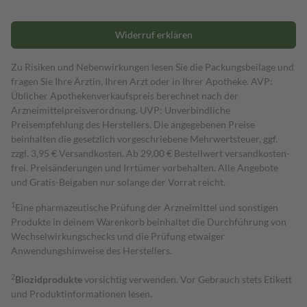
Widerruf erklären
Zu Risiken und Nebenwirkungen lesen Sie die Packungsbeilage und
fragen Sie Ihre Ärztin, Ihren Arzt oder in Ihrer Apotheke. AVP:
Üblicher Apothekenverkaufspreis berechnet nach der
Arzneimittelpreisverordnung. UVP: Unverbindliche
Preisempfehlung des Herstellers. Die angegebenen Preise
beinhalten die gesetzlich vorgeschriebene Mehrwertsteuer, ggf.
zzgl. 3,95 € Versandkosten. Ab 29,00 € Bestell­wert versand­kosten­
frei. Preisänderungen und Irrtümer vorbehalten. Alle Angebote
und Gratis-Beigaben nur solange der Vorrat reicht.
1
Eine pharmazeutische Prüfung der Arzneimittel und sonstigen
Produkte in deinem Warenkorb beinhaltet die Durchführung von
Wechselwirkungschecks und die Prüfung etwaiger
Anwendungshinweise des Herstellers.
2
Biozidprodukte
vorsichtig verwenden. Vor Gebrauch stets Etikett
und Produktinformationen lesen.