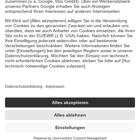
Verordnung.
Um das Engagement der Versicherten für ihre eigene Gesundheit zu
stärken und die besondere Stellung der Familie zu unterstützen,
fallen
keine Zuzahlungen
an bei:
• Kindern und Jugendlichen bis zum vollendeten 18. Lebensjahr
mit Ausnahme der Fahrkosten
• Untersuchungen zur Vorsorge und Früherkennung, die von der
GKV getragen werden
• empfohlenen Schutzimpfungen
• Harn- und Blutteststreifen
Wir nutzen Trusted Shops als unabhängigen Dienstleister für die
Einholung von Bewertungen. Trusted Shops hat Maßnahmen
getroffen, um sicherzustellen, dass es sich um echte Bewertungen
handelt. Mehr Informationen findest du hier:
https://help.etrusted.com/hc/de/articles/4419944605341
Einige Bilder und Inhalte wurden unter Zuhilfenahme künstlicher
Intelligenz erstellt.
UVP:
27,00 €
23,95 €