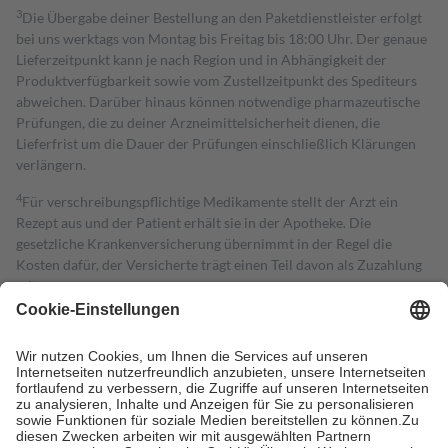
3
Die Übergabe deiner Bestellung an den Paketdienstleister erfolgt
bei uns werktags von Montag bis Freitag bis 18:00 Uhr. Der genaue
Lieferzeitpunkt kann je nach Region und in Abhängigkeit der
Produktverfügbarkeit sowie vom Zustellzeitpunkt des Spediteurs
abweichen. Darüber hinaus können notwendige pharmazeutische
Prüfungen, die zu deiner Arzneimittelsicherheit dienen, die
Lieferfrist um die Dauer der Prüfungen einschließlich Klärungen
verlängern.
4
Für verschreibungspflichtige Medikamente stellt der Arzt ein
Rezept aus und der Patient erhält sie in der Apotheke. Die
gesetzliche Krankenversicherung übernimmt in der Regel die
Kosten dafür, der Versicherte trägt einen Teil davon als Zuzahlung
mit.
Grundsätzlich leisten Mitglieder Zuzahlungen in Höhe von zehn
Prozent des Abgabepreises,
mindestens
jedoch
fünf Euro
und
höchstens zehn Euro.
Es sind jedoch nie mehr als die tatsächlichen
Kosten der Leistung zu entrichten.
Diese Regeln gelten grundsätzlich auch für Online-Apotheken.
Bei Heilmitteln und häuslicher Krankenpflege beträgt die
Zuzahlung zehn Prozent der Kosten sowie zehn Euro je