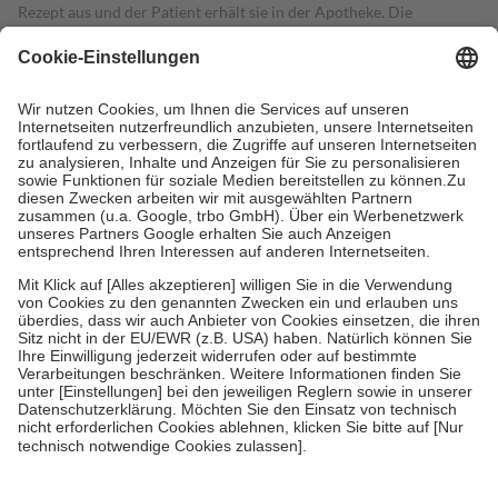
Rezept aus und der Patient erhält sie in der Apotheke. Die
gesetzliche Krankenversicherung übernimmt in der Regel die
Kosten dafür, der Versicherte trägt einen Teil davon als Zuzahlung
mit.
Grundsätzlich leisten Mitglieder Zuzahlungen in Höhe von zehn
Prozent des Abgabepreises,
mindestens
jedoch
fünf Euro
und
höchstens zehn Euro.
Es sind jedoch nie mehr als die tatsächlichen
Kosten der Leistung zu entrichten.
Diese Regeln gelten grundsätzlich auch für Online-Apotheken.
Bei Heilmitteln und häuslicher Krankenpflege beträgt die
Zuzahlung zehn Prozent der Kosten sowie zehn Euro je
Verordnung.
Um das Engagement der Versicherten für ihre eigene Gesundheit zu
stärken und die besondere Stellung der Familie zu unterstützen,
fallen
keine Zuzahlungen
an bei:
• Kindern und Jugendlichen bis zum vollendeten 18. Lebensjahr
mit Ausnahme der Fahrkosten
• Untersuchungen zur Vorsorge und Früherkennung, die von der
GKV getragen werden
• empfohlenen Schutzimpfungen
• Harn- und Blutteststreifen