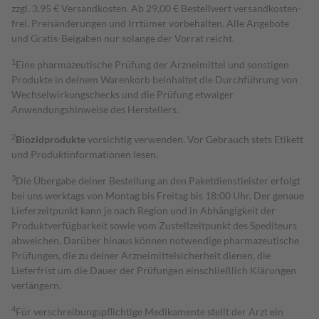
zzgl. 3,95 € Versandkosten. Ab 29,00 € Bestell­wert versand­kosten­
frei. Preisänderungen und Irrtümer vorbehalten. Alle Angebote
und Gratis-Beigaben nur solange der Vorrat reicht.
1
Eine pharmazeutische Prüfung der Arzneimittel und sonstigen
Produkte in deinem Warenkorb beinhaltet die Durchführung von
Wechselwirkungschecks und die Prüfung etwaiger
Anwendungshinweise des Herstellers.
2
Biozidprodukte
vorsichtig verwenden. Vor Gebrauch stets Etikett
und Produktinformationen lesen.
3
Die Übergabe deiner Bestellung an den Paketdienstleister erfolgt
bei uns werktags von Montag bis Freitag bis 18:00 Uhr. Der genaue
Lieferzeitpunkt kann je nach Region und in Abhängigkeit der
Produktverfügbarkeit sowie vom Zustellzeitpunkt des Spediteurs
abweichen. Darüber hinaus können notwendige pharmazeutische
Prüfungen, die zu deiner Arzneimittelsicherheit dienen, die
Lieferfrist um die Dauer der Prüfungen einschließlich Klärungen
verlängern.
4
Für verschreibungspflichtige Medikamente stellt der Arzt ein