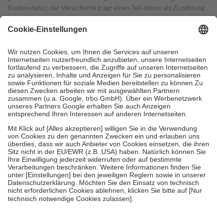
Kosten dafür, der Versicherte trägt einen Teil davon als Zuzahlung
mit.
Grundsätzlich leisten Mitglieder Zuzahlungen in Höhe von zehn
Prozent des Abgabepreises,
mindestens
jedoch
fünf Euro
und
höchstens zehn Euro.
Es sind jedoch nie mehr als die tatsächlichen
Kosten der Leistung zu entrichten.
Diese Regeln gelten grundsätzlich auch für Online-Apotheken.
Bei Heilmitteln und häuslicher Krankenpflege beträgt die
Zuzahlung zehn Prozent der Kosten sowie zehn Euro je
Verordnung.
Um das Engagement der Versicherten für ihre eigene Gesundheit zu
stärken und die besondere Stellung der Familie zu unterstützen,
fallen
keine Zuzahlungen
an bei:
• Kindern und Jugendlichen bis zum vollendeten 18. Lebensjahr
mit Ausnahme der Fahrkosten
• Untersuchungen zur Vorsorge und Früherkennung, die von der
GKV getragen werden
• empfohlenen Schutzimpfungen
• Harn- und Blutteststreifen
Wir nutzen Trusted Shops als unabhängigen Dienstleister für die