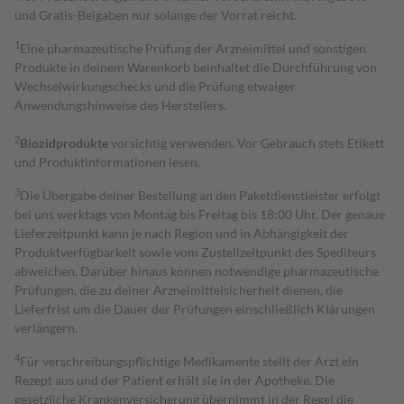
und Gratis-Beigaben nur solange der Vorrat reicht.
1
Eine pharmazeutische Prüfung der Arzneimittel und sonstigen
Produkte in deinem Warenkorb beinhaltet die Durchführung von
Wechselwirkungschecks und die Prüfung etwaiger
Anwendungshinweise des Herstellers.
2
Biozidprodukte
vorsichtig verwenden. Vor Gebrauch stets Etikett
und Produktinformationen lesen.
3
Die Übergabe deiner Bestellung an den Paketdienstleister erfolgt
bei uns werktags von Montag bis Freitag bis 18:00 Uhr. Der genaue
Lieferzeitpunkt kann je nach Region und in Abhängigkeit der
Produktverfügbarkeit sowie vom Zustellzeitpunkt des Spediteurs
abweichen. Darüber hinaus können notwendige pharmazeutische
Prüfungen, die zu deiner Arzneimittelsicherheit dienen, die
Lieferfrist um die Dauer der Prüfungen einschließlich Klärungen
verlängern.
4
Für verschreibungspflichtige Medikamente stellt der Arzt ein
Rezept aus und der Patient erhält sie in der Apotheke. Die
gesetzliche Krankenversicherung übernimmt in der Regel die