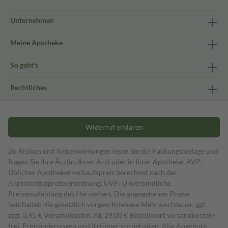
Unternehmen
Meine Apotheke
So geht's
Rechtliches
Widerruf erklären
Zu Risiken und Nebenwirkungen lesen Sie die Packungsbeilage und
fragen Sie Ihre Ärztin, Ihren Arzt oder in Ihrer Apotheke. AVP:
Üblicher Apothekenverkaufspreis berechnet nach der
Arzneimittelpreisverordnung. UVP: Unverbindliche
Preisempfehlung des Herstellers. Die angegebenen Preise
beinhalten die gesetzlich vorgeschriebene Mehrwertsteuer, ggf.
zzgl. 3,95 € Versandkosten. Ab 29,00 € Bestell­wert versand­kosten­
frei. Preisänderungen und Irrtümer vorbehalten. Alle Angebote