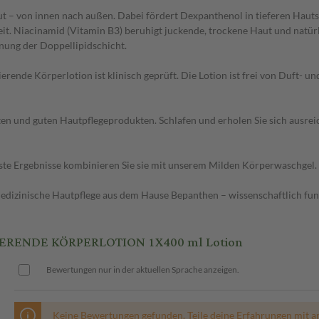
 – von innen nach außen. Dabei fördert Dexpanthenol in tieferen Hautsc
eit. Niacinamid (Vitamin B3) beruhigt juckende, trockene Haut und natür
dnung der Doppellipidschicht.
de Körperlotion ist klinisch geprüft. Die Lotion ist frei von Duft- un
n und guten Hautpflegeprodukten. Schlafen und erholen Sie sich ausreic
beste Ergebnisse kombinieren Sie sie mit unserem Milden Körperwaschgel.
medizinische Hautpflege aus dem Hause Bepanthen – wissenschaftlich fu
ERENDE KÖRPERLOTION 1X400 ml Lotion
Bewertungen nur in der aktuellen Sprache anzeigen.
Keine Bewertungen gefunden. Teile deine Erfahrungen mit a