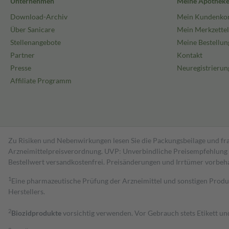
Unternehmen
Meine Apothek
Download-Archiv
Mein Kundenko
Über Sanicare
Mein Merkzettel
Stellenangebote
Meine Bestellun
Partner
Kontakt
Presse
Neuregistrierun
Affiliate Programm
Zu Risiken und Nebenwirkungen lesen Sie die Packungsbeilage und fra
Arzneimittelpreisverordnung. UVP: Unverbindliche Preisempfehlung de
Bestell­wert versand­kosten­frei. Preisänderungen und Irrtümer vorbeh
1
Eine pharmazeutische Prüfung der Arzneimittel und sonstigen Pro
Herstellers.
2
Biozidprodukte
vorsichtig verwenden. Vor Gebrauch stets Etikett u