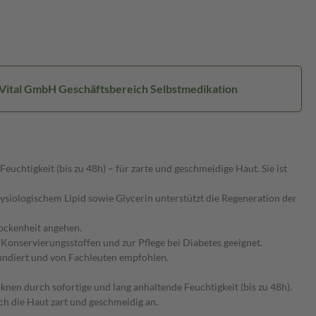
 Vital GmbH Geschäftsbereich Selbstmedikation
euchtigkeit (bis zu 48h) – für zarte und geschmeidige Haut. Sie ist
siologischem Lipid sowie Glycerin unterstützt die Regeneration der
rockenheit angehen.
nd Konservierungsstoffen und zur Pflege bei Diabetes geeignet.
fundiert und von Fachleuten empfohlen.
en durch sofortige und lang anhaltende Feuchtigkeit (bis zu 48h).
ich die Haut zart und geschmeidig an.