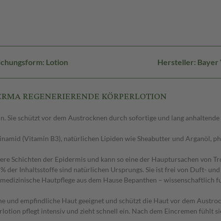
ichungsform: Lotion
Hersteller: Bayer
l DERMA REGENERIERENDE KÖRPERLOTION
in. Sie schützt vor dem Austrocknen durch sofortige und lang anhaltende F
namid (Vitamin B3), natürlichen Lipiden wie Sheabutter und Arganöl, phy
iefere Schichten der Epidermis und kann so eine der Hauptursachen von T
 % der Inhaltsstoffe sind natürlichen Ursprungs. Sie ist frei von Duft- u
e medizinische Hautpflege aus dem Hause Bepanthen – wissenschaftlich 
 und empfindliche Haut geeignet und schützt die Haut vor dem Austrockn
lotion pflegt intensiv und zieht schnell ein. Nach dem Eincremen fühlt s