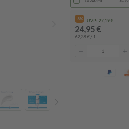
1X200 ml
(81,95 €
-8%
UVP:
27,19 €
24,95 €
62,38 € / 1 l