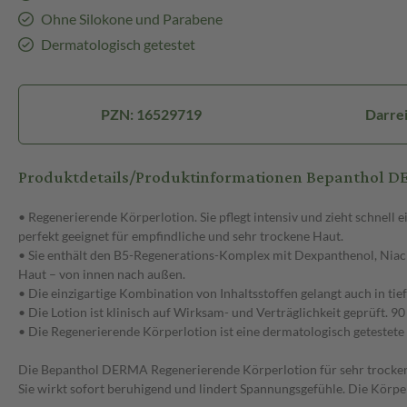
Ohne Silokone und Parabene
Dermatologisch getestet
PZN: 16529719
Darre
Produktdetails/Produktinformationen Bepantho
• Regenerierende Körperlotion. Sie pflegt intensiv und zieht schnell e
perfekt geeignet für empfindliche und sehr trockene Haut.
• Sie enthält den B5-Regenerations-Komplex mit Dexpanthenol, Niaci
Haut – von innen nach außen.
• Die einzigartige Kombination von Inhaltsstoffen gelangt auch in t
• Die Lotion ist klinisch auf Wirksam- und Verträglichkeit geprüft. 90
• Die Regenerierende Körperlotion ist eine dermatologisch getestet
Die Bepanthol DERMA Regenerierende Körperlotion für sehr trockene
Sie wirkt sofort beruhigend und lindert Spannungsgefühle. Die Körper