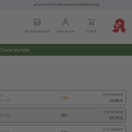
persönliche
pharmazeutische Beratung
Rezept einlösen
Mein Konto
0,00 €
Deine Vorteile
UVP:
24,69 €
pp
-11%
21,86 €
 / 1 l)
UVP:
27,19 €
-8%
 / 1 l)
24,95 €
UVP:
19,69 €