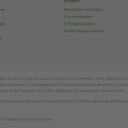
e
So geht's
nto
Newsletter anfordern
Freunde werben
gen
E-Rezept einlösen
Papier Rezept einlösen
g
gen Sie Ihre Ärztin, Ihren Arzt oder in Ihrer Apotheke. AVP: Üblicher A
s Herstellers. Die angegebenen Preise beinhalten die gesetzlich vorgesc
alten. Alle Angebote und Gratis-Beigaben nur solange der Vorrat reicht.
dukte in deinem Warenkorb beinhaltet die Durchführung von Wechselwir
nd Produktinformationen lesen.