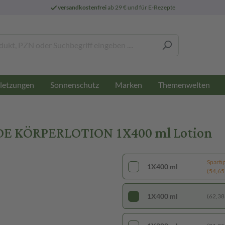
versandkostenfrei
ab 29 € und für E-Rezepte
letzungen
Sonnenschutz
Marken
Themenwelten
E KÖRPERLOTION 1X400 ml Lotion
Sparti
1X400 ml
(54,65 €
1X400 ml
(62,38 €