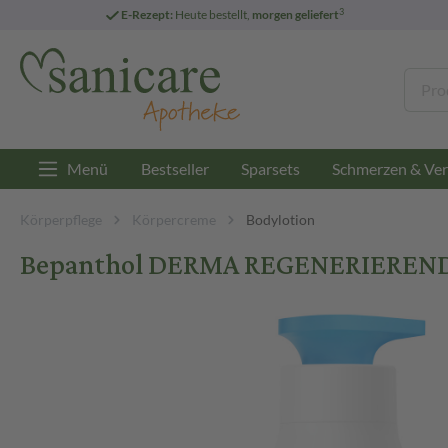
3
E-Rezept:
Heute bestellt,
morgen geliefert
Menü
Bestseller
Sparsets
Schmerzen & Ver
Körperpflege
Körpercreme
Bodylotion
Bepanthol DERMA REGENERIEREND