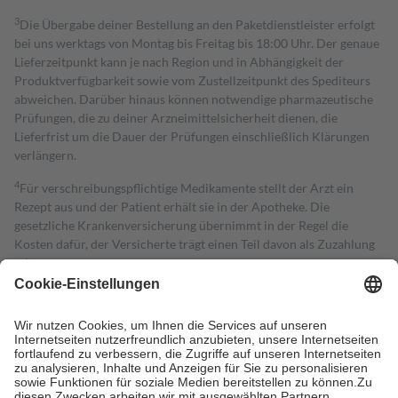
3
Die Übergabe deiner Bestellung an den Paketdienstleister erfolgt
bei uns werktags von Montag bis Freitag bis 18:00 Uhr. Der genaue
Lieferzeitpunkt kann je nach Region und in Abhängigkeit der
Produktverfügbarkeit sowie vom Zustellzeitpunkt des Spediteurs
abweichen. Darüber hinaus können notwendige pharmazeutische
Prüfungen, die zu deiner Arzneimittelsicherheit dienen, die
Lieferfrist um die Dauer der Prüfungen einschließlich Klärungen
verlängern.
4
Für verschreibungspflichtige Medikamente stellt der Arzt ein
Rezept aus und der Patient erhält sie in der Apotheke. Die
gesetzliche Krankenversicherung übernimmt in der Regel die
Kosten dafür, der Versicherte trägt einen Teil davon als Zuzahlung
mit.
Grundsätzlich leisten Mitglieder Zuzahlungen in Höhe von zehn
Prozent des Abgabepreises,
mindestens
jedoch
fünf Euro
und
höchstens zehn Euro.
Es sind jedoch nie mehr als die tatsächlichen
Kosten der Leistung zu entrichten.
Diese Regeln gelten grundsätzlich auch für Online-Apotheken.
Bei Heilmitteln und häuslicher Krankenpflege beträgt die
Zuzahlung zehn Prozent der Kosten sowie zehn Euro je