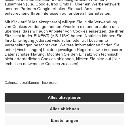
Verordnung.
Um das Engagement der Versicherten für ihre eigene Gesundheit zu
stärken und die besondere Stellung der Familie zu unterstützen,
fallen
keine Zuzahlungen
an bei:
• Kindern und Jugendlichen bis zum vollendeten 18. Lebensjahr
mit Ausnahme der Fahrkosten
• Untersuchungen zur Vorsorge und Früherkennung, die von der
GKV getragen werden
• empfohlenen Schutzimpfungen
• Harn- und Blutteststreifen
Wir nutzen Trusted Shops als unabhängigen Dienstleister für die
Einholung von Bewertungen. Trusted Shops hat Maßnahmen
getroffen, um sicherzustellen, dass es sich um echte Bewertungen
handelt. Mehr Informationen findest du hier:
https://help.etrusted.com/hc/de/articles/4419944605341
Einige Bilder und Inhalte wurden unter Zuhilfenahme künstlicher
Intelligenz erstellt.
UVP:
8,59 €