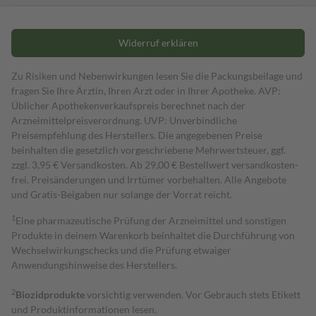
Widerruf erklären
Zu Risiken und Nebenwirkungen lesen Sie die Packungsbeilage und
fragen Sie Ihre Ärztin, Ihren Arzt oder in Ihrer Apotheke. AVP:
Üblicher Apothekenverkaufspreis berechnet nach der
Arzneimittelpreisverordnung. UVP: Unverbindliche
Preisempfehlung des Herstellers. Die angegebenen Preise
beinhalten die gesetzlich vorgeschriebene Mehrwertsteuer, ggf.
zzgl. 3,95 € Versandkosten. Ab 29,00 € Bestell­wert versand­kosten­
frei. Preisänderungen und Irrtümer vorbehalten. Alle Angebote
und Gratis-Beigaben nur solange der Vorrat reicht.
1
Eine pharmazeutische Prüfung der Arzneimittel und sonstigen
Produkte in deinem Warenkorb beinhaltet die Durchführung von
Wechselwirkungschecks und die Prüfung etwaiger
Anwendungshinweise des Herstellers.
2
Biozidprodukte
vorsichtig verwenden. Vor Gebrauch stets Etikett
und Produktinformationen lesen.