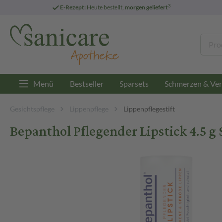
3
E-Rezept:
Heute bestellt,
morgen geliefert
Menü
Bestseller
Sparsets
Schmerzen & Ver
Gesichtspflege
Lippenpflege
Lippenpflegestift
Bepanthol Pflegender Lipstick 4.5 g 