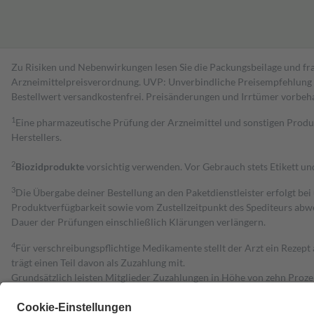
Zu Risiken und Nebenwirkungen lesen Sie die Packungsbeilage und fra
Arzneimittelpreisverordnung. UVP: Unverbindliche Preisempfehlung de
Bestell­wert versand­kosten­frei. Preisänderungen und Irrtümer vorbeh
1
Eine pharmazeutische Prüfung der Arzneimittel und sonstigen Pro
Herstellers.
2
Biozidprodukte
vorsichtig verwenden. Vor Gebrauch stets Etikett u
3
Die Übergabe deiner Bestellung an den Paketdienstleister erfolgt bei
Produktverfügbarkeit sowie vom Zustellzeitpunkt des Spediteurs abwe
Dauer der Prüfungen einschließlich Klärungen verlängern.
4
Für verschreibungspflichtige Medikamente stellt der Arzt ein Rezept 
trägt einen Teil davon als Zuzahlung mit.
Grundsätzlich leisten Mitglieder Zuzahlungen in Höhe von zehn Proz
zu entrichten.
Diese Regeln gelten grundsätzlich auch für Online-Apotheken.