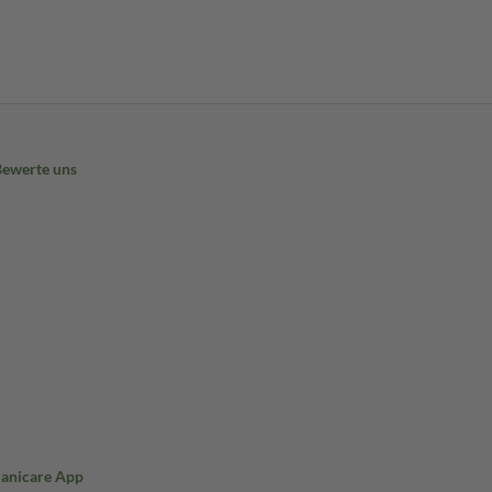
Bewerte uns
Sanicare App