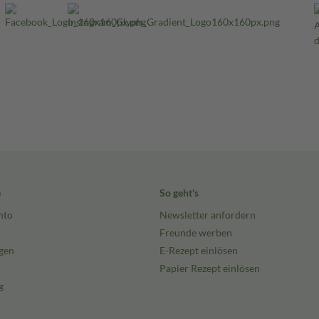
e
So geht's
nto
Newsletter anfordern
Freunde werben
gen
E-Rezept einlösen
Papier Rezept einlösen
g