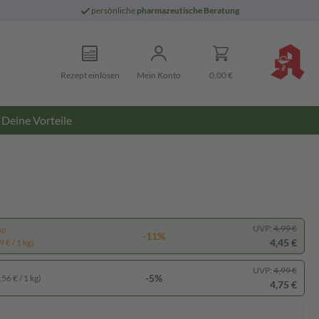
persönliche
pharmazeutische Beratung
Rezept einlösen
Mein Konto
0,00 €
Deine Vorteile
UVP:
4,99 €
pp
-11%
4,45 €
 € / 1 kg)
UVP:
4,99 €
-5%
56 € / 1 kg)
4,75 €