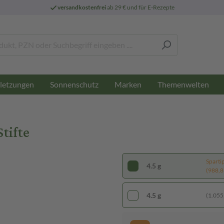
versandkostenfrei
ab 29 € und für E-Rezepte
letzungen
Sonnenschutz
Marken
Themenwelten
Stifte
Sparti
4.5 g
(988,89
4.5 g
(1.055,