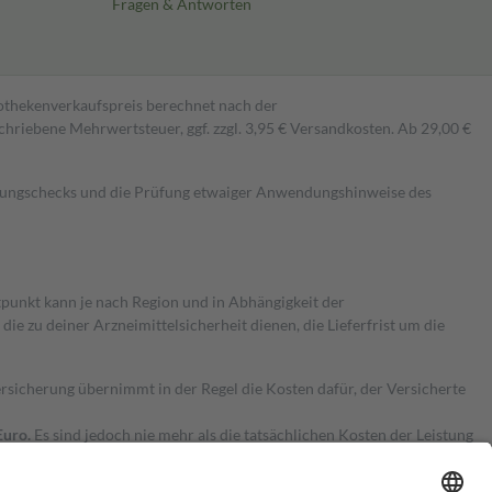
Fragen & Antworten
pothekenverkaufspreis berechnet nach der
hriebene Mehrwertsteuer, ggf. zzgl. 3,95 € Versandkosten. Ab 29,00 €
kungschecks und die Prüfung etwaiger Anwendungshinweise des
itpunkt kann je nach Region und in Abhängigkeit der
 zu deiner Arzneimittelsicherheit dienen, die Lieferfrist um die
ersicherung übernimmt in der Regel die Kosten dafür, der Versicherte
Euro.
Es sind jedoch nie mehr als die tatsächlichen Kosten der Leistung