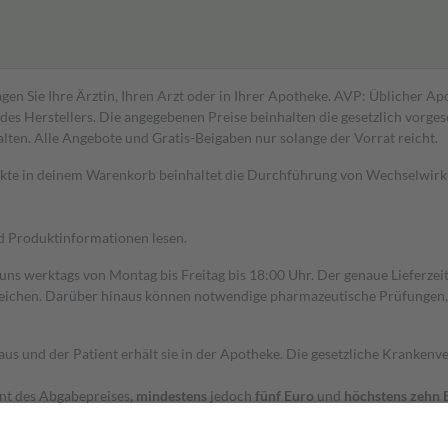
gen Sie Ihre Ärztin, Ihren Arzt oder in Ihrer Apotheke. AVP: Üblicher A
s Herstellers. Die angegebenen Preise beinhalten die gesetzlich vorgesc
alten. Alle Angebote und Gratis-Beigaben nur solange der Vorrat reicht.
dukte in deinem Warenkorb beinhaltet die Durchführung von Wechselwir
nd Produktinformationen lesen.
 uns werktags von Montag bis Freitag bis 18:00 Uhr. Der genaue Lieferze
ichen. Darüber hinaus können notwendige pharmazeutische Prüfungen, die
aus und der Patient erhält sie in der Apotheke. Die gesetzliche Krankenv
ent des Abgabepreises,
mindestens
jedoch
fünf Euro
und
höchstens zehn 