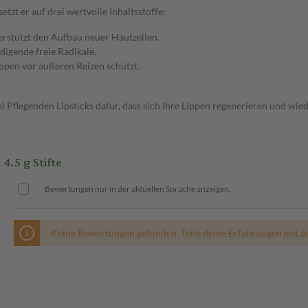
tzt er auf drei wertvolle Inhaltsstoffe:
erstützt den Aufbau neuer Hautzellen.
digende freie Radikale.
ippen vor äußeren Reizen schützt.
Pflegenden Lipsticks dafür, dass sich Ihre Lippen regenerieren und wiede
.5 g Stifte
Bewertungen nur in der aktuellen Sprache anzeigen.
Keine Bewertungen gefunden. Teile deine Erfahrungen mit a