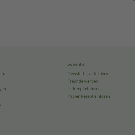
e
So geht's
nto
Newsletter anfordern
Freunde werben
gen
E-Rezept einlösen
Papier Rezept einlösen
g