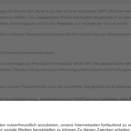
gen Sie Ihre Ärztin, Ihren Arzt oder in Ihrer Apotheke. AVP: Üblicher A
s Herstellers. Die angegebenen Preise beinhalten die gesetzlich vorgesc
alten. Alle Angebote und Gratis-Beigaben nur solange der Vorrat reicht.
dukte in deinem Warenkorb beinhaltet die Durchführung von Wechselwir
nd Produktinformationen lesen.
 uns werktags von Montag bis Freitag bis 18:00 Uhr. Der genaue Lieferze
ichen. Darüber hinaus können notwendige pharmazeutische Prüfungen, die
aus und der Patient erhält sie in der Apotheke. Die gesetzliche Krankenv
ent des Abgabepreises,
mindestens
jedoch
fünf Euro
und
höchstens zehn 
zehn Prozent der Kosten sowie zehn Euro je Verordnung.
rken und die besondere Stellung der Familie zu unterstützen, fallen
kein
 Ausnahme der Fahrkosten