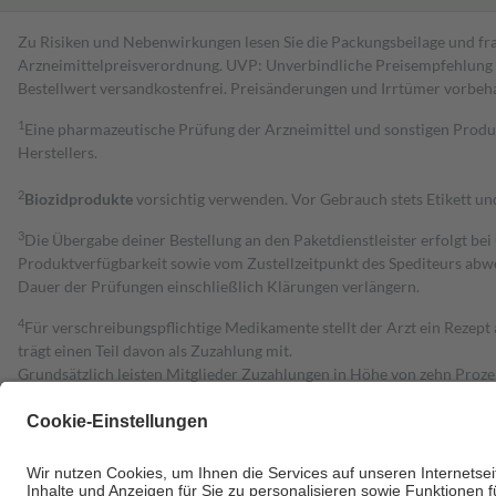
Zu Risiken und Nebenwirkungen lesen Sie die Packungsbeilage und fra
Arzneimittelpreisverordnung. UVP: Unverbindliche Preisempfehlung de
Bestell­wert versand­kosten­frei. Preisänderungen und Irrtümer vorbeh
1
Eine pharmazeutische Prüfung der Arzneimittel und sonstigen Pro
Herstellers.
2
Biozidprodukte
vorsichtig verwenden. Vor Gebrauch stets Etikett u
3
Die Übergabe deiner Bestellung an den Paketdienstleister erfolgt bei
Produktverfügbarkeit sowie vom Zustellzeitpunkt des Spediteurs abwe
Dauer der Prüfungen einschließlich Klärungen verlängern.
4
Für verschreibungspflichtige Medikamente stellt der Arzt ein Rezept 
trägt einen Teil davon als Zuzahlung mit.
Grundsätzlich leisten Mitglieder Zuzahlungen in Höhe von zehn Proz
zu entrichten.
Diese Regeln gelten grundsätzlich auch für Online-Apotheken.
Bei Heilmitteln und häuslicher Krankenpflege beträgt die Zuzahlung 
Um das Engagement der Versicherten für ihre eigene Gesundheit zu stä
• Kindern und Jugendlichen bis zum vollendeten 18. Lebensjahr mit