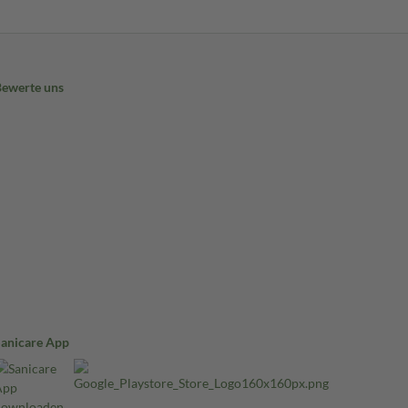
Bewerte uns
Sanicare App