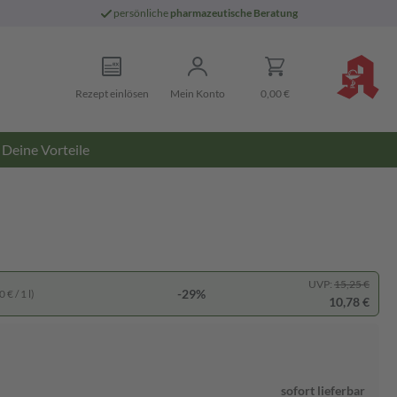
persönliche
pharmazeutische Beratung
Rezept einlösen
Mein Konto
0,00 €
Deine Vorteile
UVP:
15,25 €
-29%
 € / 1 l)
10,78 €
sofort lieferbar