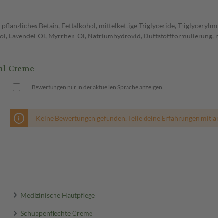
flanzliches Betain, Fettalkohol, mittelkettige Triglyceride, Triglyceryl
lol, Lavendel-Öl, Myrrhen-Öl, Natriumhydroxid, Duftstoffformulierung, n
ml Creme
Bewertungen nur in der aktuellen Sprache anzeigen.
Keine Bewertungen gefunden. Teile deine Erfahrungen mit a
Medizinische Hautpflege
Schuppenflechte Creme