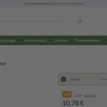
versandkostenfrei
ab 29 € und für E-Rezepte
letzungen
Sonnenschutz
Marken
Themenwelten
me
100 ml
(107,80
-29%
UVP:
15,25 €
10,78 €