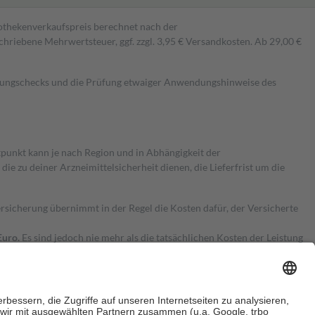
pothekenverkaufspreis berechnet nach der
hriebene Mehrwertsteuer, ggf. zzgl. 3,95 € Versandkosten. Ab 29,00 €
kungschecks und die Prüfung etwaiger Anwendungshinweise des
itpunkt kann je nach Region und in Abhängigkeit der
 zu deiner Arzneimittelsicherheit dienen, die Lieferfrist um die
ersicherung übernimmt in der Regel die Kosten dafür, der Versicherte
Euro.
Es sind jedoch nie mehr als die tatsächlichen Kosten der Leistung
e Zuzahlungen
an bei: