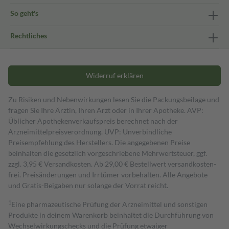
So geht's
Rechtliches
Widerruf erklären
Zu Risiken und Nebenwirkungen lesen Sie die Packungsbeilage und
fragen Sie Ihre Ärztin, Ihren Arzt oder in Ihrer Apotheke. AVP:
Üblicher Apothekenverkaufspreis berechnet nach der
Arzneimittelpreisverordnung. UVP: Unverbindliche
Preisempfehlung des Herstellers. Die angegebenen Preise
beinhalten die gesetzlich vorgeschriebene Mehrwertsteuer, ggf.
zzgl. 3,95 € Versandkosten. Ab 29,00 € Bestell­wert versand­kosten­
frei. Preisänderungen und Irrtümer vorbehalten. Alle Angebote
und Gratis-Beigaben nur solange der Vorrat reicht.
1
Eine pharmazeutische Prüfung der Arzneimittel und sonstigen
Produkte in deinem Warenkorb beinhaltet die Durchführung von
Wechselwirkungschecks und die Prüfung etwaiger