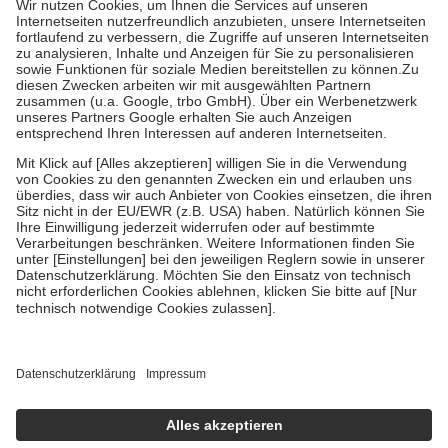
Kosten der Leistung zu entrichten.
Diese Regeln gelten grundsätzlich auch für Online-Apotheken.
Bei Heilmitteln und häuslicher Krankenpflege beträgt die
Zuzahlung zehn Prozent der Kosten sowie zehn Euro je
Verordnung.
Um das Engagement der Versicherten für ihre eigene Gesundheit zu
stärken und die besondere Stellung der Familie zu unterstützen,
fallen
keine Zuzahlungen
an bei:
• Kindern und Jugendlichen bis zum vollendeten 18. Lebensjahr
mit Ausnahme der Fahrkosten
• Untersuchungen zur Vorsorge und Früherkennung, die von der
GKV getragen werden
• empfohlenen Schutzimpfungen
• Harn- und Blutteststreifen
Wir nutzen Trusted Shops als unabhängigen Dienstleister für die
Einholung von Bewertungen. Trusted Shops hat Maßnahmen
getroffen, um sicherzustellen, dass es sich um echte Bewertungen
handelt. Mehr Informationen findest du hier:
https://help.etrusted.com/hc/de/articles/4419944605341