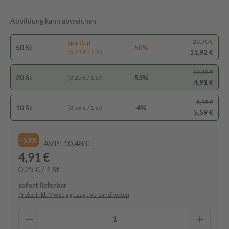
Abbildung kann abweichen
23,90 €
Spartipp
50 St
-50%
11,92 €
(0,24 € / 1 St)
10,48 €
20 St
-53%
(0,25 € / 1 St)
4,91 €
5,85 €
10 St
-4%
(0,56 € / 1 St)
5,59 €
-53%
AVP:
10,48 €
4,91 €
0,25 € / 1 St
sofort lieferbar
Preise inkl. MwSt. ggf. zzgl. Versandkosten