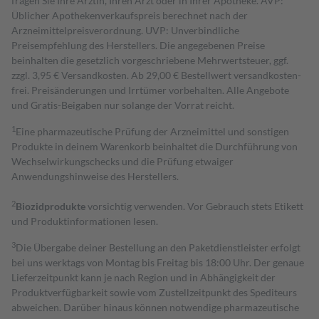
fragen Sie Ihre Ärztin, Ihren Arzt oder in Ihrer Apotheke. AVP:
Üblicher Apothekenverkaufspreis berechnet nach der
Arzneimittelpreisverordnung. UVP: Unverbindliche
Preisempfehlung des Herstellers. Die angegebenen Preise
beinhalten die gesetzlich vorgeschriebene Mehrwertsteuer, ggf.
zzgl. 3,95 € Versandkosten. Ab 29,00 € Bestell­wert versand­kosten­
frei. Preisänderungen und Irrtümer vorbehalten. Alle Angebote
und Gratis-Beigaben nur solange der Vorrat reicht.
1
Eine pharmazeutische Prüfung der Arzneimittel und sonstigen
Produkte in deinem Warenkorb beinhaltet die Durchführung von
Wechselwirkungschecks und die Prüfung etwaiger
Anwendungshinweise des Herstellers.
2
Biozidprodukte
vorsichtig verwenden. Vor Gebrauch stets Etikett
und Produktinformationen lesen.
3
Die Übergabe deiner Bestellung an den Paketdienstleister erfolgt
bei uns werktags von Montag bis Freitag bis 18:00 Uhr. Der genaue
Lieferzeitpunkt kann je nach Region und in Abhängigkeit der
Produktverfügbarkeit sowie vom Zustellzeitpunkt des Spediteurs
abweichen. Darüber hinaus können notwendige pharmazeutische