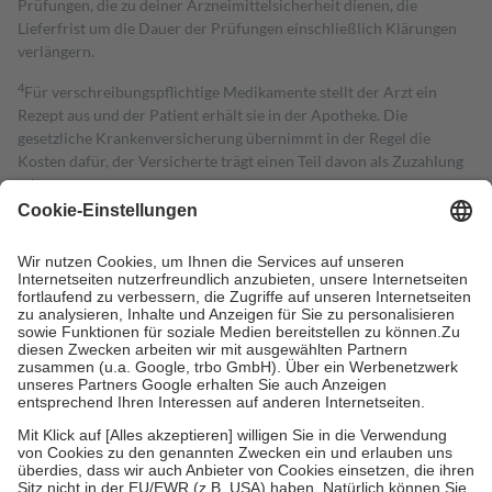
Prüfungen, die zu deiner Arzneimittelsicherheit dienen, die
Lieferfrist um die Dauer der Prüfungen einschließlich Klärungen
verlängern.
4
Für verschreibungspflichtige Medikamente stellt der Arzt ein
Rezept aus und der Patient erhält sie in der Apotheke. Die
gesetzliche Krankenversicherung übernimmt in der Regel die
Kosten dafür, der Versicherte trägt einen Teil davon als Zuzahlung
mit.
Grundsätzlich leisten Mitglieder Zuzahlungen in Höhe von zehn
Prozent des Abgabepreises,
mindestens
jedoch
fünf Euro
und
höchstens zehn Euro.
Es sind jedoch nie mehr als die tatsächlichen
Kosten der Leistung zu entrichten.
Diese Regeln gelten grundsätzlich auch für Online-Apotheken.
Bei Heilmitteln und häuslicher Krankenpflege beträgt die
Zuzahlung zehn Prozent der Kosten sowie zehn Euro je
Verordnung.
Um das Engagement der Versicherten für ihre eigene Gesundheit zu
stärken und die besondere Stellung der Familie zu unterstützen,
fallen
keine Zuzahlungen
an bei:
• Kindern und Jugendlichen bis zum vollendeten 18. Lebensjahr
mit Ausnahme der Fahrkosten