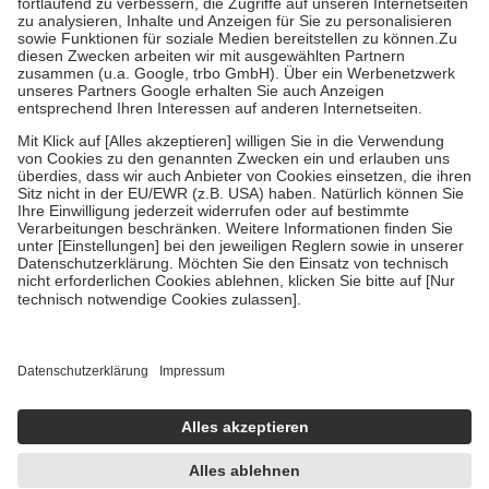
Diese Regeln gelten grundsätzlich auch für Online-Apotheken.
Bei Heilmitteln und häuslicher Krankenpflege beträgt die
Zuzahlung zehn Prozent der Kosten sowie zehn Euro je
Verordnung.
Um das Engagement der Versicherten für ihre eigene Gesundheit zu
stärken und die besondere Stellung der Familie zu unterstützen,
fallen
keine Zuzahlungen
an bei:
• Kindern und Jugendlichen bis zum vollendeten 18. Lebensjahr
mit Ausnahme der Fahrkosten
• Untersuchungen zur Vorsorge und Früherkennung, die von der
GKV getragen werden
• empfohlenen Schutzimpfungen
• Harn- und Blutteststreifen
Wir nutzen Trusted Shops als unabhängigen Dienstleister für die
Einholung von Bewertungen. Trusted Shops hat Maßnahmen
getroffen, um sicherzustellen, dass es sich um echte Bewertungen
handelt. Mehr Informationen findest du hier:
https://help.etrusted.com/hc/de/articles/4419944605341
Einige Bilder und Inhalte wurden unter Zuhilfenahme künstlicher
Intelligenz erstellt.