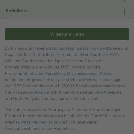
Rechtliches
Widerruf erklären
Zu Risiken und Nebenwirkungen lesen Sie die Packungsbeilage und
fragen Sie Ihre Ärztin, Ihren Arzt oder in Ihrer Apotheke. AVP:
Üblicher Apothekenverkaufspreis berechnet nach der
Arzneimittelpreisverordnung. UVP: Unverbindliche
Preisempfehlung des Herstellers. Die angegebenen Preise
beinhalten die gesetzlich vorgeschriebene Mehrwertsteuer, ggf.
zzgl. 3,95 € Versandkosten. Ab 29,00 € Bestell­wert versand­kosten­
frei. Preisänderungen und Irrtümer vorbehalten. Alle Angebote
und Gratis-Beigaben nur solange der Vorrat reicht.
1
Eine pharmazeutische Prüfung der Arzneimittel und sonstigen
Produkte in deinem Warenkorb beinhaltet die Durchführung von
Wechselwirkungschecks und die Prüfung etwaiger
Anwendungshinweise des Herstellers.