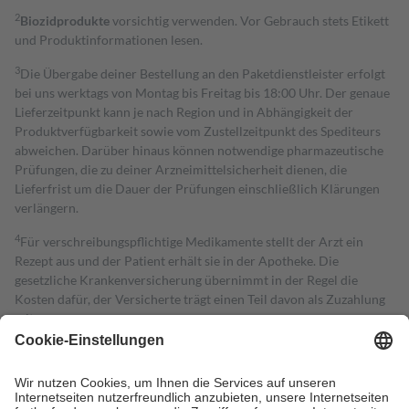
2
Biozidprodukte
vorsichtig verwenden. Vor Gebrauch stets Etikett
und Produktinformationen lesen.
3
Die Übergabe deiner Bestellung an den Paketdienstleister erfolgt
bei uns werktags von Montag bis Freitag bis 18:00 Uhr. Der genaue
Lieferzeitpunkt kann je nach Region und in Abhängigkeit der
Produktverfügbarkeit sowie vom Zustellzeitpunkt des Spediteurs
abweichen. Darüber hinaus können notwendige pharmazeutische
Prüfungen, die zu deiner Arzneimittelsicherheit dienen, die
Lieferfrist um die Dauer der Prüfungen einschließlich Klärungen
verlängern.
4
Für verschreibungspflichtige Medikamente stellt der Arzt ein
Rezept aus und der Patient erhält sie in der Apotheke. Die
gesetzliche Krankenversicherung übernimmt in der Regel die
Kosten dafür, der Versicherte trägt einen Teil davon als Zuzahlung
mit.
Grundsätzlich leisten Mitglieder Zuzahlungen in Höhe von zehn
Prozent des Abgabepreises,
mindestens
jedoch
fünf Euro
und
höchstens zehn Euro.
Es sind jedoch nie mehr als die tatsächlichen
Kosten der Leistung zu entrichten.