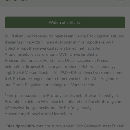
Widerruf erklären
Zu Risiken und Nebenwirkungen lesen Sie die Packungsbeilage und
fragen Sie Ihre Ärztin, Ihren Arzt oder in Ihrer Apotheke. AVP:
Üblicher Apothekenverkaufspreis berechnet nach der
Arzneimittelpreisverordnung. UVP: Unverbindliche
Preisempfehlung des Herstellers. Die angegebenen Preise
beinhalten die gesetzlich vorgeschriebene Mehrwertsteuer, ggf.
zzgl. 3,95 € Versandkosten. Ab 29,00 € Bestell­wert versand­kosten­
frei. Preisänderungen und Irrtümer vorbehalten. Alle Angebote
und Gratis-Beigaben nur solange der Vorrat reicht.
1
Eine pharmazeutische Prüfung der Arzneimittel und sonstigen
Produkte in deinem Warenkorb beinhaltet die Durchführung von
Wechselwirkungschecks und die Prüfung etwaiger
Anwendungshinweise des Herstellers.
2
Biozidprodukte
vorsichtig verwenden. Vor Gebrauch stets Etikett