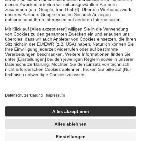
Zuzahlung zehn Prozent der Kosten sowie zehn Euro je
Verordnung.
Um das Engagement der Versicherten für ihre eigene Gesundheit zu
stärken und die besondere Stellung der Familie zu unterstützen,
fallen
keine Zuzahlungen
an bei:
• Kindern und Jugendlichen bis zum vollendeten 18. Lebensjahr
mit Ausnahme der Fahrkosten
• Untersuchungen zur Vorsorge und Früherkennung, die von der
GKV getragen werden
• empfohlenen Schutzimpfungen
• Harn- und Blutteststreifen
Wir nutzen Trusted Shops als unabhängigen Dienstleister für die
Einholung von Bewertungen. Trusted Shops hat Maßnahmen
getroffen, um sicherzustellen, dass es sich um echte Bewertungen
handelt. Mehr Informationen findest du hier:
https://help.etrusted.com/hc/de/articles/4419944605341
Einige Bilder und Inhalte wurden unter Zuhilfenahme künstlicher
Intelligenz erstellt.