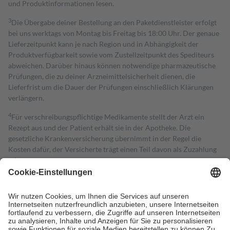
und Produktinformationen lesen.
3
Die Übergabe deiner Bestellung an den Paketdienstleister erfolgt
bei uns werktags von Montag bis Freitag bis 18:00 Uhr. Der genaue
Lieferzeitpunkt kann je nach Region und in Abhängigkeit der
Produktverfügbarkeit sowie vom Zustellzeitpunkt des Spediteurs
abweichen. Darüber hinaus können notwendige pharmazeutische
Prüfungen, die zu deiner Arzneimittelsicherheit dienen, die
Lieferfrist um die Dauer der Prüfungen einschließlich Klärungen
verlängern.
4
Für verschreibungspflichtige Medikamente stellt der Arzt ein
Rezept aus und der Patient erhält sie in der Apotheke. Die
gesetzliche Krankenversicherung übernimmt in der Regel die
Kosten dafür, der Versicherte trägt einen Teil davon als Zuzahlung
mit.
Grundsätzlich leisten Mitglieder Zuzahlungen in Höhe von zehn
Prozent des Abgabepreises,
mindestens
jedoch
fünf Euro
und
höchstens zehn Euro.
Es sind jedoch nie mehr als die tatsächlichen
Kosten der Leistung zu entrichten.
Diese Regeln gelten grundsätzlich auch für Online-Apotheken.
Bei Heilmitteln und häuslicher Krankenpflege beträgt die