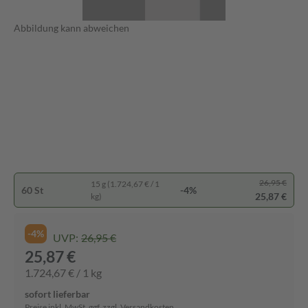
Abbildung kann abweichen
26,95 €
15 g (1.724,67 € / 1
60 St
-4%
25,87 €
kg)
-4%
UVP:
26,95 €
25,87 €
1.724,67 € / 1 kg
sofort lieferbar
Preise inkl. MwSt. ggf. zzgl. Versandkosten