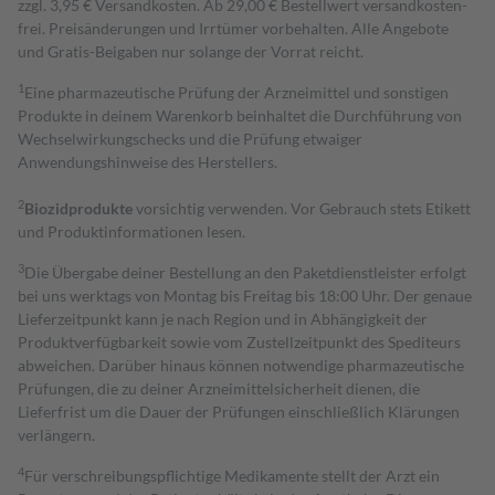
zzgl. 3,95 € Versandkosten. Ab 29,00 € Bestell­wert versand­kosten­
frei. Preisänderungen und Irrtümer vorbehalten. Alle Angebote
und Gratis-Beigaben nur solange der Vorrat reicht.
1
Eine pharmazeutische Prüfung der Arzneimittel und sonstigen
Produkte in deinem Warenkorb beinhaltet die Durchführung von
Wechselwirkungschecks und die Prüfung etwaiger
Anwendungshinweise des Herstellers.
2
Biozidprodukte
vorsichtig verwenden. Vor Gebrauch stets Etikett
und Produktinformationen lesen.
3
Die Übergabe deiner Bestellung an den Paketdienstleister erfolgt
bei uns werktags von Montag bis Freitag bis 18:00 Uhr. Der genaue
Lieferzeitpunkt kann je nach Region und in Abhängigkeit der
Produktverfügbarkeit sowie vom Zustellzeitpunkt des Spediteurs
abweichen. Darüber hinaus können notwendige pharmazeutische
Prüfungen, die zu deiner Arzneimittelsicherheit dienen, die
Lieferfrist um die Dauer der Prüfungen einschließlich Klärungen
verlängern.
4
Für verschreibungspflichtige Medikamente stellt der Arzt ein