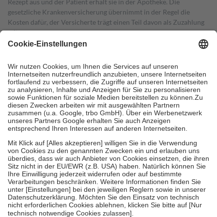
Rezept aus und der Patient erhält sie in der Apotheke. Die
gesetzliche Krankenversicherung übernimmt in der Regel die
Kosten dafür, der Versicherte trägt einen Teil davon als Zuzahlung
mit.
Grundsätzlich leisten Mitglieder Zuzahlungen in Höhe von zehn
Prozent des Abgabepreises,
mindestens
jedoch
fünf Euro
und
höchstens zehn Euro.
Es sind jedoch nie mehr als die tatsächlichen
Kosten der Leistung zu entrichten.
Diese Regeln gelten grundsätzlich auch für Online-Apotheken.
Bei Heilmitteln und häuslicher Krankenpflege beträgt die
Zuzahlung zehn Prozent der Kosten sowie zehn Euro je
Verordnung.
Um das Engagement der Versicherten für ihre eigene Gesundheit zu
stärken und die besondere Stellung der Familie zu unterstützen,
fallen
keine Zuzahlungen
an bei:
• Kindern und Jugendlichen bis zum vollendeten 18. Lebensjahr
mit Ausnahme der Fahrkosten
• Untersuchungen zur Vorsorge und Früherkennung, die von der
GKV getragen werden
• empfohlenen Schutzimpfungen
• Harn- und Blutteststreifen