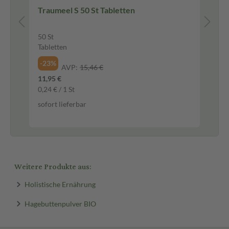
Traumeel S 50 St Tabletten
Ky
15
50 St
Cr
Tabletten
inkl
-23%
AVP:
15,46 €
-2
11,95 €
23,
0,24 € / 1 St
156
sofort lieferbar
sof
Weitere Produkte aus:
Holistische Ernährung
Hagebuttenpulver BIO