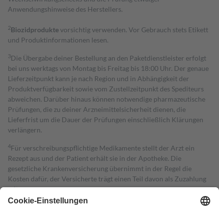
Anwendungshinweise des Herstellers.
2
Biozidprodukte
vorsichtig verwenden. Vor Gebrauch stets Etikett
und Produktinformationen lesen.
3
Die Übergabe deiner Bestellung an den Paketdienstleister erfolgt
bei uns werktags von Montag bis Freitag bis 18:00 Uhr. Der genaue
Lieferzeitpunkt kann je nach Region und in Abhängigkeit der
Produktverfügbarkeit sowie vom Zustellzeitpunkt des Spediteurs
abweichen. Darüber hinaus können notwendige pharmazeutische
Prüfungen, die zu deiner Arzneimittelsicherheit dienen, die
Lieferfrist um die Dauer der Prüfungen einschließlich Klärungen
verlängern.
4
Für verschreibungspflichtige Medikamente stellt der Arzt ein
Rezept aus und der Patient erhält sie in der Apotheke. Die
gesetzliche Krankenversicherung übernimmt in der Regel die
Kosten dafür, der Versicherte trägt einen Teil davon als Zuzahlung
mit.
Grundsätzlich leisten Mitglieder Zuzahlungen in Höhe von zehn
Prozent des Abgabepreises,
mindestens
jedoch
fünf Euro
und