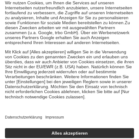
höchstens zehn Euro.
Es sind jedoch nie mehr als die tatsächlichen
Kosten der Leistung zu entrichten.
Diese Regeln gelten grundsätzlich auch für Online-Apotheken.
Bei Heilmitteln und häuslicher Krankenpflege beträgt die
Zuzahlung zehn Prozent der Kosten sowie zehn Euro je
Verordnung.
Um das Engagement der Versicherten für ihre eigene Gesundheit zu
stärken und die besondere Stellung der Familie zu unterstützen,
fallen
keine Zuzahlungen
an bei:
• Kindern und Jugendlichen bis zum vollendeten 18. Lebensjahr
mit Ausnahme der Fahrkosten
• Untersuchungen zur Vorsorge und Früherkennung, die von der
GKV getragen werden
• empfohlenen Schutzimpfungen
• Harn- und Blutteststreifen
Wir nutzen Trusted Shops als unabhängigen Dienstleister für die
Einholung von Bewertungen. Trusted Shops hat Maßnahmen
getroffen, um sicherzustellen, dass es sich um echte Bewertungen
handelt. Mehr Informationen findest du hier:
https://help.etrusted.com/hc/de/articles/4419944605341