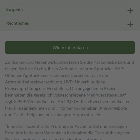
So geht's
Rechtliches
Widerruf erklären
Zu Risiken und Nebenwirkungen lesen Sie die Packungsbeilage und
fragen Sie Ihre Ärztin, Ihren Arzt oder in Ihrer Apotheke. AVP:
Üblicher Apothekenverkaufspreis berechnet nach der
Arzneimittelpreisverordnung. UVP: Unverbindliche
Preisempfehlung des Herstellers. Die angegebenen Preise
beinhalten die gesetzlich vorgeschriebene Mehrwertsteuer, ggf.
zzgl. 3,95 € Versandkosten. Ab 29,00 € Bestell­wert versand­kosten­
frei. Preisänderungen und Irrtümer vorbehalten. Alle Angebote
und Gratis-Beigaben nur solange der Vorrat reicht.
1
Eine pharmazeutische Prüfung der Arzneimittel und sonstigen
Produkte in deinem Warenkorb beinhaltet die Durchführung von
Wechselwirkungschecks und die Prüfung etwaiger