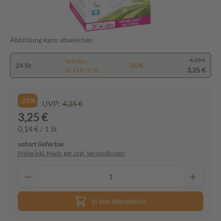
Abbildung kann abweichen
4,35 €
Spartipp
24 St
-25%
3,25 €
(0,14 € / 1 St)
-25%
UVP:
4,35 €
3,25 €
0,14 € / 1 St
sofort lieferbar
Preise inkl. MwSt. ggf. zzgl. Versandkosten
In den Warenkorb