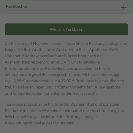
Rechtliches
Widerruf erklären
Zu Risiken und Nebenwirkungen lesen Sie die Packungsbeilage und
fragen Sie Ihre Ärztin, Ihren Arzt oder in Ihrer Apotheke. AVP:
Üblicher Apothekenverkaufspreis berechnet nach der
Arzneimittelpreisverordnung. UVP: Unverbindliche
Preisempfehlung des Herstellers. Die angegebenen Preise
beinhalten die gesetzlich vorgeschriebene Mehrwertsteuer, ggf.
zzgl. 3,95 € Versandkosten. Ab 29,00 € Bestell­wert versand­kosten­
frei. Preisänderungen und Irrtümer vorbehalten. Alle Angebote
und Gratis-Beigaben nur solange der Vorrat reicht.
1
Eine pharmazeutische Prüfung der Arzneimittel und sonstigen
Produkte in deinem Warenkorb beinhaltet die Durchführung von
Wechselwirkungschecks und die Prüfung etwaiger
Anwendungshinweise des Herstellers.