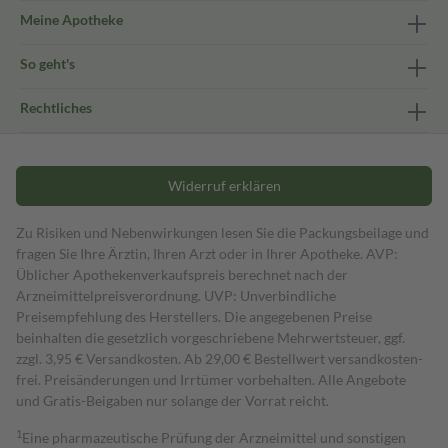
Meine Apotheke
So geht's
Rechtliches
Widerruf erklären
Zu Risiken und Nebenwirkungen lesen Sie die Packungsbeilage und
fragen Sie Ihre Ärztin, Ihren Arzt oder in Ihrer Apotheke. AVP:
Üblicher Apothekenverkaufspreis berechnet nach der
Arzneimittelpreisverordnung. UVP: Unverbindliche
Preisempfehlung des Herstellers. Die angegebenen Preise
beinhalten die gesetzlich vorgeschriebene Mehrwertsteuer, ggf.
zzgl. 3,95 € Versandkosten. Ab 29,00 € Bestell­wert versand­kosten­
frei. Preisänderungen und Irrtümer vorbehalten. Alle Angebote
und Gratis-Beigaben nur solange der Vorrat reicht.
1
Eine pharmazeutische Prüfung der Arzneimittel und sonstigen