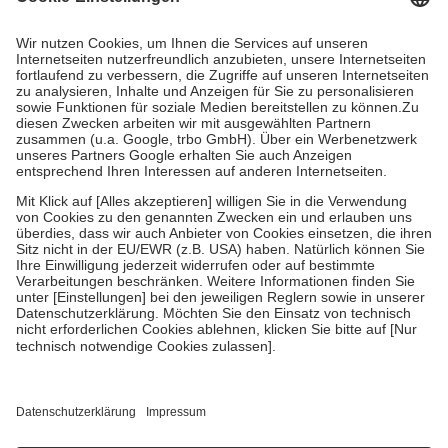
Prozent des Abgabepreises,
mindestens
jedoch
fünf Euro
und
höchstens zehn Euro.
Es sind jedoch nie mehr als die tatsächlichen
Kosten der Leistung zu entrichten.
Diese Regeln gelten grundsätzlich auch für Online-Apotheken.
Bei Heilmitteln und häuslicher Krankenpflege beträgt die
Zuzahlung zehn Prozent der Kosten sowie zehn Euro je
Verordnung.
Um das Engagement der Versicherten für ihre eigene Gesundheit zu
stärken und die besondere Stellung der Familie zu unterstützen,
fallen
keine Zuzahlungen
an bei:
• Kindern und Jugendlichen bis zum vollendeten 18. Lebensjahr
mit Ausnahme der Fahrkosten
• Untersuchungen zur Vorsorge und Früherkennung, die von der
GKV getragen werden
• empfohlenen Schutzimpfungen
• Harn- und Blutteststreifen
Wir nutzen Trusted Shops als unabhängigen Dienstleister für die
Einholung von Bewertungen. Trusted Shops hat Maßnahmen
getroffen, um sicherzustellen, dass es sich um echte Bewertungen
handelt. Mehr Informationen findest du hier: