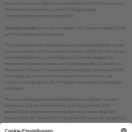
Produkte in deinem Warenkorb beinhaltet die Durchführung von
Wechselwirkungschecks und die Prüfung etwaiger
Anwendungshinweise des Herstellers.
2
Biozidprodukte
vorsichtig verwenden. Vor Gebrauch stets Etikett
und Produktinformationen lesen.
3
Die Übergabe deiner Bestellung an den Paketdienstleister erfolgt
bei uns werktags von Montag bis Freitag bis 18:00 Uhr. Der genaue
Lieferzeitpunkt kann je nach Region und in Abhängigkeit der
Produktverfügbarkeit sowie vom Zustellzeitpunkt des Spediteurs
abweichen. Darüber hinaus können notwendige pharmazeutische
Prüfungen, die zu deiner Arzneimittelsicherheit dienen, die
Lieferfrist um die Dauer der Prüfungen einschließlich Klärungen
verlängern.
4
Für verschreibungspflichtige Medikamente stellt der Arzt ein
Rezept aus und der Patient erhält sie in der Apotheke. Die
gesetzliche Krankenversicherung übernimmt in der Regel die
Kosten dafür, der Versicherte trägt einen Teil davon als Zuzahlung
mit.
Grundsätzlich leisten Mitglieder Zuzahlungen in Höhe von zehn