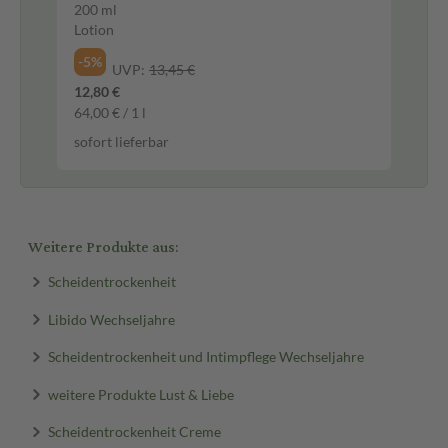
Va
200 ml
8 S
Lotion
Vag
-5%
-2
UVP:
13,45 €
12,80 €
16,
64,00 € / 1 l
2,1
sofort lieferbar
sof
Weitere Produkte aus:
Scheidentrockenheit
Libido Wechseljahre
Scheidentrockenheit und Intimpflege Wechseljahre
weitere Produkte Lust & Liebe
Scheidentrockenheit Creme