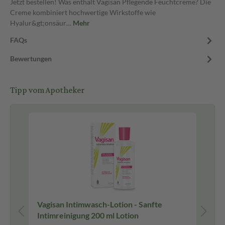
Jetzt bestellen! Was enthält Vagisan Pflegende Feuchtcreme? Die
Creme kombiniert hochwertige Wirkstoffe wie
Hyalur&gt;onsäur…
Mehr
FAQs
Bewertungen
Tipp vom Apotheker
Vagisan Intimwasch-Lotion - Sanfte
Va
Intimreinigung 200 ml Lotion
Ba