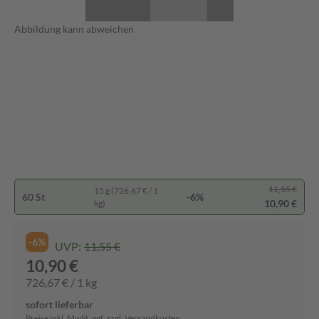
Abbildung kann abweichen
11,55 €
15 g (726,67 € / 1
60 St
-6%
10,90 €
kg)
-6%
UVP:
11,55 €
10,90 €
726,67 € / 1 kg
sofort lieferbar
Preise inkl. MwSt. ggf. zzgl. Versandkosten