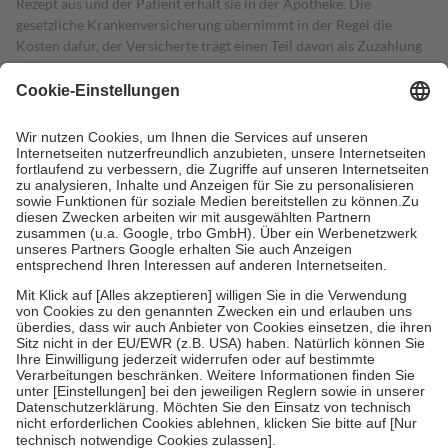
Rezept aus und der Patient erhält sie in der Apotheke. Die
gesetzliche Krankenversicherung übernimmt in der Regel die
Kosten dafür, der Versicherte trägt einen Teil davon als Zuzahlung
mit.
Grundsätzlich leisten Mitglieder Zuzahlungen in Höhe von zehn
Prozent des Abgabepreises,
mindestens
jedoch
fünf Euro
und
höchstens zehn Euro.
Es sind jedoch nie mehr als die tatsächlichen
Kosten der Leistung zu entrichten.
Diese Regeln gelten grundsätzlich auch für Online-Apotheken.
Bei Heilmitteln und häuslicher Krankenpflege beträgt die
Zuzahlung zehn Prozent der Kosten sowie zehn Euro je
Verordnung.
Um das Engagement der Versicherten für ihre eigene Gesundheit zu
stärken und die besondere Stellung der Familie zu unterstützen,
fallen
keine Zuzahlungen
an bei:
• Kindern und Jugendlichen bis zum vollendeten 18. Lebensjahr
mit Ausnahme der Fahrkosten
• Untersuchungen zur Vorsorge und Früherkennung, die von der
GKV getragen werden
• empfohlenen Schutzimpfungen
• Harn- und Blutteststreifen