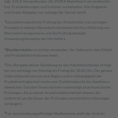
zzgl. 3,95 € Versandkosten. Ab 29,00 € Bestell­wert versand­kosten­
frei. Preisänderungen und Irrtümer vorbehalten. Alle Angebote
und Gratis-Beigaben nur solange der Vorrat reicht.
1
Eine pharmazeutische Prüfung der Arzneimittel und sonstigen
Produkte in deinem Warenkorb beinhaltet die Durchführung von
Wechselwirkungschecks und die Prüfung etwaiger
Anwendungshinweise des Herstellers.
2
Biozidprodukte
vorsichtig verwenden. Vor Gebrauch stets Etikett
und Produktinformationen lesen.
3
Die Übergabe deiner Bestellung an den Paketdienstleister erfolgt
bei uns werktags von Montag bis Freitag bis 18:00 Uhr. Der genaue
Lieferzeitpunkt kann je nach Region und in Abhängigkeit der
Produktverfügbarkeit sowie vom Zustellzeitpunkt des Spediteurs
abweichen. Darüber hinaus können notwendige pharmazeutische
Prüfungen, die zu deiner Arzneimittelsicherheit dienen, die
Lieferfrist um die Dauer der Prüfungen einschließlich Klärungen
verlängern.
4
Für verschreibungspflichtige Medikamente stellt der Arzt ein