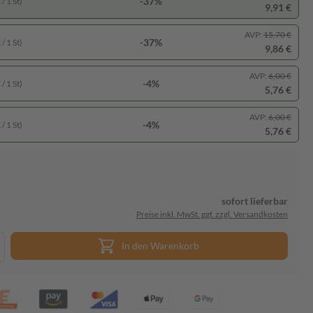
-37%
/ 1 St)
9,91 €
AVP:
15,70 €
-37%
/ 1 St)
9,86 €
AVP:
6,00 €
-4%
/ 1 St)
5,76 €
AVP:
6,00 €
-4%
/ 1 St)
5,76 €
sofort lieferbar
Preise inkl. MwSt. ggf. zzgl. Versandkosten
In den Warenkorb