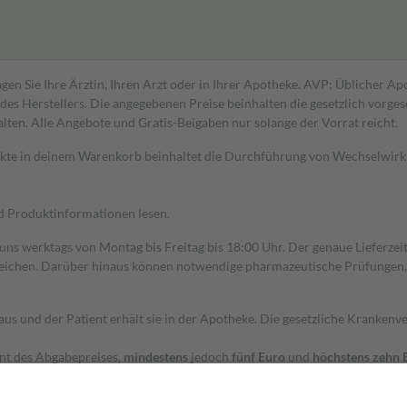
gen Sie Ihre Ärztin, Ihren Arzt oder in Ihrer Apotheke. AVP: Üblicher A
s Herstellers. Die angegebenen Preise beinhalten die gesetzlich vorgesc
alten. Alle Angebote und Gratis-Beigaben nur solange der Vorrat reicht.
dukte in deinem Warenkorb beinhaltet die Durchführung von Wechselwir
nd Produktinformationen lesen.
 uns werktags von Montag bis Freitag bis 18:00 Uhr. Der genaue Lieferze
ichen. Darüber hinaus können notwendige pharmazeutische Prüfungen, die
aus und der Patient erhält sie in der Apotheke. Die gesetzliche Krankenv
ent des Abgabepreises,
mindestens
jedoch
fünf Euro
und
höchstens zehn 