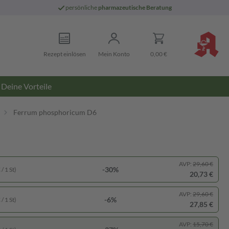
persönliche
pharmazeutische Beratung
Rezept einlösen
Mein Konto
0,00 €
Deine Vorteile
Ferrum phosphoricum D6
AVP:
29,60 €
-30%
/ 1 St)
20,73 €
AVP:
29,60 €
-6%
/ 1 St)
27,85 €
AVP:
15,70 €