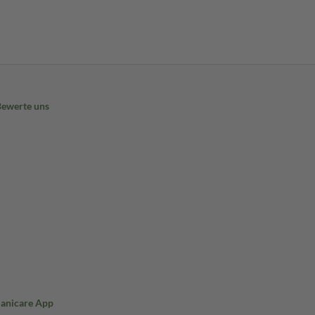
Bewerte uns
Sanicare App