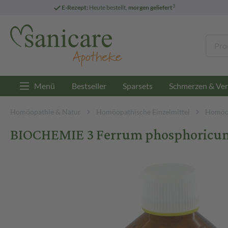
3
E-Rezept:
Heute bestellt,
morgen geliefert
Menü
Bestseller
Sparsets
Schmerzen & Ver
Homöopathie & Natur
Homöopathische Einzelmittel
Homöop
BIOCHEMIE 3 Ferrum phosphoricum D