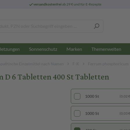
versandkostenfrei
ab 29 € und für E-Rezepte
letzungen
Sonnenschutz
Marken
Themenwelten
athische Einzelmittel nach Namen
F-K
Ferrum phosphoricum
 6 Tabletten 400 St Tabletten
1000 St
(0,02 € 
1000 St
(0,03 € 