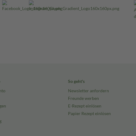
e
So geht's
nto
Newsletter anfordern
Freunde werben
gen
E-Rezept einlösen
Papier Rezept einlösen
g