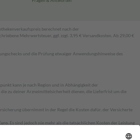
Fragen & Antworten
pothekenverkaufspreis berechnet nach der
hriebene Mehrwertsteuer, ggf. zzgl. 3,95 € Versandkosten. Ab 29,00 €
kungschecks und die Prüfung etwaiger Anwendungshinweise des
itpunkt kann je nach Region und in Abhängigkeit der
 zu deiner Arzneimittelsicherheit dienen, die Lieferfrist um die
ersicherung übernimmt in der Regel die Kosten dafür, der Versicherte
Euro.
Es sind jedoch nie mehr als die tatsächlichen Kosten der Leistung