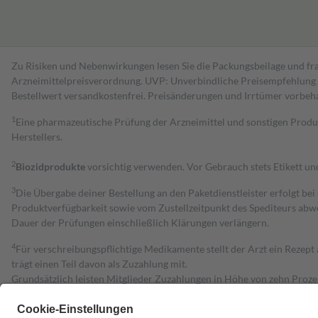
Zu Risiken und Nebenwirkungen lesen Sie die Packungsbeilage und fra
Arzneimittelpreisverordnung. UVP: Unverbindliche Preisempfehlung de
Bestell­wert versand­kosten­frei. Preisänderungen und Irrtümer vorbeh
1
Eine pharmazeutische Prüfung der Arzneimittel und sonstigen Pro
Herstellers.
2
Biozidprodukte
vorsichtig verwenden. Vor Gebrauch stets Etikett u
3
Die Übergabe deiner Bestellung an den Paketdienstleister erfolgt bei
Produktverfügbarkeit sowie vom Zustellzeitpunkt des Spediteurs abwe
Dauer der Prüfungen einschließlich Klärungen verlängern.
4
Für verschreibungspflichtige Medikamente stellt der Arzt ein Rezept 
trägt einen Teil davon als Zuzahlung mit.
Grundsätzlich leisten Mitglieder Zuzahlungen in Höhe von zehn Proz
zu entrichten.
Diese Regeln gelten grundsätzlich auch für Online-Apotheken.