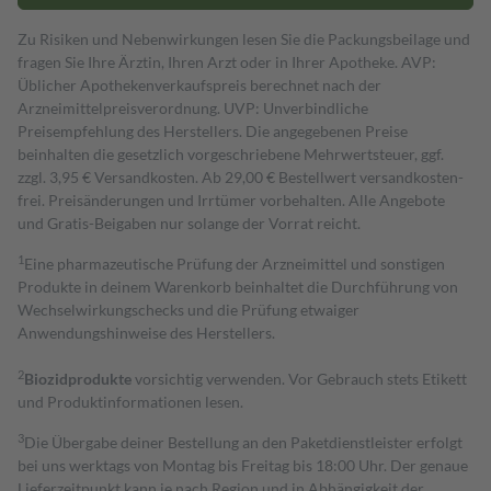
Zu Risiken und Nebenwirkungen lesen Sie die Packungsbeilage und
fragen Sie Ihre Ärztin, Ihren Arzt oder in Ihrer Apotheke. AVP:
Üblicher Apothekenverkaufspreis berechnet nach der
Arzneimittelpreisverordnung. UVP: Unverbindliche
Preisempfehlung des Herstellers. Die angegebenen Preise
beinhalten die gesetzlich vorgeschriebene Mehrwertsteuer, ggf.
zzgl. 3,95 € Versandkosten. Ab 29,00 € Bestell­wert versand­kosten­
frei. Preisänderungen und Irrtümer vorbehalten. Alle Angebote
und Gratis-Beigaben nur solange der Vorrat reicht.
1
Eine pharmazeutische Prüfung der Arzneimittel und sonstigen
Produkte in deinem Warenkorb beinhaltet die Durchführung von
Wechselwirkungschecks und die Prüfung etwaiger
Anwendungshinweise des Herstellers.
2
Biozidprodukte
vorsichtig verwenden. Vor Gebrauch stets Etikett
und Produktinformationen lesen.
3
Die Übergabe deiner Bestellung an den Paketdienstleister erfolgt
bei uns werktags von Montag bis Freitag bis 18:00 Uhr. Der genaue
Lieferzeitpunkt kann je nach Region und in Abhängigkeit der