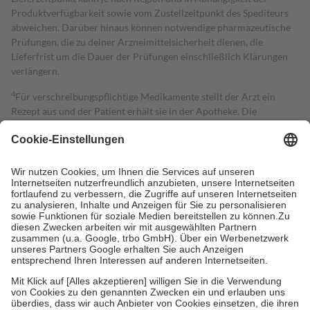
Produktverfügbarkeit sowie vom Zustellzeitpunkt des Spediteurs
abweichen. Darüber hinaus können notwendige pharmazeutische
Prüfungen, die zu deiner Arzneimittelsicherheit dienen, die
Lieferfrist um die Dauer der Prüfungen einschließlich Klärungen
verlängern.
4
Für verschreibungspflichtige Medikamente stellt der Arzt ein
Rezept aus und der Patient erhält sie in der Apotheke. Die
gesetzliche Krankenversicherung übernimmt in der Regel die
Kosten dafür, der Versicherte trägt einen Teil davon als Zuzahlung
mit.
Grundsätzlich leisten Mitglieder Zuzahlungen in Höhe von zehn
Prozent des Abgabepreises,
mindestens
jedoch
fünf Euro
und
höchstens zehn Euro.
Es sind jedoch nie mehr als die tatsächlichen
Kosten der Leistung zu entrichten.
Diese Regeln gelten grundsätzlich auch für Online-Apotheken.
Bei Heilmitteln und häuslicher Krankenpflege beträgt die
Zuzahlung zehn Prozent der Kosten sowie zehn Euro je
Verordnung.
Um das Engagement der Versicherten für ihre eigene Gesundheit zu
stärken und die besondere Stellung der Familie zu unterstützen,