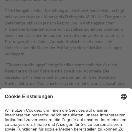
3
Die Übergabe deiner Bestellung an den Paketdienstleister erfolgt
bei uns werktags von Montag bis Freitag bis 18:00 Uhr. Der genaue
Lieferzeitpunkt kann je nach Region und in Abhängigkeit der
Produktverfügbarkeit sowie vom Zustellzeitpunkt des Spediteurs
abweichen. Darüber hinaus können notwendige pharmazeutische
Prüfungen, die zu deiner Arzneimittelsicherheit dienen, die
Lieferfrist um die Dauer der Prüfungen einschließlich Klärungen
verlängern.
4
Für verschreibungspflichtige Medikamente stellt der Arzt ein
Rezept aus und der Patient erhält sie in der Apotheke. Die
gesetzliche Krankenversicherung übernimmt in der Regel die
Kosten dafür, der Versicherte trägt einen Teil davon als Zuzahlung
mit.
Grundsätzlich leisten Mitglieder Zuzahlungen in Höhe von zehn
Prozent des Abgabepreises,
mindestens
jedoch
fünf Euro
und
höchstens zehn Euro.
Es sind jedoch nie mehr als die tatsächlichen
Kosten der Leistung zu entrichten.
Diese Regeln gelten grundsätzlich auch für Online-Apotheken.
Bei Heilmitteln und häuslicher Krankenpflege beträgt die