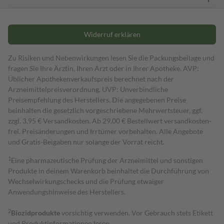
Widerruf erklären
Zu Risiken und Nebenwirkungen lesen Sie die Packungsbeilage und
fragen Sie Ihre Ärztin, Ihren Arzt oder in Ihrer Apotheke. AVP:
Üblicher Apothekenverkaufspreis berechnet nach der
Arzneimittelpreisverordnung. UVP: Unverbindliche
Preisempfehlung des Herstellers. Die angegebenen Preise
beinhalten die gesetzlich vorgeschriebene Mehrwertsteuer, ggf.
zzgl. 3,95 € Versandkosten. Ab 29,00 € Bestell­wert versand­kosten­
frei. Preisänderungen und Irrtümer vorbehalten. Alle Angebote
und Gratis-Beigaben nur solange der Vorrat reicht.
1
Eine pharmazeutische Prüfung der Arzneimittel und sonstigen
Produkte in deinem Warenkorb beinhaltet die Durchführung von
Wechselwirkungschecks und die Prüfung etwaiger
Anwendungshinweise des Herstellers.
2
Biozidprodukte
vorsichtig verwenden. Vor Gebrauch stets Etikett
und Produktinformationen lesen.