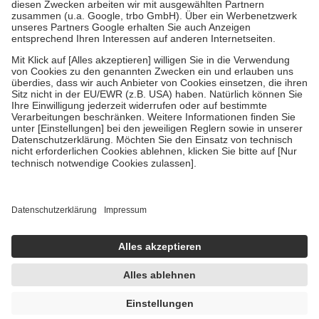
Zuzahlung zehn Prozent der Kosten sowie zehn Euro je
Verordnung.
Um das Engagement der Versicherten für ihre eigene Gesundheit zu
stärken und die besondere Stellung der Familie zu unterstützen,
fallen
keine Zuzahlungen
an bei:
• Kindern und Jugendlichen bis zum vollendeten 18. Lebensjahr
mit Ausnahme der Fahrkosten
• Untersuchungen zur Vorsorge und Früherkennung, die von der
GKV getragen werden
• empfohlenen Schutzimpfungen
• Harn- und Blutteststreifen
Wir nutzen Trusted Shops als unabhängigen Dienstleister für die
Einholung von Bewertungen. Trusted Shops hat Maßnahmen
getroffen, um sicherzustellen, dass es sich um echte Bewertungen
handelt. Mehr Informationen findest du hier:
https://help.etrusted.com/hc/de/articles/4419944605341
Einige Bilder und Inhalte wurden unter Zuhilfenahme künstlicher
Intelligenz erstellt.
UVP:
32,90 €