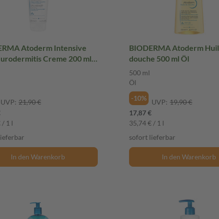
RMA Atoderm Intensive
BIODERMA Atoderm Huil
eurodermitis Creme 200 ml
douche 500 ml Öl
m
500 ml
Öl
-10%
UVP:
21,90 €
UVP:
19,90 €
€
17,87 €
/ 1 l
35,74 € / 1 l
lieferbar
sofort lieferbar
In den Warenkorb
In den Warenkorb