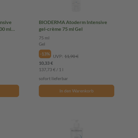
nsive
BIODERMA Atoderm Intensive
00 ml
gel-crème 75 ml Gel
75 ml
Gel
-13%
UVP:
11,90 €
10,33 €
137,73 € / 1 l
sofort lieferbar
In den Warenkorb