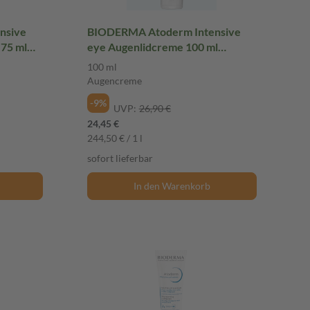
nsive
BIODERMA Atoderm Intensive
 75 ml
eye Augenlidcreme 100 ml
Augencreme
100 ml
Augencreme
-9%
UVP:
26,90 €
24,45 €
244,50 € / 1 l
sofort lieferbar
In den Warenkorb