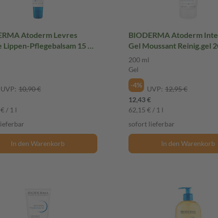
RMA Atoderm Levres
BIODERMA Atoderm Inte
 Lippen-Pflegebalsam 15 ml
Gel Moussant Reinig.gel 2
m
Gel
200 ml
Gel
-4%
UVP:
10,90 €
UVP:
12,95 €
12,43 €
€ / 1 l
62,15 € / 1 l
lieferbar
sofort lieferbar
In den Warenkorb
In den Warenkorb