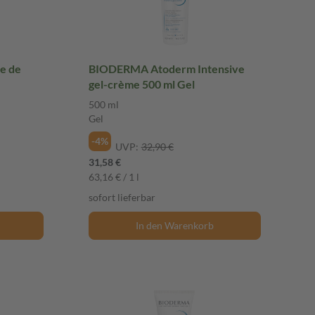
e de
BIODERMA Atoderm Intensive
gel-crème 500 ml Gel
500 ml
Gel
-4%
UVP:
32,90 €
31,58 €
63,16 € / 1 l
sofort lieferbar
In den Warenkorb