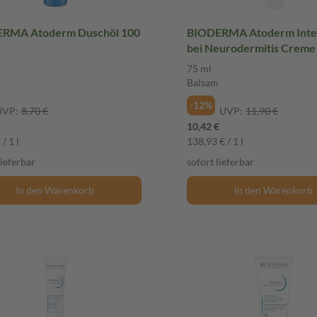
RMA Atoderm Duschöl 100
BIODERMA Atoderm Inte
bei Neurodermitis Creme
Balsam
75 ml
Balsam
-12%
UVP:
8,70 €
UVP:
11,90 €
10,42 €
/ 1 l
138,93 € / 1 l
lieferbar
sofort lieferbar
In den Warenkorb
In den Warenkorb