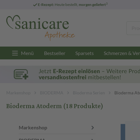
3
E-Rezept:
Heute bestellt,
morgen geliefert
Menü
Bestseller
Sparsets
Schmerzen & Ver
Markenshop
BIODERMA
Bioderma Serien
Bioderma A
Bioderma Atoderm
(18 Produkte)
Markenshop