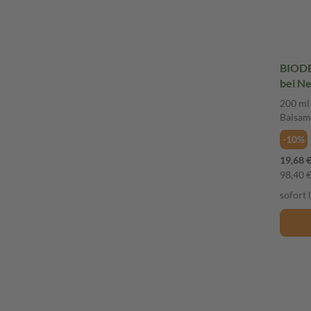
BIODE
bei N
Balsa
200 ml
Balsam
-10%
19,68 
98,40 € 
sofort 