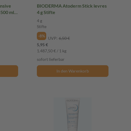
nsive
BIODERMA Atoderm Stick levres
 500 ml
4 g Stifte
4 g
Stifte
-8%
UVP:
6,50 €
5,95 €
1.487,50 € / 1 kg
sofort lieferbar
In den Warenkorb