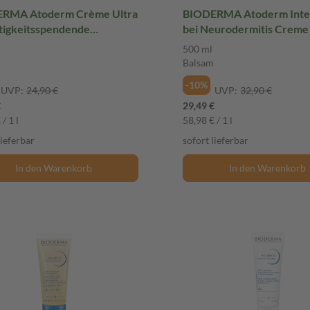
RMA Atoderm Crème Ultra
BIODERMA Atoderm Inte
tigkeitsspendende
bei Neurodermitis Creme
Körpercreme 500 ml Creme
Balsam
500 ml
Balsam
-10%
UVP:
24,90 €
UVP:
32,90 €
€
29,49 €
/ 1 l
58,98 € / 1 l
lieferbar
sofort lieferbar
In den Warenkorb
In den Warenkorb