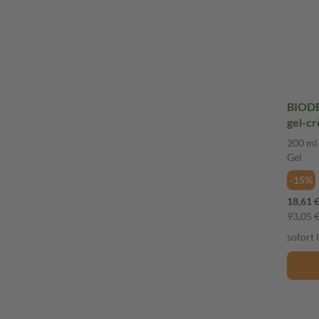
BIODE
200 ml
Gel
-15%
18,61 
93,05 € 
sofort 