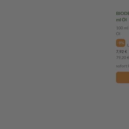
BIODE
ml Öl
100 ml
Öl
-9%
7,92 €
79,20 € 
sofort 