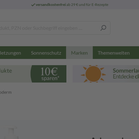
versandkostenfrei
ab 29 € und für E-Rezepte
letzungen
Sonnenschutz
Themenwelten
Marken
toderm