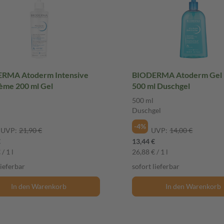
RMA Atoderm Intensive
BIODERMA Atoderm Gel
gel-crème 200 ml Gel
500 ml Duschgel
500 ml
Duschgel
-4%
UVP:
21,90 €
UVP:
14,00 €
€
13,44 €
/ 1 l
26,88 € / 1 l
lieferbar
sofort lieferbar
In den Warenkorb
In den Warenkorb