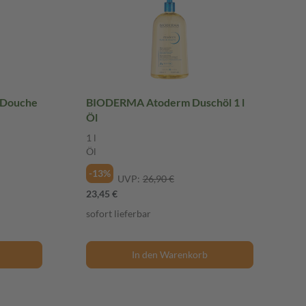
 Douche
BIODERMA Atoderm Duschöl 1 l
Öl
1 l
Öl
-13%
UVP:
26,90 €
23,45 €
sofort lieferbar
In den Warenkorb