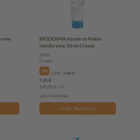
reme
BIODERMA Atoderm Mains
Handcreme 50 ml Creme
50 ml
Creme
-8%
UVP:
7,90 €
7,25 €
145,00 € / 1 l
sofort lieferbar
In den Warenkorb