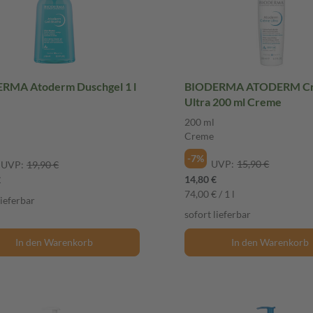
RMA Atoderm Duschgel 1 l
BIODERMA ATODERM C
Ultra 200 ml Creme
200 ml
Creme
-7%
UVP:
15,90 €
UVP:
19,90 €
14,80 €
€
74,00 € / 1 l
lieferbar
sofort lieferbar
In den Warenkorb
In den Warenkorb