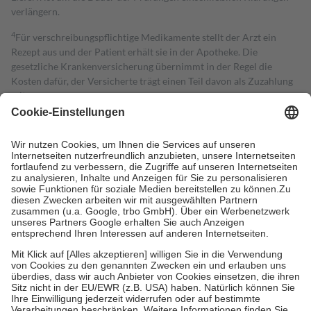
verlängern.
4
Für verschreibungspflichtige Medikamente stellt der Arzt ein
Rezept aus und der Patient erhält sie in der Apotheke. Die
gesetzliche Krankenversicherung übernimmt in der Regel die
Kosten dafür, der Versicherte trägt einen Teil davon als Zuzahlung
mit.
Grundsätzlich leisten Mitglieder Zuzahlungen in Höhe von zehn
Prozent des Abgabepreises,
mindestens
jedoch
fünf Euro
und
höchstens zehn Euro.
Es sind jedoch nie mehr als die tatsächlichen
Kosten der Leistung zu entrichten.
Diese Regeln gelten grundsätzlich auch für Online-Apotheken.
Bei Heilmitteln und häuslicher Krankenpflege beträgt die
Zuzahlung zehn Prozent der Kosten sowie zehn Euro je
Verordnung.
Um das Engagement der Versicherten für ihre eigene Gesundheit zu
stärken und die besondere Stellung der Familie zu unterstützen,
fallen
keine Zuzahlungen
an bei:
• Kindern und Jugendlichen bis zum vollendeten 18. Lebensjahr
mit Ausnahme der Fahrkosten
• Untersuchungen zur Vorsorge und Früherkennung, die von der