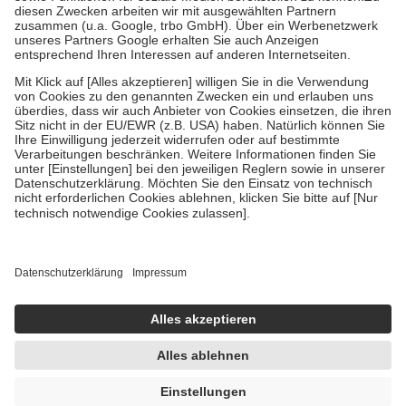
Zuzahlung zehn Prozent der Kosten sowie zehn Euro je
Verordnung.
Um das Engagement der Versicherten für ihre eigene Gesundheit zu
stärken und die besondere Stellung der Familie zu unterstützen,
fallen
keine Zuzahlungen
an bei:
• Kindern und Jugendlichen bis zum vollendeten 18. Lebensjahr
mit Ausnahme der Fahrkosten
• Untersuchungen zur Vorsorge und Früherkennung, die von der
GKV getragen werden
• empfohlenen Schutzimpfungen
• Harn- und Blutteststreifen
Wir nutzen Trusted Shops als unabhängigen Dienstleister für die
Einholung von Bewertungen. Trusted Shops hat Maßnahmen
getroffen, um sicherzustellen, dass es sich um echte Bewertungen
handelt. Mehr Informationen findest du hier:
https://help.etrusted.com/hc/de/articles/4419944605341
Einige Bilder und Inhalte wurden unter Zuhilfenahme künstlicher
Intelligenz erstellt.
UVP:
20,90 €