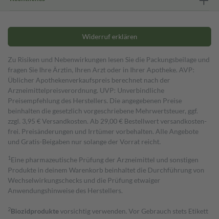
Widerruf erklären
Zu Risiken und Nebenwirkungen lesen Sie die Packungsbeilage und
fragen Sie Ihre Ärztin, Ihren Arzt oder in Ihrer Apotheke. AVP:
Üblicher Apothekenverkaufspreis berechnet nach der
Arzneimittelpreisverordnung. UVP: Unverbindliche
Preisempfehlung des Herstellers. Die angegebenen Preise
beinhalten die gesetzlich vorgeschriebene Mehrwertsteuer, ggf.
zzgl. 3,95 € Versandkosten. Ab 29,00 € Bestell­wert versand­kosten­
frei. Preisänderungen und Irrtümer vorbehalten. Alle Angebote
und Gratis-Beigaben nur solange der Vorrat reicht.
1
Eine pharmazeutische Prüfung der Arzneimittel und sonstigen
Produkte in deinem Warenkorb beinhaltet die Durchführung von
Wechselwirkungschecks und die Prüfung etwaiger
Anwendungshinweise des Herstellers.
2
Biozidprodukte
vorsichtig verwenden. Vor Gebrauch stets Etikett