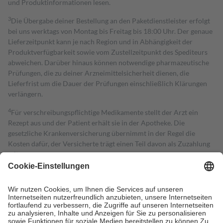
und Produktinformationen lesen.
3
Die Übergabe deiner Bestellung an den Paketdienstleister erfolgt
bei uns werktags von Montag bis Freitag bis 18:00 Uhr. Der genaue
Lieferzeitpunkt kann je nach Region und in Abhängigkeit der
Produktverfügbarkeit sowie vom Zustellzeitpunkt des Spediteurs
abweichen. Darüber hinaus können notwendige pharmazeutische
Prüfungen, die zu deiner Arzneimittelsicherheit dienen, die
Lieferfrist um die Dauer der Prüfungen einschließlich Klärungen
verlängern.
4
Für verschreibungspflichtige Medikamente stellt der Arzt ein
Rezept aus und der Patient erhält sie in der Apotheke. Die
gesetzliche Krankenversicherung übernimmt in der Regel die
Kosten dafür, der Versicherte trägt einen Teil davon als Zuzahlung
mit.
Grundsätzlich leisten Mitglieder Zuzahlungen in Höhe von zehn
Prozent des Abgabepreises,
mindestens
jedoch
fünf Euro
und
höchstens zehn Euro.
Es sind jedoch nie mehr als die tatsächlichen
Kosten der Leistung zu entrichten.
Diese Regeln gelten grundsätzlich auch für Online-Apotheken.
Bei Heilmitteln und häuslicher Krankenpflege beträgt die