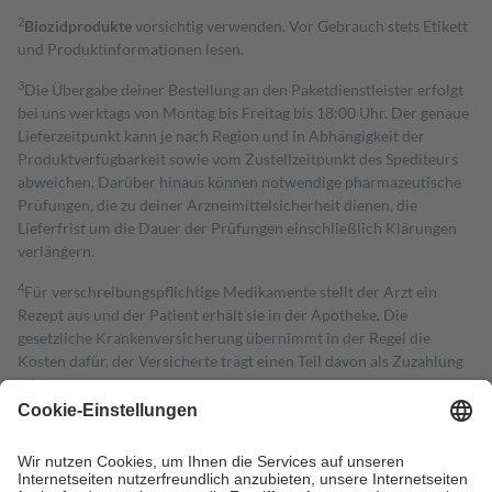
2
Biozidprodukte
vorsichtig verwenden. Vor Gebrauch stets Etikett
und Produktinformationen lesen.
3
Die Übergabe deiner Bestellung an den Paketdienstleister erfolgt
bei uns werktags von Montag bis Freitag bis 18:00 Uhr. Der genaue
Lieferzeitpunkt kann je nach Region und in Abhängigkeit der
Produktverfügbarkeit sowie vom Zustellzeitpunkt des Spediteurs
abweichen. Darüber hinaus können notwendige pharmazeutische
Prüfungen, die zu deiner Arzneimittelsicherheit dienen, die
Lieferfrist um die Dauer der Prüfungen einschließlich Klärungen
verlängern.
4
Für verschreibungspflichtige Medikamente stellt der Arzt ein
Rezept aus und der Patient erhält sie in der Apotheke. Die
gesetzliche Krankenversicherung übernimmt in der Regel die
Kosten dafür, der Versicherte trägt einen Teil davon als Zuzahlung
mit.
Grundsätzlich leisten Mitglieder Zuzahlungen in Höhe von zehn
Prozent des Abgabepreises,
mindestens
jedoch
fünf Euro
und
höchstens zehn Euro.
Es sind jedoch nie mehr als die tatsächlichen
Kosten der Leistung zu entrichten.