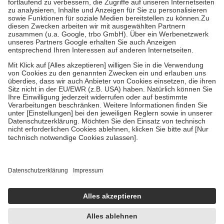
Diese Regeln gelten grundsätzlich auch für Online-Apotheken.
Bei Heilmitteln und häuslicher Krankenpflege beträgt die
Zuzahlung zehn Prozent der Kosten sowie zehn Euro je
Verordnung.
Um das Engagement der Versicherten für ihre eigene Gesundheit zu
stärken und die besondere Stellung der Familie zu unterstützen,
fallen
keine Zuzahlungen
an bei:
• Kindern und Jugendlichen bis zum vollendeten 18. Lebensjahr
mit Ausnahme der Fahrkosten
• Untersuchungen zur Vorsorge und Früherkennung, die von der
GKV getragen werden
• empfohlenen Schutzimpfungen
• Harn- und Blutteststreifen
Wir nutzen Trusted Shops als unabhängigen Dienstleister für die
Einholung von Bewertungen. Trusted Shops hat Maßnahmen
getroffen, um sicherzustellen, dass es sich um echte Bewertungen
handelt. Mehr Informationen findest du hier:
https://help.etrusted.com/hc/de/articles/4419944605341
Einige Bilder und Inhalte wurden unter Zuhilfenahme künstlicher
Intelligenz erstellt.