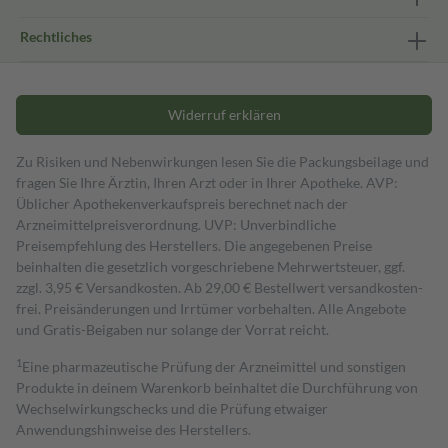
Rechtliches
Widerruf erklären
Zu Risiken und Nebenwirkungen lesen Sie die Packungsbeilage und
fragen Sie Ihre Ärztin, Ihren Arzt oder in Ihrer Apotheke. AVP:
Üblicher Apothekenverkaufspreis berechnet nach der
Arzneimittelpreisverordnung. UVP: Unverbindliche
Preisempfehlung des Herstellers. Die angegebenen Preise
beinhalten die gesetzlich vorgeschriebene Mehrwertsteuer, ggf.
zzgl. 3,95 € Versandkosten. Ab 29,00 € Bestell­wert versand­kosten­
frei. Preisänderungen und Irrtümer vorbehalten. Alle Angebote
und Gratis-Beigaben nur solange der Vorrat reicht.
1
Eine pharmazeutische Prüfung der Arzneimittel und sonstigen
Produkte in deinem Warenkorb beinhaltet die Durchführung von
Wechselwirkungschecks und die Prüfung etwaiger
Anwendungshinweise des Herstellers.