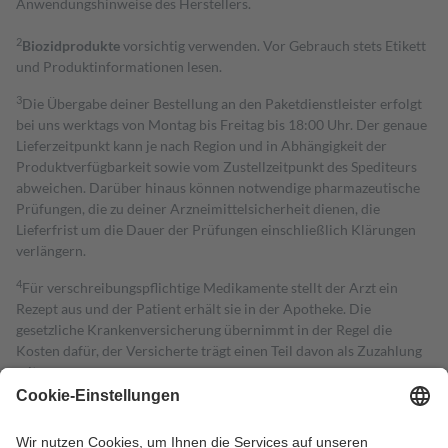
Anwendungshinweise des Herstellers.
2
Biozidprodukte
vorsichtig verwenden. Vor Gebrauch stets Etikett
und Produktinformationen lesen.
3
Die Übergabe deiner Bestellung an den Paketdienstleister erfolgt
bei uns werktags von Montag bis Freitag bis 18:00 Uhr. Der genaue
Lieferzeitpunkt kann je nach Region und in Abhängigkeit der
Produktverfügbarkeit sowie vom Zustellzeitpunkt des Spediteurs
abweichen. Darüber hinaus können notwendige pharmazeutische
Prüfungen, die zu deiner Arzneimittelsicherheit dienen, die
Lieferfrist um die Dauer der Prüfungen einschließlich Klärungen
verlängern.
4
Für verschreibungspflichtige Medikamente stellt der Arzt ein
Rezept aus und der Patient erhält sie in der Apotheke. Die
gesetzliche Krankenversicherung übernimmt in der Regel die
Kosten dafür, der Versicherte trägt einen Teil davon als Zuzahlung
mit.
Grundsätzlich leisten Mitglieder Zuzahlungen in Höhe von zehn
Prozent des Abgabepreises,
mindestens
jedoch
fünf Euro
und
höchstens zehn Euro.
Es sind jedoch nie mehr als die tatsächlichen