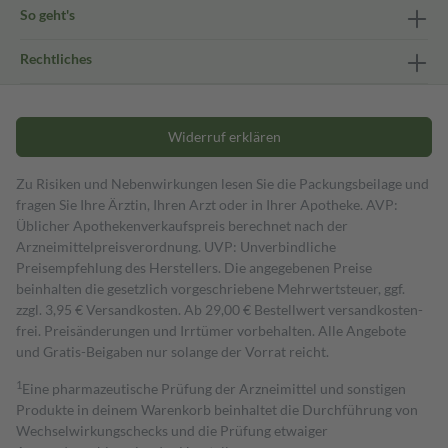
So geht's
Rechtliches
Widerruf erklären
Zu Risiken und Nebenwirkungen lesen Sie die Packungsbeilage und
fragen Sie Ihre Ärztin, Ihren Arzt oder in Ihrer Apotheke. AVP:
Üblicher Apothekenverkaufspreis berechnet nach der
Arzneimittelpreisverordnung. UVP: Unverbindliche
Preisempfehlung des Herstellers. Die angegebenen Preise
beinhalten die gesetzlich vorgeschriebene Mehrwertsteuer, ggf.
zzgl. 3,95 € Versandkosten. Ab 29,00 € Bestell­wert versand­kosten­
frei. Preisänderungen und Irrtümer vorbehalten. Alle Angebote
und Gratis-Beigaben nur solange der Vorrat reicht.
1
Eine pharmazeutische Prüfung der Arzneimittel und sonstigen
Produkte in deinem Warenkorb beinhaltet die Durchführung von
Wechselwirkungschecks und die Prüfung etwaiger