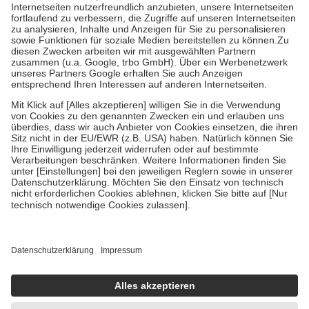
Kosten der Leistung zu entrichten.
Diese Regeln gelten grundsätzlich auch für Online-Apotheken.
Bei Heilmitteln und häuslicher Krankenpflege beträgt die
Zuzahlung zehn Prozent der Kosten sowie zehn Euro je
Verordnung.
Um das Engagement der Versicherten für ihre eigene Gesundheit zu
stärken und die besondere Stellung der Familie zu unterstützen,
fallen
keine Zuzahlungen
an bei:
• Kindern und Jugendlichen bis zum vollendeten 18. Lebensjahr
mit Ausnahme der Fahrkosten
• Untersuchungen zur Vorsorge und Früherkennung, die von der
GKV getragen werden
• empfohlenen Schutzimpfungen
• Harn- und Blutteststreifen
Wir nutzen Trusted Shops als unabhängigen Dienstleister für die
Einholung von Bewertungen. Trusted Shops hat Maßnahmen
getroffen, um sicherzustellen, dass es sich um echte Bewertungen
handelt. Mehr Informationen findest du hier:
https://help.etrusted.com/hc/de/articles/4419944605341
Einige Bilder und Inhalte wurden unter Zuhilfenahme künstlicher