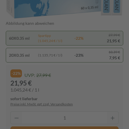
Abbildung kann abweichen
27,99 €
Spartipp
60X0.35 ml
-22%
21,95 €
(1.045,24 € / 1 l)
10,39 €
20X0.35 ml
-23%
(1.135,71 € / 1 l)
7,95 €
-22%
UVP:
27,99 €
21,95 €
1.045,24 € / 1 l
sofort lieferbar
Preise inkl. MwSt. ggf. zzgl. Versandkosten