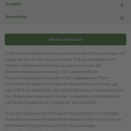
So geht's
Rechtliches
Widerruf erklären
Zu Risiken und Nebenwirkungen lesen Sie die Packungsbeilage und
fragen Sie Ihre Ärztin, Ihren Arzt oder in Ihrer Apotheke. AVP:
Üblicher Apothekenverkaufspreis berechnet nach der
Arzneimittelpreisverordnung. UVP: Unverbindliche
Preisempfehlung des Herstellers. Die angegebenen Preise
beinhalten die gesetzlich vorgeschriebene Mehrwertsteuer, ggf.
zzgl. 3,95 € Versandkosten. Ab 29,00 € Bestell­wert versand­kosten­
frei. Preisänderungen und Irrtümer vorbehalten. Alle Angebote
und Gratis-Beigaben nur solange der Vorrat reicht.
1
Eine pharmazeutische Prüfung der Arzneimittel und sonstigen
Produkte in deinem Warenkorb beinhaltet die Durchführung von
Wechselwirkungschecks und die Prüfung etwaiger