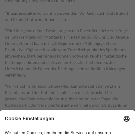
Anwendungshinweise des Herstellers.
2
Biozidprodukte
vorsichtig verwenden. Vor Gebrauch stets Etikett
und Produktinformationen lesen.
3
Die Übergabe deiner Bestellung an den Paketdienstleister erfolgt
bei uns werktags von Montag bis Freitag bis 18:00 Uhr. Der genaue
Lieferzeitpunkt kann je nach Region und in Abhängigkeit der
Produktverfügbarkeit sowie vom Zustellzeitpunkt des Spediteurs
abweichen. Darüber hinaus können notwendige pharmazeutische
Prüfungen, die zu deiner Arzneimittelsicherheit dienen, die
Lieferfrist um die Dauer der Prüfungen einschließlich Klärungen
verlängern.
4
Für verschreibungspflichtige Medikamente stellt der Arzt ein
Rezept aus und der Patient erhält sie in der Apotheke. Die
gesetzliche Krankenversicherung übernimmt in der Regel die
Kosten dafür, der Versicherte trägt einen Teil davon als Zuzahlung
mit.
Grundsätzlich leisten Mitglieder Zuzahlungen in Höhe von zehn
Prozent des Abgabepreises,
mindestens
jedoch
fünf Euro
und
höchstens zehn Euro.
Es sind jedoch nie mehr als die tatsächlichen