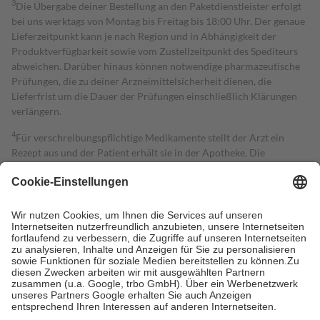
3
Die Übergabe deiner Bestellung an den Paketdienstleister erfolgt
bei uns werktags von Montag bis Freitag bis 18:00 Uhr. Der genaue
Lieferzeitpunkt kann je nach Region und in Abhängigkeit der
Produktverfügbarkeit sowie vom Zustellzeitpunkt des Spediteurs
abweichen. Darüber hinaus können notwendige pharmazeutische
Prüfungen, die zu deiner Arzneimittelsicherheit dienen, die
Lieferfrist um die Dauer der Prüfungen einschließlich Klärungen
verlängern.
4
Für verschreibungspflichtige Medikamente stellt der Arzt ein
Rezept aus und der Patient erhält sie in der Apotheke. Die
gesetzliche Krankenversicherung übernimmt in der Regel die
Kosten dafür, der Versicherte trägt einen Teil davon als Zuzahlung
mit.
Grundsätzlich leisten Mitglieder Zuzahlungen in Höhe von zehn
Prozent des Abgabepreises,
mindestens
jedoch
fünf Euro
und
höchstens zehn Euro.
Es sind jedoch nie mehr als die tatsächlichen
Kosten der Leistung zu entrichten.
Diese Regeln gelten grundsätzlich auch für Online-Apotheken.
Bei Heilmitteln und häuslicher Krankenpflege beträgt die
Zuzahlung zehn Prozent der Kosten sowie zehn Euro je
Verordnung.