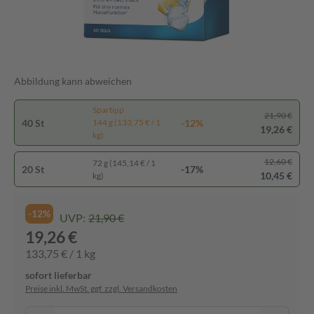
Abbildung kann abweichen
Spartipp
21,90 €
40 St
-12%
144 g (133,75 € / 1
19,26 €
kg)
12,60 €
72 g (145,14 € / 1
20 St
-17%
10,45 €
kg)
-12%
UVP:
21,90 €
19,26 €
133,75 € / 1 kg
sofort lieferbar
Preise inkl. MwSt. ggf. zzgl. Versandkosten