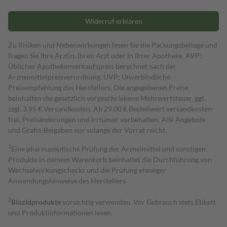
Widerruf erklären
Zu Risiken und Nebenwirkungen lesen Sie die Packungsbeilage und
fragen Sie Ihre Ärztin, Ihren Arzt oder in Ihrer Apotheke. AVP:
Üblicher Apothekenverkaufspreis berechnet nach der
Arzneimittelpreisverordnung. UVP: Unverbindliche
Preisempfehlung des Herstellers. Die angegebenen Preise
beinhalten die gesetzlich vorgeschriebene Mehrwertsteuer, ggf.
zzgl. 3,95 € Versandkosten. Ab 29,00 € Bestell­wert versand­kosten­
frei. Preisänderungen und Irrtümer vorbehalten. Alle Angebote
und Gratis-Beigaben nur solange der Vorrat reicht.
1
Eine pharmazeutische Prüfung der Arzneimittel und sonstigen
Produkte in deinem Warenkorb beinhaltet die Durchführung von
Wechselwirkungschecks und die Prüfung etwaiger
Anwendungshinweise des Herstellers.
2
Biozidprodukte
vorsichtig verwenden. Vor Gebrauch stets Etikett
und Produktinformationen lesen.