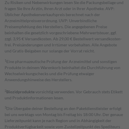
Zu Risiken und Nebenwirkungen lesen Sie die Packungsbeilage und
fragen Sie Ihre Ärztin, Ihren Arzt oder in Ihrer Apotheke. AVP:
Üblicher Apothekenverkaufspreis berechnet nach der
Arzneimittelpreisverordnung. UVP: Unverbindliche
Preisempfehlung des Herstellers. Die angegebenen Preise
beinhalten die gesetzlich vorgeschriebene Mehrwertsteuer, ggf.
zzgl. 3,95 € Versandkosten. Ab 29,00 € Bestell­wert versand­kosten­
frei. Preisänderungen und Irrtümer vorbehalten. Alle Angebote
und Gratis-Beigaben nur solange der Vorrat reicht.
1
Eine pharmazeutische Prüfung der Arzneimittel und sonstigen
Produkte in deinem Warenkorb beinhaltet die Durchführung von
Wechselwirkungschecks und die Prüfung etwaiger
Anwendungshinweise des Herstellers.
2
Biozidprodukte
vorsichtig verwenden. Vor Gebrauch stets Etikett
und Produktinformationen lesen.
3
Die Übergabe deiner Bestellung an den Paketdienstleister erfolgt
bei uns werktags von Montag bis Freitag bis 18:00 Uhr. Der genaue
Lieferzeitpunkt kann je nach Region und in Abhängigkeit der
Produktverfügbarkeit sowie vom Zustellzeitpunkt des Spediteurs