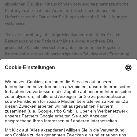
abweichen. Darüber hinaus können notwendige pharmazeutische
Prüfungen, die zu deiner Arzneimittelsicherheit dienen, die
Lieferfrist um die Dauer der Prüfungen einschließlich Klärungen
verlängern.
4
Für verschreibungspflichtige Medikamente stellt der Arzt ein
Rezept aus und der Patient erhält sie in der Apotheke. Die
gesetzliche Krankenversicherung übernimmt in der Regel die
Kosten dafür, der Versicherte trägt einen Teil davon als Zuzahlung
mit.
Grundsätzlich leisten Mitglieder Zuzahlungen in Höhe von zehn
Prozent des Abgabepreises,
mindestens
jedoch
fünf Euro
und
höchstens zehn Euro.
Es sind jedoch nie mehr als die tatsächlichen
Kosten der Leistung zu entrichten.
Diese Regeln gelten grundsätzlich auch für Online-Apotheken.
Bei Heilmitteln und häuslicher Krankenpflege beträgt die
Zuzahlung zehn Prozent der Kosten sowie zehn Euro je
Verordnung.
Um das Engagement der Versicherten für ihre eigene Gesundheit zu
stärken und die besondere Stellung der Familie zu unterstützen,
fallen
keine Zuzahlungen
an bei: