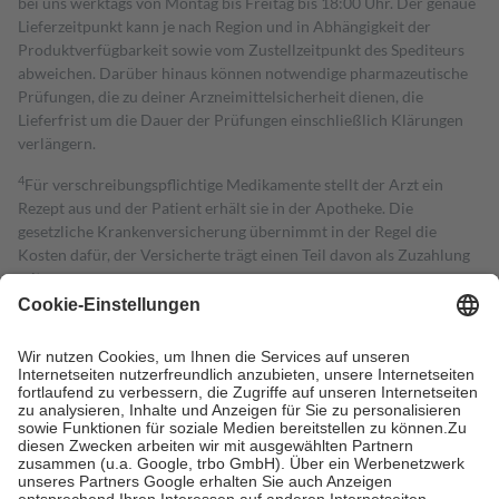
bei uns werktags von Montag bis Freitag bis 18:00 Uhr. Der genaue
Lieferzeitpunkt kann je nach Region und in Abhängigkeit der
Produktverfügbarkeit sowie vom Zustellzeitpunkt des Spediteurs
abweichen. Darüber hinaus können notwendige pharmazeutische
Prüfungen, die zu deiner Arzneimittelsicherheit dienen, die
Lieferfrist um die Dauer der Prüfungen einschließlich Klärungen
verlängern.
4
Für verschreibungspflichtige Medikamente stellt der Arzt ein
Rezept aus und der Patient erhält sie in der Apotheke. Die
gesetzliche Krankenversicherung übernimmt in der Regel die
Kosten dafür, der Versicherte trägt einen Teil davon als Zuzahlung
mit.
Grundsätzlich leisten Mitglieder Zuzahlungen in Höhe von zehn
Prozent des Abgabepreises,
mindestens
jedoch
fünf Euro
und
höchstens zehn Euro.
Es sind jedoch nie mehr als die tatsächlichen
Kosten der Leistung zu entrichten.
Diese Regeln gelten grundsätzlich auch für Online-Apotheken.
Bei Heilmitteln und häuslicher Krankenpflege beträgt die
Zuzahlung zehn Prozent der Kosten sowie zehn Euro je
Verordnung.
Um das Engagement der Versicherten für ihre eigene Gesundheit zu