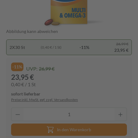
Abbildung kann abweichen
26,99 €
2X30 St
-11%
(0,40 € / 1 St)
23,95 €
-11%
UVP:
26,99 €
23,95 €
0,40 € / 1 St
sofort lieferbar
Preise inkl. MwSt. ggf. zzgl. Versandkosten
In den Warenkorb