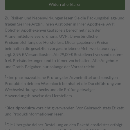
Widerruf erklären
Zu Risiken und Nebenwirkungen lesen Sie die Packungsbeilage und
fragen Sie Ihre Ärztin, Ihren Arzt oder in Ihrer Apotheke. AVP:
Üblicher Apothekenverkaufspreis berechnet nach der
Arzneimittelpreisverordnung. UVP: Unverbindliche
Preisempfehlung des Herstellers. Die angegebenen Preise
beinhalten die gesetzlich vorgeschriebene Mehrwertsteuer, ggf.
zzgl. 3,95 € Versandkosten. Ab 29,00 € Bestell­wert versand­kosten­
frei. Preisänderungen und Irrtümer vorbehalten. Alle Angebote
und Gratis-Beigaben nur solange der Vorrat reicht.
1
Eine pharmazeutische Prüfung der Arzneimittel und sonstigen
Produkte in deinem Warenkorb beinhaltet die Durchführung von
Wechselwirkungschecks und die Prüfung etwaiger
Anwendungshinweise des Herstellers.
2
Biozidprodukte
vorsichtig verwenden. Vor Gebrauch stets Etikett
und Produktinformationen lesen.
3
Die Übergabe deiner Bestellung an den Paketdienstleister erfolgt