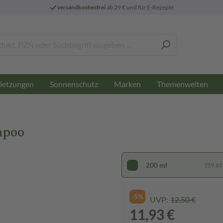
versandkostenfrei
ab 29 € und für E-Rezepte
letzungen
Sonnenschutz
Marken
Themenwelten
mpoo
200 ml
(59,65 €
-5%
UVP:
12,50 €
11,93 €