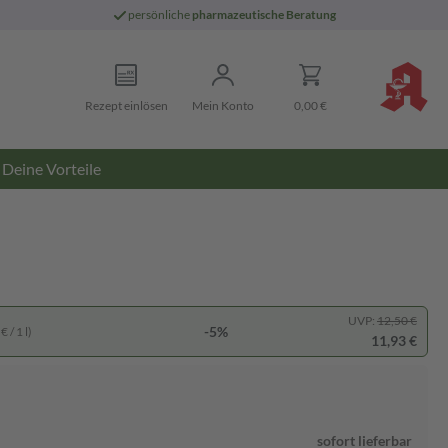
persönliche
pharmazeutische Beratung
Rezept einlösen
Mein Konto
0,00 €
Deine Vorteile
UVP:
12,50 €
-5%
 / 1 l)
11,93 €
sofort lieferbar