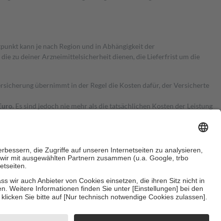
itpunkt kann je nach Region und in Abhängigkeit der
 zu deiner Arzneimittelsicherheit dienen, die Lieferfrist um die
ersicherung übernimmt in der Regel die Kosten dafür, der Versicherte
Euro.
Es sind jedoch nie mehr als die tatsächlichen Kosten der Leistung
e Zuzahlungen
an bei:
herzustellen, dass es sich um echte Bewertungen handelt. Mehr