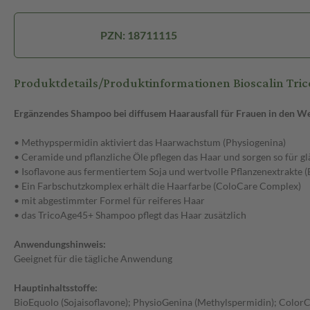
PZN: 18711115
Produktdetails/Produktinformationen Bioscalin Tri
Ergänzendes Shampoo bei diffusem Haarausfall für Frauen in den W
• Methypspermidin aktiviert das Haarwachstum (Physiogenina)
• Ceramide und pflanzliche Öle pflegen das Haar und sorgen so für g
• Isoflavone aus fermentiertem Soja und wertvolle Pflanzenextrakte
• Ein Farbschutzkomplex erhält die Haarfarbe (ColoCare Complex)
• mit abgestimmter Formel für reiferes Haar
• das TricoAge45+ Shampoo pflegt das Haar zusätzlich
Anwendungshinweis:
Geeignet für die tägliche Anwendung
Hauptinhaltsstoffe:
BioEquolo (Sojaisoflavone); PhysioGenina (Methylspermidin); Color