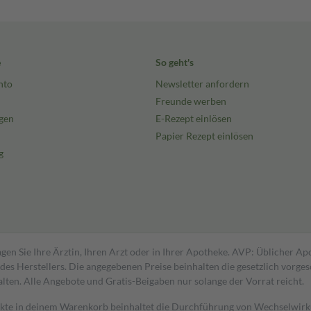
e
So geht's
nto
Newsletter anfordern
Freunde werben
gen
E-Rezept einlösen
Papier Rezept einlösen
g
gen Sie Ihre Ärztin, Ihren Arzt oder in Ihrer Apotheke. AVP: Üblicher A
s Herstellers. Die angegebenen Preise beinhalten die gesetzlich vorgesc
alten. Alle Angebote und Gratis-Beigaben nur solange der Vorrat reicht.
dukte in deinem Warenkorb beinhaltet die Durchführung von Wechselwir