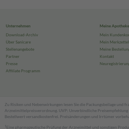
Unternehmen
Meine Apothek
Download-Archiv
Mein Kundenko
Über Sanicare
Mein Merkzettel
Stellenangebote
Meine Bestellun
Partner
Kontakt
Presse
Neuregistrierun
Affiliate Programm
Zu Risiken und Nebenwirkungen lesen Sie die Packungsbeilage und fra
Arzneimittelpreisverordnung. UVP: Unverbindliche Preisempfehlung de
Bestell­wert versand­kosten­frei. Preisänderungen und Irrtümer vorbeh
1
Eine pharmazeutische Prüfung der Arzneimittel und sonstigen Pro