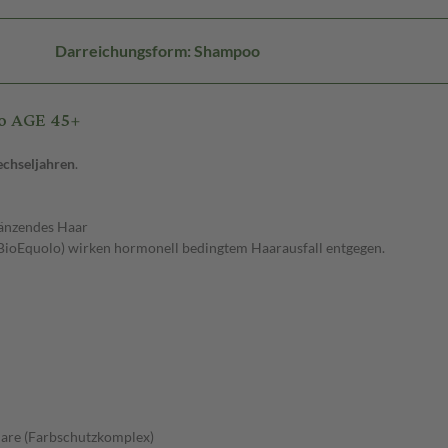
Darreichungsform: Shampoo
co AGE 45+
echseljahren
.
länzendes Haar
 (BioEquolo) wirken hormonell bedingtem Haarausfall entgegen.
Care (Farbschutzkomplex)