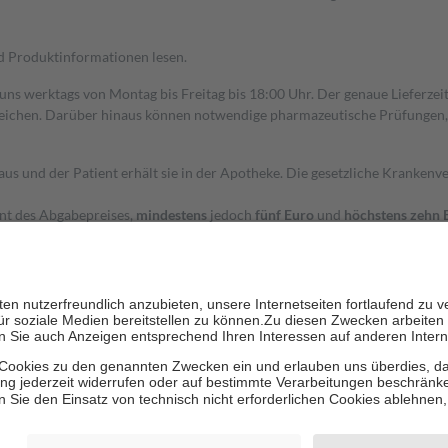
nd Produktinformationen lesen.
 uns werktags von Montag bis Freitag bis 18:00 Uhr. Der genaue Lieferze
ichen. Darüber hinaus können notwendige pharmazeutische Prüfungen, die
aus und der Patient erhält sie in der Apotheke. Die gesetzliche Krankenv
ent des Abgabepreises,
mindestens
jedoch
fünf Euro
und
höchstens zehn 
zehn Prozent der Kosten sowie zehn Euro je Verordnung.
rken und die besondere Stellung der Familie zu unterstützen, fallen
kein
 Ausnahme der Fahrkosten
 getragen werden
holung von Bewertungen. Trusted Shops hat Maßnahmen getroffen, um sic
cles/4419944605341