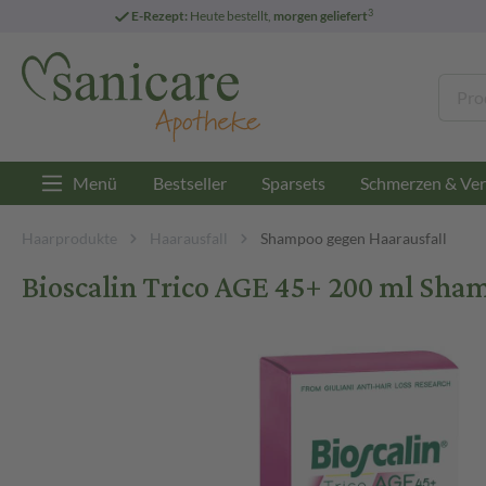
3
E-Rezept:
Heute bestellt,
morgen geliefert
Menü
Bestseller
Sparsets
Schmerzen & Ver
Haarprodukte
Haarausfall
Shampoo gegen Haarausfall
Bioscalin Trico AGE 45+ 200 ml Sha