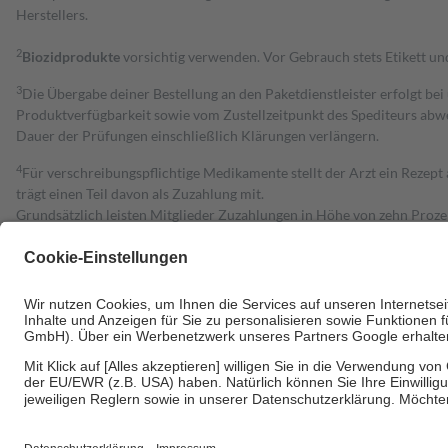
Herstellers.
2
Biozidprodukte
vorsichtig verwenden. Vor Gebrauch stets Etikett u
3
Die Übergabe deiner Bestellung an den Paketdienstleister erfolgt bei
Produktverfügbarkeit sowie vom Zustellzeitpunkt des Spediteurs abwe
Dauer der Prüfungen einschließlich Klärungen verlängern.
4
Für verschreibungspflichtige Medikamente stellt der Arzt ein Rezept 
trägt einen Teil davon als Zuzahlung mit.
Grundsätzlich leisten Mitglieder Zuzahlungen in Höhe von zehn Proz
zu entrichten.
Diese Regeln gelten grundsätzlich auch für Online-Apotheken.
Bei Heilmitteln und häuslicher Krankenpflege beträgt die Zuzahlung 
Um das Engagement der Versicherten für ihre eigene Gesundheit zu stä
• Kindern und Jugendlichen bis zum vollendeten 18. Lebensjahr mit
• Untersuchungen zur Vorsorge und Früherkennung, die von der GKV
• empfohlenen Schutzimpfungen
• Harn- und Blutteststreifen
Wir nutzen Trusted Shops als unabhängigen Dienstleister für die Ein
Informationen findest du hier: https://help.etrusted.com/hc/de/arti