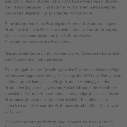
zzgl. 3,95 € Versandkosten. Ab 29,00 € Bestell­wert versand­kosten­
frei. Preisänderungen und Irrtümer vorbehalten. Alle Angebote
und Gratis-Beigaben nur solange der Vorrat reicht.
1
Eine pharmazeutische Prüfung der Arzneimittel und sonstigen
Produkte in deinem Warenkorb beinhaltet die Durchführung von
Wechselwirkungschecks und die Prüfung etwaiger
Anwendungshinweise des Herstellers.
2
Biozidprodukte
vorsichtig verwenden. Vor Gebrauch stets Etikett
und Produktinformationen lesen.
3
Die Übergabe deiner Bestellung an den Paketdienstleister erfolgt
bei uns werktags von Montag bis Freitag bis 18:00 Uhr. Der genaue
Lieferzeitpunkt kann je nach Region und in Abhängigkeit der
Produktverfügbarkeit sowie vom Zustellzeitpunkt des Spediteurs
abweichen. Darüber hinaus können notwendige pharmazeutische
Prüfungen, die zu deiner Arzneimittelsicherheit dienen, die
Lieferfrist um die Dauer der Prüfungen einschließlich Klärungen
verlängern.
4
Für verschreibungspflichtige Medikamente stellt der Arzt ein