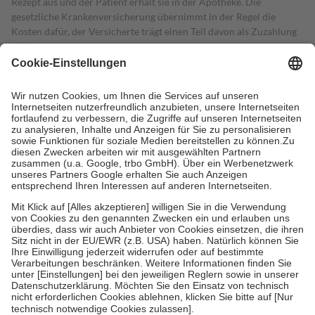
Rezept aus und der Patient erhält sie in der Apotheke. Die
gesetzliche Krankenversicherung übernimmt in der Regel die
Kosten dafür, der Versicherte trägt einen Teil davon als Zuzahlung
mit.
Grundsätzlich leisten Mitglieder Zuzahlungen in Höhe von zehn
Prozent des Abgabepreises,
mindestens
jedoch
fünf Euro
und
höchstens zehn Euro.
Es sind jedoch nie mehr als die tatsächlichen
Kosten der Leistung zu entrichten.
Diese Regeln gelten grundsätzlich auch für Online-Apotheken.
Bei Heilmitteln und häuslicher Krankenpflege beträgt die
Zuzahlung zehn Prozent der Kosten sowie zehn Euro je
Verordnung.
Um das Engagement der Versicherten für ihre eigene Gesundheit zu
stärken und die besondere Stellung der Familie zu unterstützen,
fallen
keine Zuzahlungen
an bei:
• Kindern und Jugendlichen bis zum vollendeten 18. Lebensjahr
mit Ausnahme der Fahrkosten
• Untersuchungen zur Vorsorge und Früherkennung, die von der
GKV getragen werden
• empfohlenen Schutzimpfungen
• Harn- und Blutteststreifen