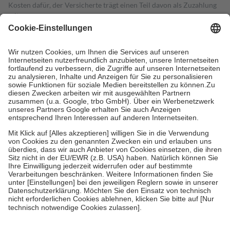
Kosten dafür, der Versicherte trägt einen Teil davon als Zuzahlung
mit.
Grundsätzlich leisten Mitglieder Zuzahlungen in Höhe von zehn
Prozent des Abgabepreises,
mindestens
jedoch
fünf Euro
und
höchstens zehn Euro.
Es sind jedoch nie mehr als die tatsächlichen
Kosten der Leistung zu entrichten.
Diese Regeln gelten grundsätzlich auch für Online-Apotheken.
Bei Heilmitteln und häuslicher Krankenpflege beträgt die
Zuzahlung zehn Prozent der Kosten sowie zehn Euro je
Verordnung.
Um das Engagement der Versicherten für ihre eigene Gesundheit zu
stärken und die besondere Stellung der Familie zu unterstützen,
fallen
keine Zuzahlungen
an bei:
• Kindern und Jugendlichen bis zum vollendeten 18. Lebensjahr
mit Ausnahme der Fahrkosten
• Untersuchungen zur Vorsorge und Früherkennung, die von der
GKV getragen werden
• empfohlenen Schutzimpfungen
• Harn- und Blutteststreifen
Wir nutzen Trusted Shops als unabhängigen Dienstleister für die
Einholung von Bewertungen. Trusted Shops hat Maßnahmen