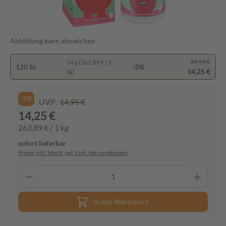
Abbildung kann abweichen
14,95 €
54 g (263,89 € / 1
120 St
-5%
14,25 €
kg)
-5%
UVP:
14,95 €
14,25 €
263,89 € / 1 kg
sofort lieferbar
Preise inkl. MwSt. ggf. zzgl. Versandkosten
In den Warenkorb