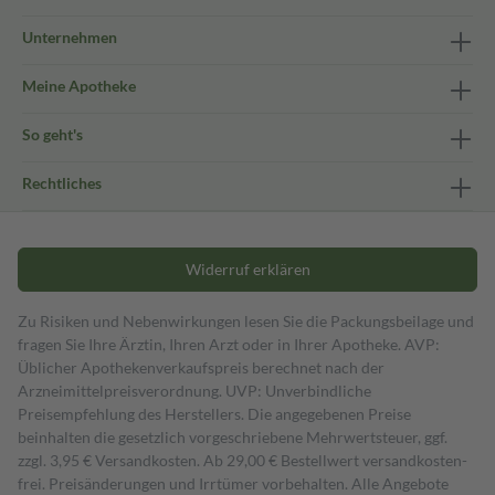
Unternehmen
Meine Apotheke
So geht's
Rechtliches
Widerruf erklären
Zu Risiken und Nebenwirkungen lesen Sie die Packungsbeilage und
fragen Sie Ihre Ärztin, Ihren Arzt oder in Ihrer Apotheke. AVP:
Üblicher Apothekenverkaufspreis berechnet nach der
Arzneimittelpreisverordnung. UVP: Unverbindliche
Preisempfehlung des Herstellers. Die angegebenen Preise
beinhalten die gesetzlich vorgeschriebene Mehrwertsteuer, ggf.
zzgl. 3,95 € Versandkosten. Ab 29,00 € Bestell­wert versand­kosten­
frei. Preisänderungen und Irrtümer vorbehalten. Alle Angebote