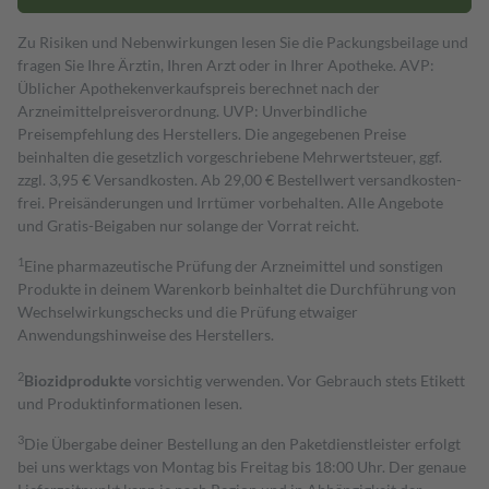
Zu Risiken und Nebenwirkungen lesen Sie die Packungsbeilage und
fragen Sie Ihre Ärztin, Ihren Arzt oder in Ihrer Apotheke. AVP:
Üblicher Apothekenverkaufspreis berechnet nach der
Arzneimittelpreisverordnung. UVP: Unverbindliche
Preisempfehlung des Herstellers. Die angegebenen Preise
beinhalten die gesetzlich vorgeschriebene Mehrwertsteuer, ggf.
zzgl. 3,95 € Versandkosten. Ab 29,00 € Bestell­wert versand­kosten­
frei. Preisänderungen und Irrtümer vorbehalten. Alle Angebote
und Gratis-Beigaben nur solange der Vorrat reicht.
1
Eine pharmazeutische Prüfung der Arzneimittel und sonstigen
Produkte in deinem Warenkorb beinhaltet die Durchführung von
Wechselwirkungschecks und die Prüfung etwaiger
Anwendungshinweise des Herstellers.
2
Biozidprodukte
vorsichtig verwenden. Vor Gebrauch stets Etikett
und Produktinformationen lesen.
3
Die Übergabe deiner Bestellung an den Paketdienstleister erfolgt
bei uns werktags von Montag bis Freitag bis 18:00 Uhr. Der genaue