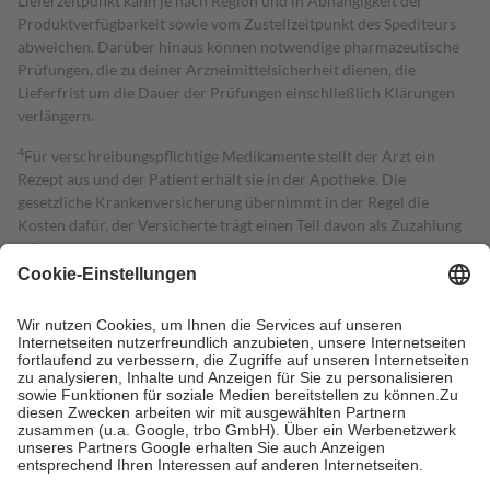
Lieferzeitpunkt kann je nach Region und in Abhängigkeit der
Produktverfügbarkeit sowie vom Zustellzeitpunkt des Spediteurs
abweichen. Darüber hinaus können notwendige pharmazeutische
Prüfungen, die zu deiner Arzneimittelsicherheit dienen, die
Lieferfrist um die Dauer der Prüfungen einschließlich Klärungen
verlängern.
4
Für verschreibungspflichtige Medikamente stellt der Arzt ein
Rezept aus und der Patient erhält sie in der Apotheke. Die
gesetzliche Krankenversicherung übernimmt in der Regel die
Kosten dafür, der Versicherte trägt einen Teil davon als Zuzahlung
mit.
Grundsätzlich leisten Mitglieder Zuzahlungen in Höhe von zehn
Prozent des Abgabepreises,
mindestens
jedoch
fünf Euro
und
höchstens zehn Euro.
Es sind jedoch nie mehr als die tatsächlichen
Kosten der Leistung zu entrichten.
Diese Regeln gelten grundsätzlich auch für Online-Apotheken.
Bei Heilmitteln und häuslicher Krankenpflege beträgt die
Zuzahlung zehn Prozent der Kosten sowie zehn Euro je
Verordnung.
Um das Engagement der Versicherten für ihre eigene Gesundheit zu
stärken und die besondere Stellung der Familie zu unterstützen,