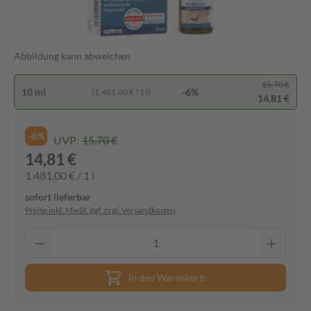
Abbildung kann abweichen
15,70 €
10 ml
-6%
(1.481,00 € / 1 l)
14,81 €
-6%
UVP:
15,70 €
14,81 €
1.481,00 € / 1 l
sofort lieferbar
Preise inkl. MwSt. ggf. zzgl. Versandkosten
In den Warenkorb