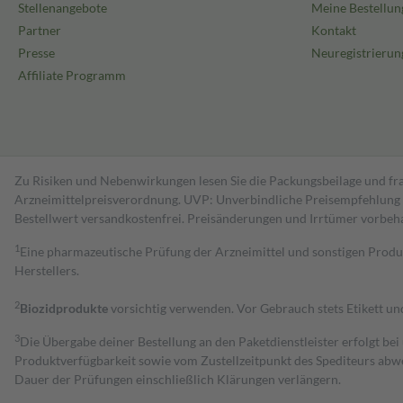
Stellenangebote
Meine Bestellun
Partner
Kontakt
Presse
Neuregistrierun
Affiliate Programm
Zu Risiken und Nebenwirkungen lesen Sie die Packungsbeilage und fra
Arzneimittelpreisverordnung. UVP: Unverbindliche Preisempfehlung de
Bestell­wert versand­kosten­frei. Preisänderungen und Irrtümer vorbeh
1
Eine pharmazeutische Prüfung der Arzneimittel und sonstigen Pro
Herstellers.
2
Biozidprodukte
vorsichtig verwenden. Vor Gebrauch stets Etikett u
3
Die Übergabe deiner Bestellung an den Paketdienstleister erfolgt bei
Produktverfügbarkeit sowie vom Zustellzeitpunkt des Spediteurs abwe
Dauer der Prüfungen einschließlich Klärungen verlängern.