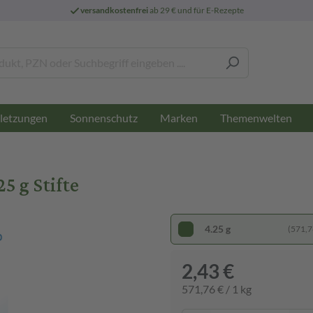
versandkostenfrei
ab 29 € und für E-Rezepte
letzungen
Sonnenschutz
Marken
Themenwelten
25 g Stifte
4.25 g
(571,76
2,43 €
571,76 € / 1 kg