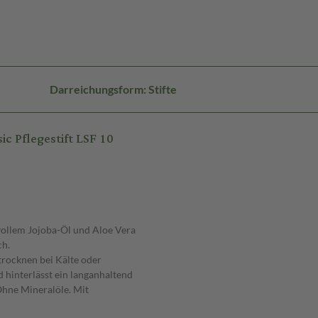
Darreichungsform: Stifte
c Pflegestift LSF 10
vollem Jojoba-Öl und Aloe Vera
ch.
rocknen bei Kälte oder
nd hinterlässt ein langanhaltend
Ohne Mineralöle. Mit