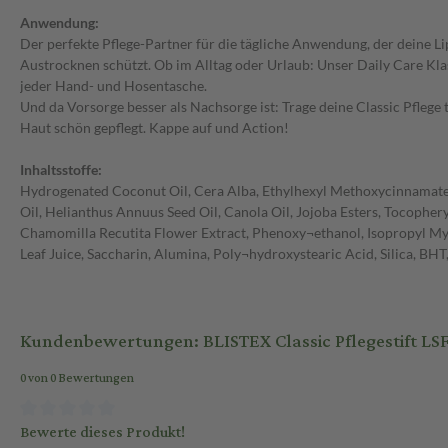
Anwendung:
Der perfekte Pflege-Partner für die tägliche Anwendung, der deine L
Austrocknen schützt. Ob im Alltag oder Urlaub: Unser Daily Care Klas
jeder Hand- und Hosentasche.
Und da Vorsorge besser als Nachsorge ist: Trage deine Classic Pflege tä
Haut schön gepflegt. Kappe auf und Action!
Inhaltsstoffe:
Hydrogenated Coconut Oil, Cera Alba, Ethylhexyl Methoxycinnamate
Oil, Helianthus Annuus Seed Oil, Canola Oil, Jojoba Esters, Tocopher
Chamomilla Recutita Flower Extract, Phenoxy¬ethanol, Isopropyl Myri
Leaf Juice, Saccharin, Alumina, Poly¬hydroxystearic Acid, Silica, BHT
Kundenbewertungen: BLISTEX Classic Pflegestift LSF 
0 von 0 Bewertungen
Bewerte dieses Produkt!