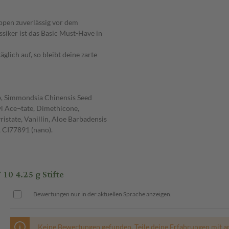
ippen zuverlässig vor dem
siker ist das Basic Must-Have in
glich auf, so bleibt deine zarte
, Simmondsia Chinensis Seed
yl Ace¬tate, Dimethicone,
state, Vanillin, Aloe Barbadensis
, CI77891 (nano).
10 4.25 g Stifte
Bewertungen nur in der aktuellen Sprache anzeigen.
Keine Bewertungen gefunden. Teile deine Erfahrungen mit a