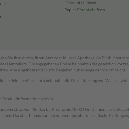
gen
E-Rezept einlösen
Papier Rezept einlösen
g
gen Sie Ihre Ärztin, Ihren Arzt oder in Ihrer Apotheke. AVP: Üblicher A
s Herstellers. Die angegebenen Preise beinhalten die gesetzlich vorgesc
alten. Alle Angebote und Gratis-Beigaben nur solange der Vorrat reicht.
dukte in deinem Warenkorb beinhaltet die Durchführung von Wechselwir
nd Produktinformationen lesen.
 uns werktags von Montag bis Freitag bis 18:00 Uhr. Der genaue Lieferze
ichen. Darüber hinaus können notwendige pharmazeutische Prüfungen, die