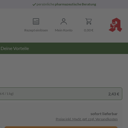
persönliche
pharmazeutische Beratung
Rezept einlösen
Mein Konto
0,00 €
Deine Vorteile
2,43 €
 € / 1 kg)
sofort lieferbar
Preise inkl. MwSt. ggf. zzgl. Versandkosten