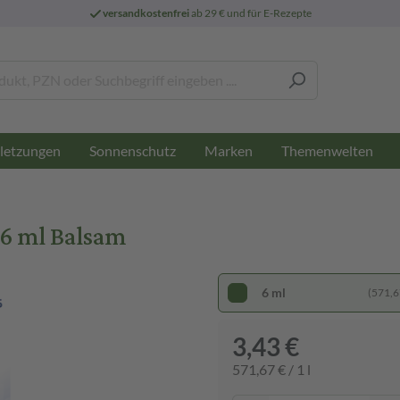
versandkostenfrei
ab 29 € und für E-Rezepte
letzungen
Sonnenschutz
Marken
Themenwelten
6 ml Balsam
6 ml
(571,67
3,43 €
571,67 € / 1 l