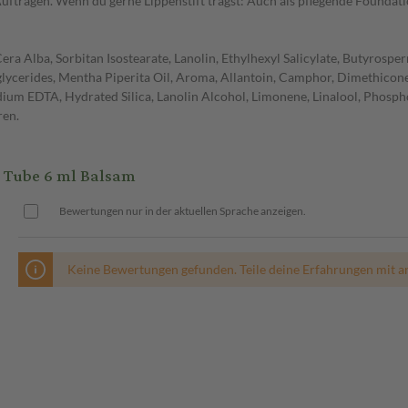
uftragen. Wenn du gerne Lippenstift trägst: Auch als pflegende Foundati
ra Alba, Sorbitan Isostearate, Lanolin, Ethylhexyl Salicylate, Butyrosperm
lycerides, Mentha Piperita Oil, Aroma, Allantoin, Camphor, Dimethicon
ium EDTA, Hydrated Silica, Lanolin Alcohol, Limonene, Linalool, Phosph
ren.
 Tube 6 ml Balsam
Bewertungen nur in der aktuellen Sprache anzeigen.
Keine Bewertungen gefunden. Teile deine Erfahrungen mit a