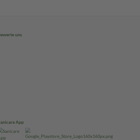
Bewerte uns
Sanicare App