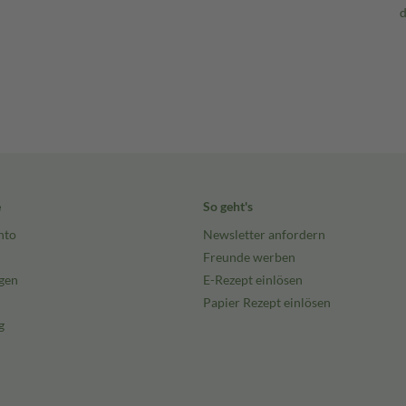
e
So geht's
nto
Newsletter anfordern
Freunde werben
gen
E-Rezept einlösen
Papier Rezept einlösen
g