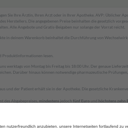
gen Sie Ihre Ärztin, Ihren Arzt oder in Ihrer Apotheke. AVP: Üblicher A
s Herstellers. Die angegebenen Preise beinhalten die gesetzlich vorgesc
alten. Alle Angebote und Gratis-Beigaben nur solange der Vorrat reicht.
dukte in deinem Warenkorb beinhaltet die Durchführung von Wechselwir
nd Produktinformationen lesen.
 uns werktags von Montag bis Freitag bis 18:00 Uhr. Der genaue Lieferze
ichen. Darüber hinaus können notwendige pharmazeutische Prüfungen, die
aus und der Patient erhält sie in der Apotheke. Die gesetzliche Krankenv
ent des Abgabepreises,
mindestens
jedoch
fünf Euro
und
höchstens zehn 
zehn Prozent der Kosten sowie zehn Euro je Verordnung.
rken und die besondere Stellung der Familie zu unterstützen, fallen
kein