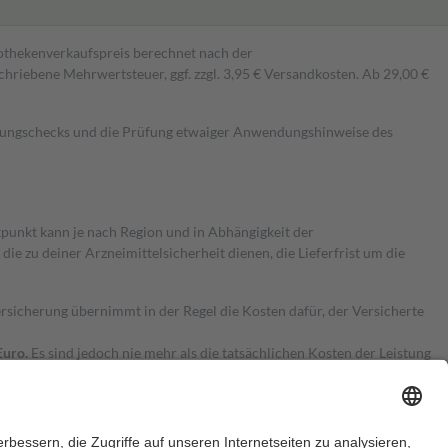
pothekenverkaufspreis berechnet nach der
hriebene Mehrwertsteuer, ggf. zzgl. 3,95 € Versandkosten. Ab 29,00 €
kungschecks und die Prüfung etwaiger Anwendungshinweise des
itpunkt kann je nach Region und in Abhängigkeit der
 zu deiner Arzneimittelsicherheit dienen, die Lieferfrist um die
ersicherung übernimmt in der Regel die Kosten dafür, der Versicherte
Euro.
Es sind jedoch nie mehr als die tatsächlichen Kosten der Leistung
e Zuzahlungen
an bei: