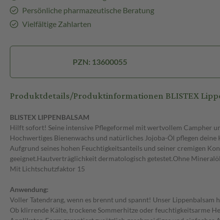
Persönliche pharmazeutische Beratung
Vielfältige Zahlarten
PZN: 13600055
Produktdetails/Produktinformationen BLISTEX Lipp
BLISTEX LIPPENBALSAM
Hilft sofort! Seine intensive Pflegeformel mit wertvollem Campher un
Hochwertiges Bienenwachs und natürliches Jojoba-Öl pflegen deine 
Aufgrund seines hohen Feuchtigkeitsanteils und seiner cremigen Konsi
geeignet.Hautverträglichkeit dermatologisch getestet.Ohne Mineralöl
Mit Lichtschutzfaktor 15
Anwendung:
Voller Tatendrang, wenn es brennt und spannt! Unser Lippenbalsam hi
Ob klirrende Kälte, trockene Sommerhitze oder feuchtigkeitsarme Hei