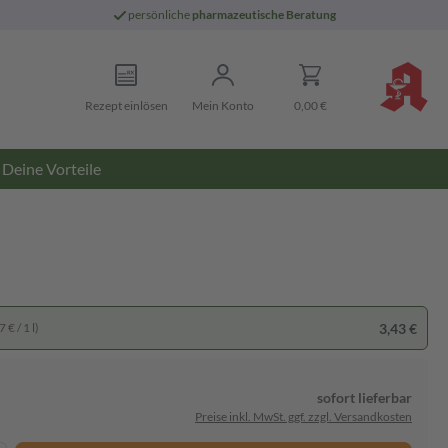
persönliche
pharmazeutische Beratung
Rezept einlösen
Mein Konto
0,00 €
Deine Vorteile
3,43 €
 € / 1 l)
sofort lieferbar
Preise inkl. MwSt. ggf. zzgl. Versandkosten