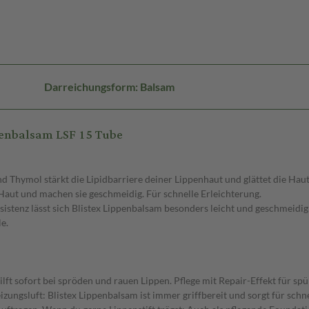
Darreichungsform: Balsam
enbalsam LSF 15 Tube
d Thymol stärkt die Lipidbarriere deiner Lippenhaut und glättet die Haut
Haut und machen sie geschmeidig. Für schnelle Erleichterung.
stenz lässt sich Blistex Lippenbalsam besonders leicht und geschmeidig 
e.
lft sofort bei spröden und rauen Lippen. Pflege mit Repair-Effekt für s
zungsluft: Blistex Lippenbalsam ist immer griffbereit und sorgt für schn