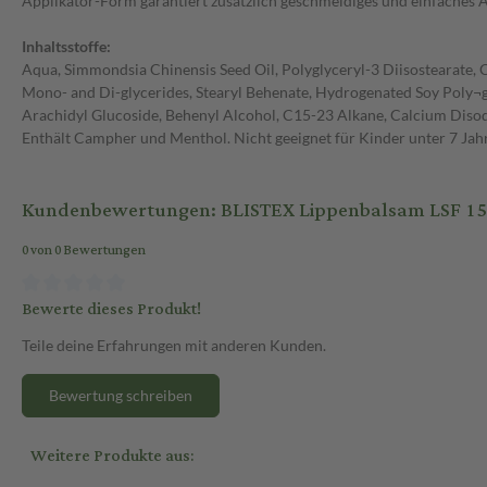
Applikator-Form garantiert zusätzlich geschmeidiges und einfaches A
Inhaltsstoffe:
Aqua, Simmondsia Chinensis Seed Oil, Polyglyceryl-3 Diisostearate, Ce
Mono- and Di-glycerides, Stearyl Behenate, Hydrogenated Soy Poly¬g
Arachidyl Glucoside, Behenyl Alcohol, C15-23 Alkane, Calcium Disod
Enthält Campher und Menthol. Nicht geeignet für Kinder unter 7 Jah
Kundenbewertungen: BLISTEX Lippenbalsam LSF 15
0 von 0 Bewertungen
Bewerte dieses Produkt!
Teile deine Erfahrungen mit anderen Kunden.
Bewertung schreiben
Weitere Produkte aus: