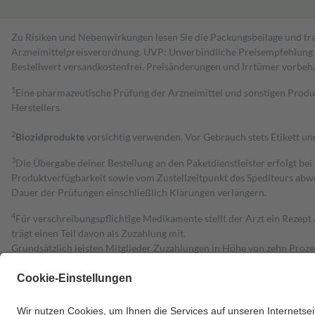
Zu Risiken und Nebenwirkungen lesen Sie die Packungsbeilage und fra
Arzneimittelpreisverordnung. UVP: Unverbindliche Preisempfehlung de
Bestell­wert versand­kosten­frei. Preisänderungen und Irrtümer vorbeh
1
Eine pharmazeutische Prüfung der Arzneimittel und sonstigen Pro
Herstellers.
2
Biozidprodukte
vorsichtig verwenden. Vor Gebrauch stets Etikett u
3
Die Übergabe deiner Bestellung an den Paketdienstleister erfolgt bei
Produktverfügbarkeit sowie vom Zustellzeitpunkt des Spediteurs abwe
Dauer der Prüfungen einschließlich Klärungen verlängern.
4
Für verschreibungspflichtige Medikamente stellt der Arzt ein Rezept 
trägt einen Teil davon als Zuzahlung mit.
Grundsätzlich leisten Mitglieder Zuzahlungen in Höhe von zehn Proz
zu entrichten.
Diese Regeln gelten grundsätzlich auch für Online-Apotheken.
Bei Heilmitteln und häuslicher Krankenpflege beträgt die Zuzahlung 
Um das Engagement der Versicherten für ihre eigene Gesundheit zu stä