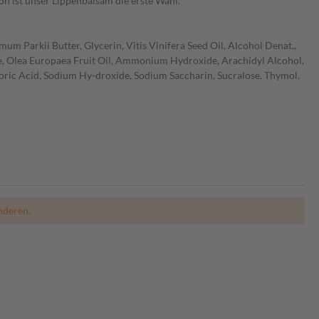
on ist unser Lippenbalsam die erste Wahl.
um Parkii Butter, Glycerin, Vitis Vinifera Seed Oil, Alcohol Denat.,
e, Olea Europaea Fruit Oil, Ammonium Hydroxide, Arachidyl Alcohol,
oric Acid, Sodium Hy-droxide, Sodium Saccharin, Sucralose, Thymol.
nderen.