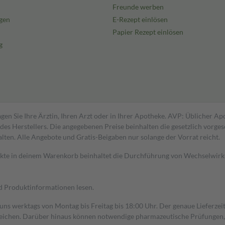
Freunde werben
gen
E-Rezept einlösen
Papier Rezept einlösen
g
gen Sie Ihre Ärztin, Ihren Arzt oder in Ihrer Apotheke. AVP: Üblicher A
s Herstellers. Die angegebenen Preise beinhalten die gesetzlich vorgesc
alten. Alle Angebote und Gratis-Beigaben nur solange der Vorrat reicht.
dukte in deinem Warenkorb beinhaltet die Durchführung von Wechselwir
nd Produktinformationen lesen.
 uns werktags von Montag bis Freitag bis 18:00 Uhr. Der genaue Lieferze
ichen. Darüber hinaus können notwendige pharmazeutische Prüfungen, die