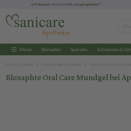
3
E-Rezept:
Heute bestellt,
morgen geliefert
Menü
Bestseller
Sparsets
Schmerzen & Ver
Mund & Zähne
Mundpflege Produkte
Aphten & Entzündung
Bloxaphte Oral Care Mundgel bei A