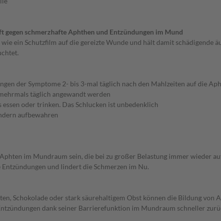
lle
nft gegen schmerzhafte Aphthen und Entzündungen im Mund
wie ein Schutzfilm auf die gereizte Wunde und hält damit schädigende äu
uchtet.
ngen der Symptome 2- bis 3-mal täglich nach den Mahlzeiten auf die Aph
mehrmals täglich angewandt werden
 essen oder trinken. Das Schlucken ist unbedenklich
indern aufbewahren
n Aphten im Mundraum sein, die bei zu großer Belastung immer wieder a
ie Entzündungen und lindert die Schmerzen im Nu.
en, Schokolade oder stark säurehaltigem Obst können die Bildung von A
Entzündungen dank seiner Barrierefunktion im Mundraum schneller zurü