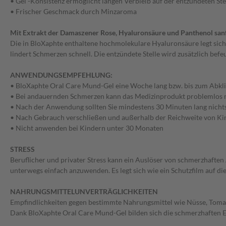
• Gel -Konsistenz ermöglicht langen Verbleib auf der entzündeten Ste
• Frischer Geschmack durch Minzaroma
Mit Extrakt der Damaszener Rose, Hyaluronsäure und Panthenol sa
Die in BloXaphte enthaltene hochmolekulare Hyaluronsäure legt sich 
lindert Schmerzen schnell. Die entzündete Stelle wird zusätzlich befe
ANWENDUNGSEMPFEHLUNG:
• BloXaphte Oral Care Mund-Gel eine Woche lang bzw. bis zum Abkli
• Bei andauernden Schmerzen kann das Medizinprodukt problemlos 
• Nach der Anwendung sollten Sie mindestens 30 Minuten lang nichts
• Nach Gebrauch verschließen und außerhalb der Reichweite von K
• Nicht anwenden bei Kindern unter 30 Monaten
STRESS
Beruflicher und privater Stress kann ein Auslöser von schmerzhafte
unterwegs einfach anzuwenden. Es legt sich wie ein Schutzfilm auf d
NAHRUNGSMITTELUNVERTRÄGLICHKEITEN
Empfindlichkeiten gegen bestimmte Nahrungsmittel wie Nüsse, Tomat
Dank BloXaphte Oral Care Mund-Gel bilden sich die schmerzhaften 