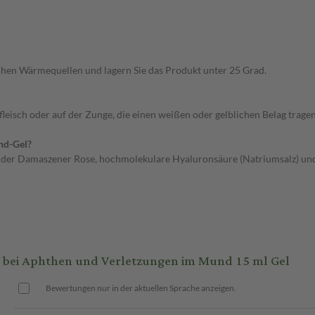
chen Wärmequellen und lagern Sie das Produkt unter 25 Grad.
eisch oder auf der Zunge, die einen weißen oder gelblichen Belag tragen
nd-Gel?
t der Damaszener Rose, hochmolekulare Hyaluronsäure (Natriumsalz) un
bei Aphthen und Verletzungen im Mund 15 ml Gel
Bewertungen nur in der aktuellen Sprache anzeigen.