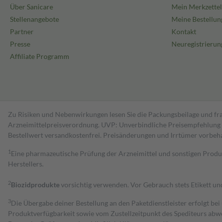
Über Sanicare
Mein Merkzettel
Stellenangebote
Meine Bestellun
Partner
Kontakt
Presse
Neuregistrierun
Affiliate Programm
Zu Risiken und Nebenwirkungen lesen Sie die Packungsbeilage und fra
Arzneimittelpreisverordnung. UVP: Unverbindliche Preisempfehlung de
Bestell­wert versand­kosten­frei. Preisänderungen und Irrtümer vorbeh
1
Eine pharmazeutische Prüfung der Arzneimittel und sonstigen Pro
Herstellers.
2
Biozidprodukte
vorsichtig verwenden. Vor Gebrauch stets Etikett u
3
Die Übergabe deiner Bestellung an den Paketdienstleister erfolgt bei
Produktverfügbarkeit sowie vom Zustellzeitpunkt des Spediteurs abwe