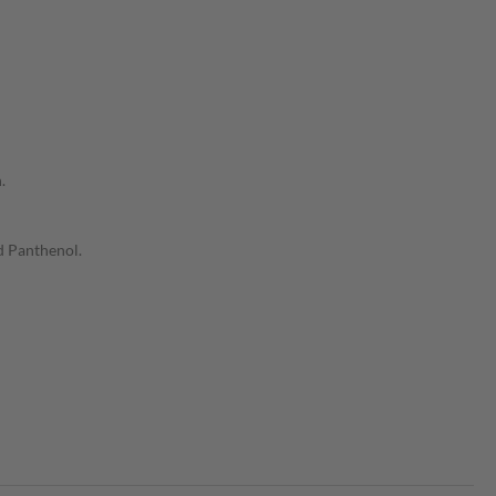
.
d Panthenol.