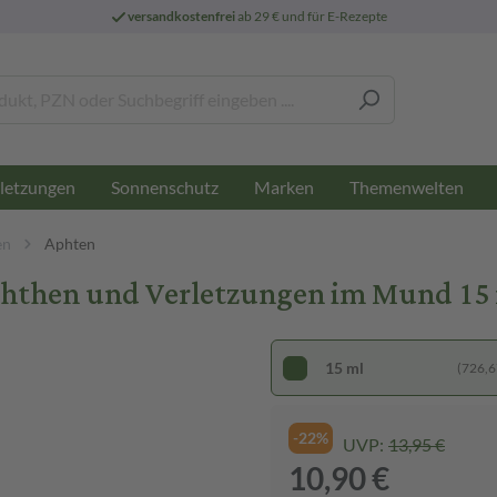
versandkostenfrei
ab 29 € und für E-Rezepte
letzungen
Sonnenschutz
Marken
Themenwelten
en
Aphten
phthen und Verletzungen im Mund 15 
15 ml
(726,67
-22%
UVP:
13,95 €
10,90 €