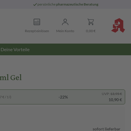
persönliche
pharmazeutische Beratung
Rezept einlösen
Mein Konto
0,00 €
Deine Vorteile
ml Gel
UVP:
13,95 €
-22%
 € / 1 l)
10,90 €
sofort lieferbar