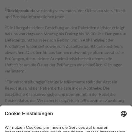
2
Biozidprodukte
vorsichtig verwenden. Vor Gebrauch stets Etikett
und Produktinformationen lesen.
3
Die Übergabe deiner Bestellung an den Paketdienstleister erfolgt
bei uns werktags von Montag bis Freitag bis 18:00 Uhr. Der genaue
Lieferzeitpunkt kann je nach Region und in Abhängigkeit der
Produktverfügbarkeit sowie vom Zustellzeitpunkt des Spediteurs
abweichen. Darüber hinaus können notwendige pharmazeutische
Prüfungen, die zu deiner Arzneimittelsicherheit dienen, die
Lieferfrist um die Dauer der Prüfungen einschließlich Klärungen
verlängern.
4
Für verschreibungspflichtige Medikamente stellt der Arzt ein
Rezept aus und der Patient erhält sie in der Apotheke. Die
gesetzliche Krankenversicherung übernimmt in der Regel die
Kosten dafür, der Versicherte trägt einen Teil davon als Zuzahlung
mit.
Grundsätzlich leisten Mitglieder Zuzahlungen in Höhe von zehn
Prozent des Abgabepreises,
mindestens
jedoch
fünf Euro
und
höchstens zehn Euro.
Es sind jedoch nie mehr als die tatsächlichen
Kosten der Leistung zu entrichten.