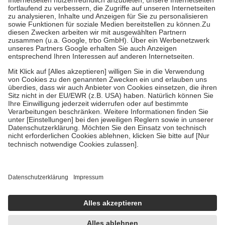
Diese Regeln gelten grundsätzlich auch für Online-Apotheken.
Bei Heilmitteln und häuslicher Krankenpflege beträgt die
Zuzahlung zehn Prozent der Kosten sowie zehn Euro je
Verordnung.
Um das Engagement der Versicherten für ihre eigene Gesundheit zu
stärken und die besondere Stellung der Familie zu unterstützen,
fallen
keine Zuzahlungen
an bei:
• Kindern und Jugendlichen bis zum vollendeten 18. Lebensjahr
mit Ausnahme der Fahrkosten
• Untersuchungen zur Vorsorge und Früherkennung, die von der
GKV getragen werden
• empfohlenen Schutzimpfungen
• Harn- und Blutteststreifen
Wir nutzen Trusted Shops als unabhängigen Dienstleister für die
Einholung von Bewertungen. Trusted Shops hat Maßnahmen
getroffen, um sicherzustellen, dass es sich um echte Bewertungen
handelt. Mehr Informationen findest du hier:
https://help.etrusted.com/hc/de/articles/4419944605341
Einige Bilder und Inhalte wurden unter Zuhilfenahme künstlicher