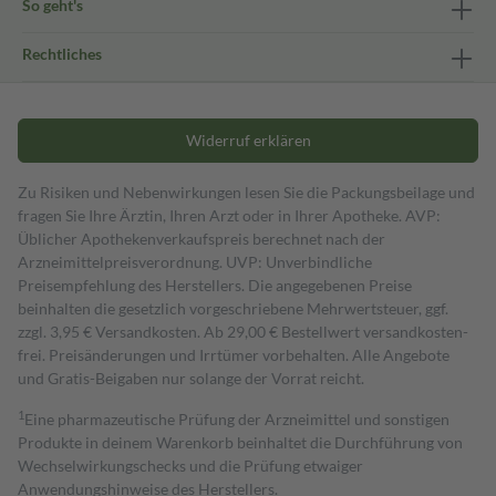
So geht's
Rechtliches
Widerruf erklären
Zu Risiken und Nebenwirkungen lesen Sie die Packungsbeilage und
fragen Sie Ihre Ärztin, Ihren Arzt oder in Ihrer Apotheke. AVP:
Üblicher Apothekenverkaufspreis berechnet nach der
Arzneimittelpreisverordnung. UVP: Unverbindliche
Preisempfehlung des Herstellers. Die angegebenen Preise
beinhalten die gesetzlich vorgeschriebene Mehrwertsteuer, ggf.
zzgl. 3,95 € Versandkosten. Ab 29,00 € Bestell­wert versand­kosten­
frei. Preisänderungen und Irrtümer vorbehalten. Alle Angebote
und Gratis-Beigaben nur solange der Vorrat reicht.
1
Eine pharmazeutische Prüfung der Arzneimittel und sonstigen
Produkte in deinem Warenkorb beinhaltet die Durchführung von
Wechselwirkungschecks und die Prüfung etwaiger
Anwendungshinweise des Herstellers.