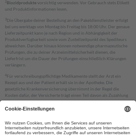
2
Biozidprodukte
vorsichtig verwenden. Vor Gebrauch stets Etikett
und Produktinformationen lesen.
3
Die Übergabe deiner Bestellung an den Paketdienstleister erfolgt
bei uns werktags von Montag bis Freitag bis 18:00 Uhr. Der genaue
Lieferzeitpunkt kann je nach Region und in Abhängigkeit der
Produktverfügbarkeit sowie vom Zustellzeitpunkt des Spediteurs
abweichen. Darüber hinaus können notwendige pharmazeutische
Prüfungen, die zu deiner Arzneimittelsicherheit dienen, die
Lieferfrist um die Dauer der Prüfungen einschließlich Klärungen
verlängern.
4
Für verschreibungspflichtige Medikamente stellt der Arzt ein
Rezept aus und der Patient erhält sie in der Apotheke. Die
gesetzliche Krankenversicherung übernimmt in der Regel die
Kosten dafür, der Versicherte trägt einen Teil davon als Zuzahlung
mit.
Grundsätzlich leisten Mitglieder Zuzahlungen in Höhe von zehn
Prozent des Abgabepreises,
mindestens
jedoch
fünf Euro
und
höchstens zehn Euro.
Es sind jedoch nie mehr als die tatsächlichen
Kosten der Leistung zu entrichten.
Diese Regeln gelten grundsätzlich auch für Online-Apotheken.