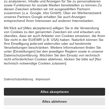
Bei Heilmitteln und häuslicher Krankenpflege beträgt die
Zuzahlung zehn Prozent der Kosten sowie zehn Euro je
Verordnung.
Um das Engagement der Versicherten für ihre eigene Gesundheit zu
stärken und die besondere Stellung der Familie zu unterstützen,
fallen
keine Zuzahlungen
an bei:
• Kindern und Jugendlichen bis zum vollendeten 18. Lebensjahr
mit Ausnahme der Fahrkosten
• Untersuchungen zur Vorsorge und Früherkennung, die von der
GKV getragen werden
• empfohlenen Schutzimpfungen
• Harn- und Blutteststreifen
Wir nutzen Trusted Shops als unabhängigen Dienstleister für die
Einholung von Bewertungen. Trusted Shops hat Maßnahmen
getroffen, um sicherzustellen, dass es sich um echte Bewertungen
handelt. Mehr Informationen findest du hier:
https://help.etrusted.com/hc/de/articles/4419944605341
Einige Bilder und Inhalte wurden unter Zuhilfenahme künstlicher
Intelligenz erstellt.