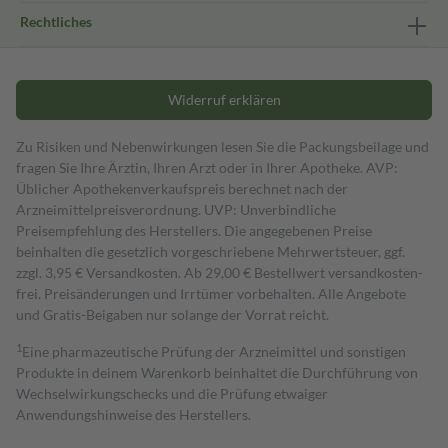
Rechtliches
Widerruf erklären
Zu Risiken und Nebenwirkungen lesen Sie die Packungsbeilage und
fragen Sie Ihre Ärztin, Ihren Arzt oder in Ihrer Apotheke. AVP:
Üblicher Apothekenverkaufspreis berechnet nach der
Arzneimittelpreisverordnung. UVP: Unverbindliche
Preisempfehlung des Herstellers. Die angegebenen Preise
beinhalten die gesetzlich vorgeschriebene Mehrwertsteuer, ggf.
zzgl. 3,95 € Versandkosten. Ab 29,00 € Bestell­wert versand­kosten­
frei. Preisänderungen und Irrtümer vorbehalten. Alle Angebote
und Gratis-Beigaben nur solange der Vorrat reicht.
1
Eine pharmazeutische Prüfung der Arzneimittel und sonstigen
Produkte in deinem Warenkorb beinhaltet die Durchführung von
Wechselwirkungschecks und die Prüfung etwaiger
Anwendungshinweise des Herstellers.