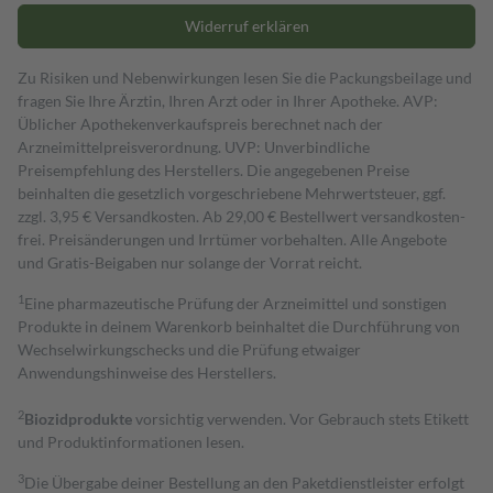
Widerruf erklären
Zu Risiken und Nebenwirkungen lesen Sie die Packungsbeilage und
fragen Sie Ihre Ärztin, Ihren Arzt oder in Ihrer Apotheke. AVP:
Üblicher Apothekenverkaufspreis berechnet nach der
Arzneimittelpreisverordnung. UVP: Unverbindliche
Preisempfehlung des Herstellers. Die angegebenen Preise
beinhalten die gesetzlich vorgeschriebene Mehrwertsteuer, ggf.
zzgl. 3,95 € Versandkosten. Ab 29,00 € Bestell­wert versand­kosten­
frei. Preisänderungen und Irrtümer vorbehalten. Alle Angebote
und Gratis-Beigaben nur solange der Vorrat reicht.
1
Eine pharmazeutische Prüfung der Arzneimittel und sonstigen
Produkte in deinem Warenkorb beinhaltet die Durchführung von
Wechselwirkungschecks und die Prüfung etwaiger
Anwendungshinweise des Herstellers.
2
Biozidprodukte
vorsichtig verwenden. Vor Gebrauch stets Etikett
und Produktinformationen lesen.
3
Die Übergabe deiner Bestellung an den Paketdienstleister erfolgt