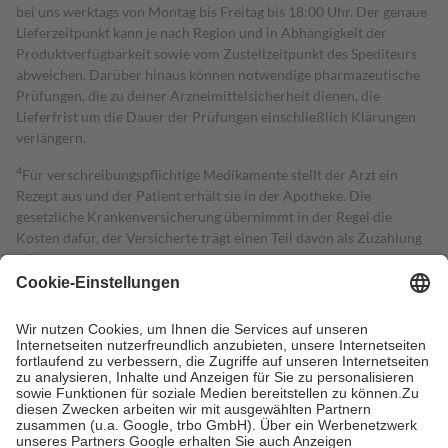
bei uns werktags von Montag bis Freitag bis 18:00 Uhr. Der genaue
Lieferzeitpunkt kann je nach Region und in Abhängigkeit der
Produktverfügbarkeit sowie vom Zustellzeitpunkt des Spediteurs
abweichen. Darüber hinaus können notwendige pharmazeutische
Prüfungen, die zu deiner Arzneimittelsicherheit dienen, die
Lieferfrist um die Dauer der Prüfungen einschließlich Klärungen
verlängern.
4
Für verschreibungspflichtige Medikamente stellt der Arzt ein
Rezept aus und der Patient erhält sie in der Apotheke. Die
gesetzliche Krankenversicherung übernimmt in der Regel die
Kosten dafür, der Versicherte trägt einen Teil davon als Zuzahlung
mit.
Grundsätzlich leisten Mitglieder Zuzahlungen in Höhe von zehn
Prozent des Abgabepreises,
mindestens
jedoch
fünf Euro
und
höchstens zehn Euro.
Es sind jedoch nie mehr als die tatsächlichen
Kosten der Leistung zu entrichten.
Diese Regeln gelten grundsätzlich auch für Online-Apotheken.
Bei Heilmitteln und häuslicher Krankenpflege beträgt die
Zuzahlung zehn Prozent der Kosten sowie zehn Euro je
Verordnung.
Um das Engagement der Versicherten für ihre eigene Gesundheit zu