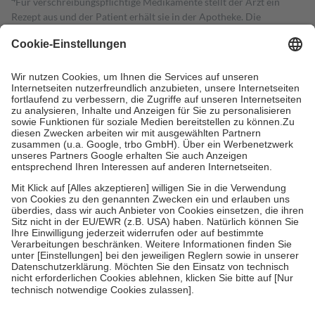
Für verschreibungspflichtige Medikamente stellt der Arzt ein
Rezept aus und der Patient erhält sie in der Apotheke. Die
gesetzliche Krankenversicherung übernimmt in der Regel die
Kosten dafür, der Versicherte trägt einen Teil davon als Zuzahlung
mit.
Grundsätzlich leisten Mitglieder Zuzahlungen in Höhe von zehn
Prozent des Abgabepreises,
mindestens
jedoch
fünf Euro
und
höchstens zehn Euro.
Es sind jedoch nie mehr als die tatsächlichen
Kosten der Leistung zu entrichten.
Diese Regeln gelten grundsätzlich auch für Online-Apotheken.
Bei Heilmitteln und häuslicher Krankenpflege beträgt die
Zuzahlung zehn Prozent der Kosten sowie zehn Euro je
Verordnung.
Um das Engagement der Versicherten für ihre eigene Gesundheit zu
stärken und die besondere Stellung der Familie zu unterstützen,
fallen
keine Zuzahlungen
an bei:
• Kindern und Jugendlichen bis zum vollendeten 18. Lebensjahr
mit Ausnahme der Fahrkosten
• Untersuchungen zur Vorsorge und Früherkennung, die von der
GKV getragen werden
• empfohlenen Schutzimpfungen
• Harn- und Blutteststreifen