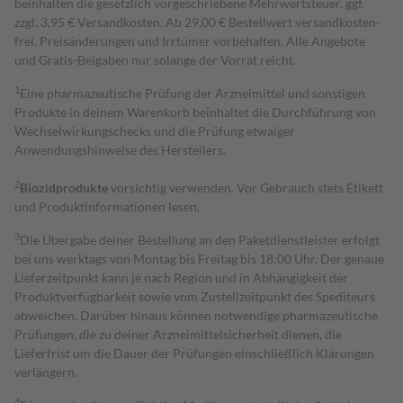
beinhalten die gesetzlich vorgeschriebene Mehrwertsteuer, ggf.
zzgl. 3,95 € Versandkosten. Ab 29,00 € Bestell­wert versand­kosten­
frei. Preisänderungen und Irrtümer vorbehalten. Alle Angebote
und Gratis-Beigaben nur solange der Vorrat reicht.
1
Eine pharmazeutische Prüfung der Arzneimittel und sonstigen
Produkte in deinem Warenkorb beinhaltet die Durchführung von
Wechselwirkungschecks und die Prüfung etwaiger
Anwendungshinweise des Herstellers.
2
Biozidprodukte
vorsichtig verwenden. Vor Gebrauch stets Etikett
und Produktinformationen lesen.
3
Die Übergabe deiner Bestellung an den Paketdienstleister erfolgt
bei uns werktags von Montag bis Freitag bis 18:00 Uhr. Der genaue
Lieferzeitpunkt kann je nach Region und in Abhängigkeit der
Produktverfügbarkeit sowie vom Zustellzeitpunkt des Spediteurs
abweichen. Darüber hinaus können notwendige pharmazeutische
Prüfungen, die zu deiner Arzneimittelsicherheit dienen, die
Lieferfrist um die Dauer der Prüfungen einschließlich Klärungen
verlängern.
4