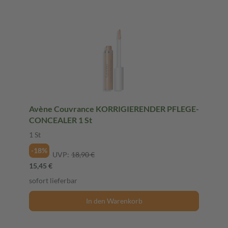
Avène Couvrance KORRIGIERENDER PFLEGE-
CONCEALER 1 St
1 St
-18%
UVP:
18,90 €
15,45 €
sofort lieferbar
In den Warenkorb