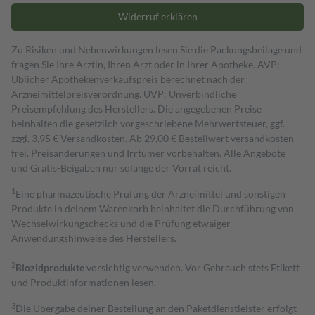
Widerruf erklären
Zu Risiken und Nebenwirkungen lesen Sie die Packungsbeilage und
fragen Sie Ihre Ärztin, Ihren Arzt oder in Ihrer Apotheke. AVP:
Üblicher Apothekenverkaufspreis berechnet nach der
Arzneimittelpreisverordnung. UVP: Unverbindliche
Preisempfehlung des Herstellers. Die angegebenen Preise
beinhalten die gesetzlich vorgeschriebene Mehrwertsteuer, ggf.
zzgl. 3,95 € Versandkosten. Ab 29,00 € Bestell­wert versand­kosten­
frei. Preisänderungen und Irrtümer vorbehalten. Alle Angebote
und Gratis-Beigaben nur solange der Vorrat reicht.
1
Eine pharmazeutische Prüfung der Arzneimittel und sonstigen
Produkte in deinem Warenkorb beinhaltet die Durchführung von
Wechselwirkungschecks und die Prüfung etwaiger
Anwendungshinweise des Herstellers.
2
Biozidprodukte
vorsichtig verwenden. Vor Gebrauch stets Etikett
und Produktinformationen lesen.
3
Die Übergabe deiner Bestellung an den Paketdienstleister erfolgt