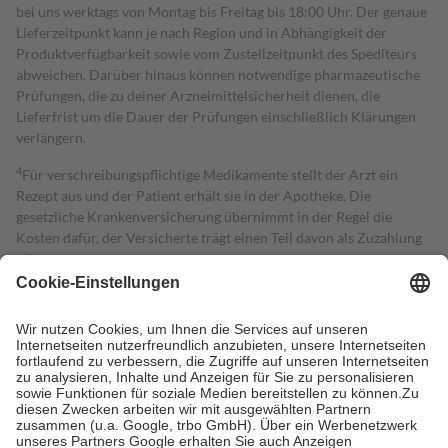
bei uns werktags von Montag bis Freitag bis 18:00 Uhr. Der genaue
Lieferzeitpunkt kann je nach Region und in Abhängigkeit der
Produktverfügbarkeit sowie vom Zustellzeitpunkt des Spediteurs
abweichen. Darüber hinaus können notwendige pharmazeutische
Prüfungen, die zu deiner Arzneimittelsicherheit dienen, die
Lieferfrist um die Dauer der Prüfungen einschließlich Klärungen
verlängern.
4
Für verschreibungspflichtige Medikamente stellt der Arzt ein
Rezept aus und der Patient erhält sie in der Apotheke. Die
gesetzliche Krankenversicherung übernimmt in der Regel die
Kosten dafür, der Versicherte trägt einen Teil davon als Zuzahlung
mit.
Grundsätzlich leisten Mitglieder Zuzahlungen in Höhe von zehn
Prozent des Abgabepreises,
mindestens
jedoch
fünf Euro
und
höchstens zehn Euro.
Es sind jedoch nie mehr als die tatsächlichen
Kosten der Leistung zu entrichten.
Diese Regeln gelten grundsätzlich auch für Online-Apotheken.
Bei Heilmitteln und häuslicher Krankenpflege beträgt die
Zuzahlung zehn Prozent der Kosten sowie zehn Euro je
Verordnung.
Um das Engagement der Versicherten für ihre eigene Gesundheit zu